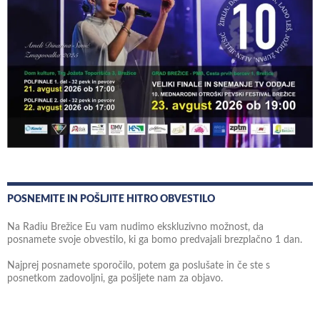
POSNEMITE IN POŠLJITE HITRO OBVESTILO
Na Radiu Brežice Eu vam nudimo ekskluzivno možnost, da
posnamete svoje obvestilo, ki ga bomo predvajali brezplačno 1 dan.
Najprej posnamete sporočilo, potem ga poslušate in če ste s
posnetkom zadovoljni, ga pošljete nam za objavo.