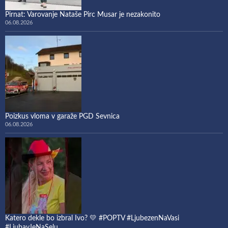
Pirnat: Varovanje Nataše Pirc Musar je nezakonito
06.08.2026
Poizkus vloma v garaže PGD Sevnica
06.08.2026
Katero dekle bo izbral Ivo? 💛 #POPTV #LjubezenNaVasi
#LjubavJeNaSelu