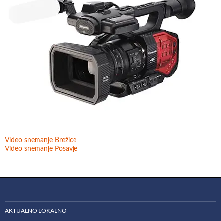
Video snemanje Brežice
Video snemanje Posavje
AKTUALNO LOKALNO