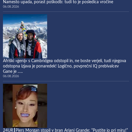
Namesto upada, porast poškodb: tudi to je posledica vročine
06.08.2026
Afriški »genij« s Cambridgea odstopil in, ne boste verjeli, tudi njegova
odstopna izjava je ponaredek! Logično, povprečni IQ prebivalcev
Gane je …..
06.08.2026
24UR┃Piers Morgan stopil v bran Ariani Grande: “Pustite jo pri miru!”