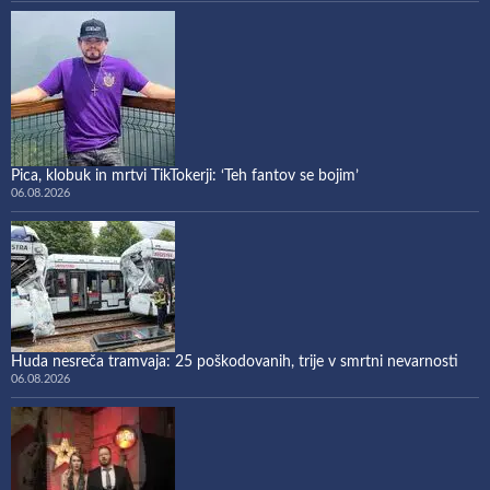
Pica, klobuk in mrtvi TikTokerji: ‘Teh fantov se bojim’
06.08.2026
Huda nesreča tramvaja: 25 poškodovanih, trije v smrtni nevarnosti
06.08.2026