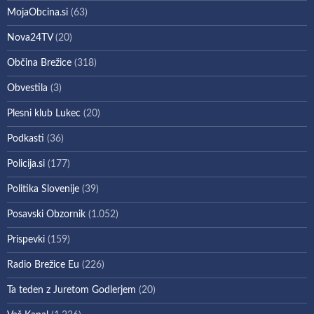
MojaObcina.si
(63)
Nova24TV
(20)
Občina Brežice
(318)
Obvestila
(3)
Plesni klub Lukec
(20)
Podkasti
(36)
Policija.si
(177)
Politika Slovenije
(39)
Posavski Obzornik
(1.052)
Prispevki
(159)
Radio Brežice Eu
(226)
Ta teden z Juretom Godlerjem
(20)