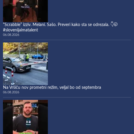
“Scrabble” izziv. Melani. Sašo. Preveri kako sta se odrezala. 👇🤭
#slovenijaimatalent
06.08.2026
Na Vršiču nov prometni režim, veljal bo od septembra
06.08.2026