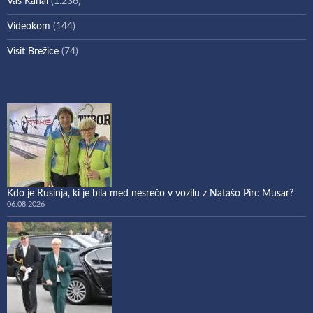
Vaš Kanal
(1.236)
Videokom
(144)
Visit Brežice
(74)
Kdo je Rusinja, ki je bila med nesrečo v vozilu z Natašo Pirc Musar?
06.08.2026