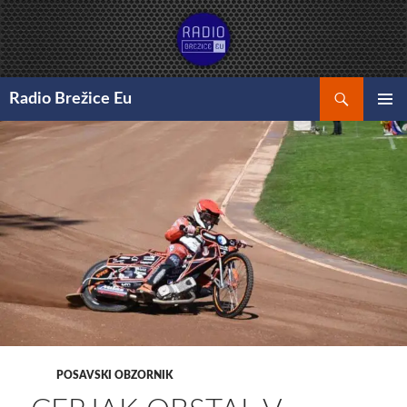
Preskoči
na
vsebino
Išči
Radio Brežice Eu
GLAVNI
MENI
POSAVSKI OBZORNIK