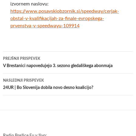
izvornem naslovu:
https://www.posavskiobzornik.si/speedway/cerjak-
obstal-v-kvalifikacijah-za-finale-evropskega-
prvenstva-v-speedwayu-109914
Krmarjenje
PREJŠNJI PRISPEVEK
po
V Brestanici napovedujejo 3. sezono gledališkega abonmaja
prispevkih
NASLEDNJI PRISPEVEK
24UR | Bo Slovenija dobila novo desno koalicijo?
Radio Brežice Eu v živo: