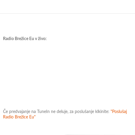
Radio Brežice Eu v živo:
Če predvajanje na TuneIn ne deluje, za poslušanje klkinite:
"Poslušaj
Radio Brežice Eu"