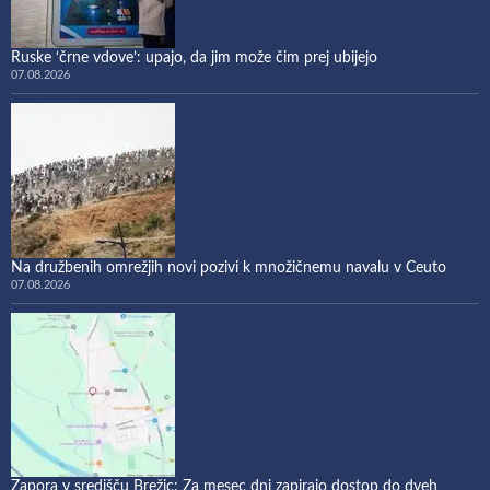
Ruske ‘črne vdove’: upajo, da jim može čim prej ubijejo
07.08.2026
Na družbenih omrežjih novi pozivi k množičnemu navalu v Ceuto
07.08.2026
Zapora v središču Brežic: Za mesec dni zapirajo dostop do dveh