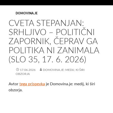
DOMOVINA.JE
CVETA STEPANJAN:
SRHLJIVO – POLITIČNI
ZAPORNIK, ČEPRAV GA
POLITIKA NI ZANIMALA
(SLO 35, 17. 6. 2026)
17.06.2026
DOMOVINA.JE: MEDIJ, KI ŠIRI
OBZORJA
Avtor
tega prispevka
je Domovina.je: medij, ki širi
obzorja.