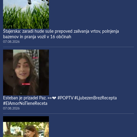
Štajerska: zaradi hude suše prepoved zalivanja vrtov, polnjenja
bazenov in pranja vozil v 16 občinah
07.08.2026
Esteban je prizadel Paz. 👀💔 #POPTV #LjubezenBrezRecepta
#ElAmorNoTieneReceta
07.08.2026