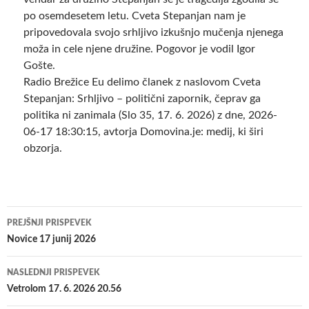
po osemdesetem letu. Cveta Stepanjan nam je
pripovedovala svojo srhljivo izkušnjo mučenja njenega
moža in cele njene družine. Pogovor je vodil Igor
Gošte.
Radio Brežice Eu delimo članek z naslovom Cveta
Stepanjan: Srhljivo – politični zapornik, čeprav ga
politika ni zanimala (Slo 35, 17. 6. 2026) z dne, 2026-
06-17 18:30:15, avtorja Domovina.je: medij, ki širi
obzorja.
Krmarjenje
PREJŠNJI PRISPEVEK
po
Novice 17 junij 2026
prispevkih
NASLEDNJI PRISPEVEK
Vetrolom 17. 6. 2026 20.56