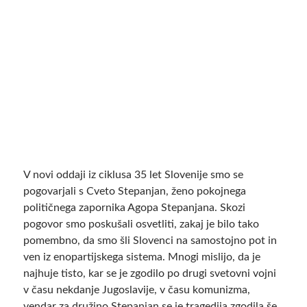
V novi oddaji iz ciklusa 35 let Slovenije smo se
pogovarjali s Cveto Stepanjan, ženo pokojnega
političnega zapornika Agopa Stepanjana. Skozi
pogovor smo poskušali osvetliti, zakaj je bilo tako
pomembno, da smo šli Slovenci na samostojno pot in
ven iz enopartijskega sistema. Mnogi mislijo, da je
najhuje tisto, kar se je zgodilo po drugi svetovni vojni
v času nekdanje Jugoslavije, v času komunizma,
vendar za družino Stepanjan se je tragedija zgodila še