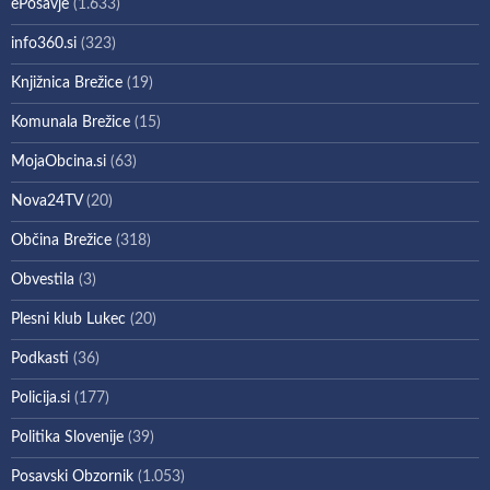
ePosavje
(1.633)
info360.si
(323)
Knjižnica Brežice
(19)
Komunala Brežice
(15)
MojaObcina.si
(63)
Nova24TV
(20)
Občina Brežice
(318)
Obvestila
(3)
Plesni klub Lukec
(20)
Podkasti
(36)
Policija.si
(177)
Politika Slovenije
(39)
Posavski Obzornik
(1.053)