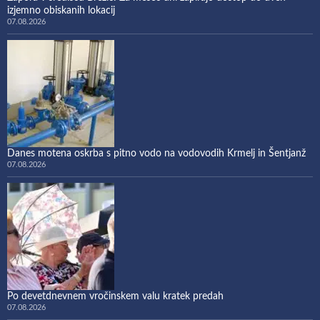
izjemno obiskanih lokacij
07.08.2026
Danes motena oskrba s pitno vodo na vodovodih Krmelj in Šentjanž
07.08.2026
Po devetdnevnem vročinskem valu kratek predah
07.08.2026