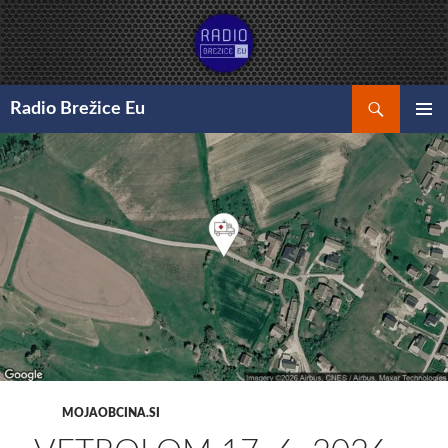
Preskoči
na
vsebino
Išči
Radio Brežice Eu
GLAVNI
MENI
MOJAOBCINA.SI