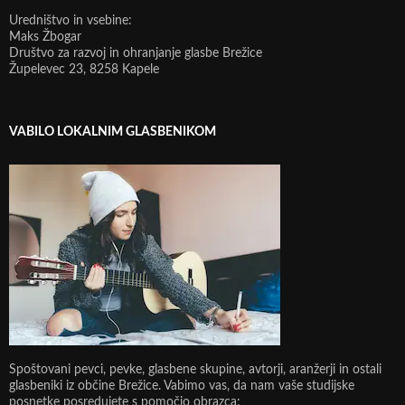
Uredništvo in vsebine:
Maks Žbogar
Društvo za razvoj in ohranjanje glasbe Brežice
Župelevec 23, 8258 Kapele
VABILO LOKALNIM GLASBENIKOM
Spoštovani pevci, pevke, glasbene skupine, avtorji, aranžerji in ostali
glasbeniki iz občine Brežice. Vabimo vas, da nam vaše studijske
posnetke posredujete s pomočjo obrazca: