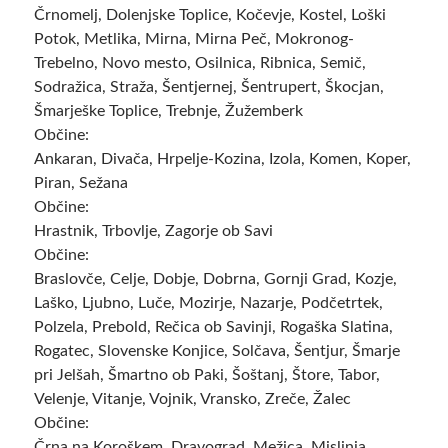
Črnomelj, Dolenjske Toplice, Kočevje, Kostel, Loški
Potok, Metlika, Mirna, Mirna Peč, Mokronog-
Trebelno, Novo mesto, Osilnica, Ribnica, Semič,
Sodražica, Straža, Šentjernej, Šentrupert, Škocjan,
Šmarješke Toplice, Trebnje, Žužemberk
Občine:
Ankaran, Divača, Hrpelje-Kozina, Izola, Komen, Koper,
Piran, Sežana
Občine:
Hrastnik, Trbovlje, Zagorje ob Savi
Občine:
Braslovče, Celje, Dobje, Dobrna, Gornji Grad, Kozje,
Laško, Ljubno, Luče, Mozirje, Nazarje, Podčetrtek,
Polzela, Prebold, Rečica ob Savinji, Rogaška Slatina,
Rogatec, Slovenske Konjice, Solčava, Šentjur, Šmarje
pri Jelšah, Šmartno ob Paki, Šoštanj, Štore, Tabor,
Velenje, Vitanje, Vojnik, Vransko, Zreče, Žalec
Občine:
Črna na Koroškem, Dravograd, Mežica, Mislinja,