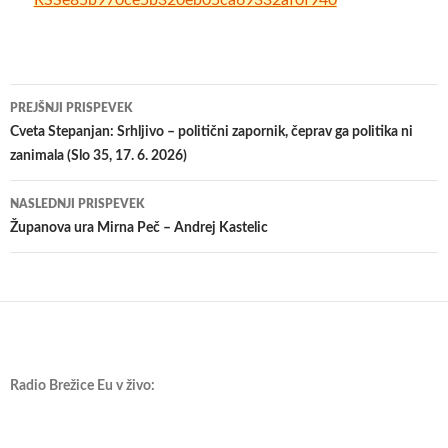
Krmarjenje
PREJŠNJI PRISPEVEK
po
Cveta Stepanjan: Srhljivo – politični zapornik, čeprav ga politika ni
zanimala (Slo 35, 17. 6. 2026)
prispevkih
NASLEDNJI PRISPEVEK
Županova ura Mirna Peč – Andrej Kastelic
Radio Brežice Eu v živo: