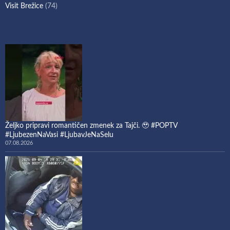
Visit Brežice
(74)
Željko pripravi romantičen zmenek za Tajči. 🥹 #POPTV
#LjubezenNaVasi #LjubavJeNaSelu
07.08.2026