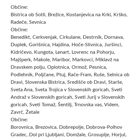
Občine:
Bistrica ob Sotli, Brežice, Kostanjevica na Krki, Krško,
Radeče, Sevnica
Občine:
Benedikt, Cerkvenjak, Cirkulane, Destrnik, Dornava,
Duplek, Gorišnica, Hajdina, Hoče-Slivnica, Juršinci,
Kidričevo, Kungota, Lenart, Lovrenc na Pohorju,
Majšperk, Makole, Maribor, Markovci, Miklavž na
Dravskem polju, Oplotnica, Ormož, Pesnica,
Podlehnik, Poljčane, Ptuj, Rače-Fram, Ruše, Selnica ob
Dravi, Slovenska Bistrica, Središče ob Dravi, Starše,
Sveta Ana, Sveta Trojica v Slovenskih goricah, Sveti
Andraž v Slovenskih goricah, Sveti Jurij v Slovenskih
goricah, Sveti Tomaž, Šentilj, Trnovska vas, Videm,
Zavrč, Žetale
Občine:
Borovnica, Brezovica, Dobrepolje, Dobrova-Polhov
Gradec, Dol pri Ljubljani, Domžale, Grosuplje, Horjul,