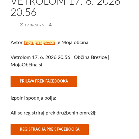
VETROLOM 17. 6. 2026
20.56
17.06.2026
Avtor
tega prispevka
je Moja občina.
Vetrolom 17. 6. 2026 20.56 | Občina Brežice |
MojaObčina.si
Preskoči
PRIJAVA PREK FACEBOOKA
na
vsebino
Izpolni spodnja polja:
Ali se registriraj prek družbenih omrežij:
REGISTRACIJA PREK FACEBOOKA