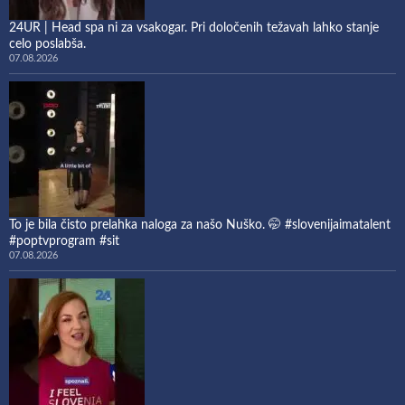
24UR | Head spa ni za vsakogar. Pri določenih težavah lahko stanje
celo poslabša.
07.08.2026
To je bila čisto prelahka naloga za našo Nuško. 🤭 #slovenijaimatalent
#poptvprogram #sit
07.08.2026