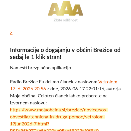
×
Informacije o dogajanju v občini Brežice od
sedaj le 1 klik stran!
Namesti brezplačno aplikacijo
Radio Brežice Eu delimo članek z naslovom
Vetrolom
17. 6. 2026 20.56
z dne, 2026-06-17 22:01:16, avtorja
Moja občina. Celoten članek lahko preberete na
izvornem naslovu:
https://www.mojaobcina.si/brezice/novice/sos-
obvestila/tehnicna-in-druga-pomoc/vetrolom-
17jun2026-7.html?
RSSe85b970ce5b320eb05ca69332af0f940