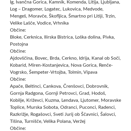
Ig, Ivančna Gorica, Kamnik, Komenda, Litija, Ljubljana,
Log – Dragomer, Logatec, Lukovica, Medvode,
Mengeš, Moravče, Škofljica, Šmartno pri Litiji, Trzin,
Velike Lašče, Vodice, Vrhnika
Občine:
Bloke, Cerknica, Ilirska Bistrica, Loška dolina, Pivka,
Postojna
Občine:
Ajdovščina, Bovec, Brda, Cerkno, Idrija, Kanal ob Soči,
Kobarid, Miren-Kostanjevica, Nova Gorica, Renče-
Vogrsko, Šempeter-Vrtojba, Tolmin, Vipava
Občine:
Apače, Beltinci, Cankova, Črenšovci, Dobrovnik,
Gornja Radgona, Gornji Petrovci, Grad, Hodoš,
Kobilje, Križevci, Kuzma, Lendava, Ljutomer, Moravske
Toplice, Murska Sobota, Odranci, Puconci, Radenci,
Razkrižje, Rogašovci, Sveti Jurij ob Ščavnici, Šalovci,
Tišina, Turnišče, Velika Polana, Veržej
Občine: