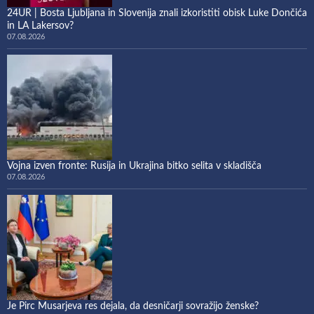
24UR | Bosta Ljubljana in Slovenija znali izkoristiti obisk Luke Dončića
in LA Lakersov?
07.08.2026
Vojna izven fronte: Rusija in Ukrajina bitko selita v skladišča
07.08.2026
Je Pirc Musarjeva res dejala, da desničarji sovražijo ženske?