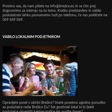
Prosimo vas, da nam pišete na info@brezice.eu in se čim prej
dogovorimo za intervju na to temo. Kratko predstavitev in vabilo
poslušalcem lahko posnamemo tudi po telefonu, če nas pokličete na
069 669 069.
VABILO LOKALNIM PODJETNIKOM
Opravljate posel v občini Brežice? Imate posebno ugodno ponudbo
za poslušalce radia Brežice Eu? Ste gostinski lokal in bi želeli
poslušalce obvestiti kakšne malice jim nudite danes?