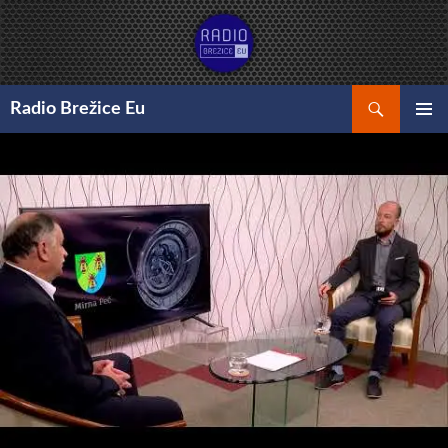
Preskoči
na
vsebino
Išči
Radio Brežice Eu
GLAVNI
MENI