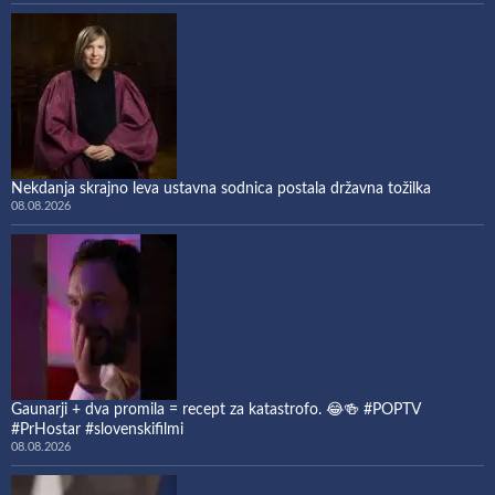
Nekdanja skrajno leva ustavna sodnica postala državna tožilka
08.08.2026
Gaunarji + dva promila = recept za katastrofo. 😂🍻 #POPTV
#PrHostar #slovenskifilmi
08.08.2026