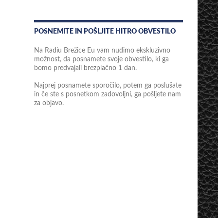
POSNEMITE IN POŠLJITE HITRO OBVESTILO
Na Radiu Brežice Eu vam nudimo ekskluzivno
možnost, da posnamete svoje obvestilo, ki ga
bomo predvajali brezplačno 1 dan.
Najprej posnamete sporočilo, potem ga poslušate
in če ste s posnetkom zadovoljni, ga pošljete nam
za objavo.