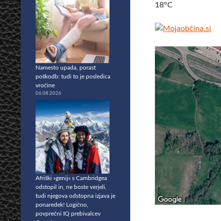
18°C
Namesto upada, porast
poškodb: tudi to je posledica
vročine
06.08.2026
Afriški »genij« s Cambridgea
odstopil in, ne boste verjeli,
tudi njegova odstopna izjava je
ponaredek! Logično,
povprečni IQ prebivalcev