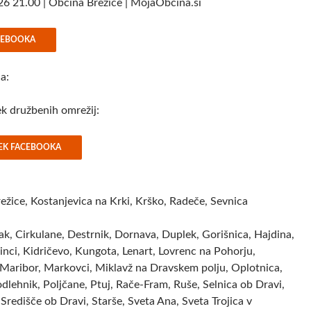
26 21.00 | Občina Brežice | MojaObčina.si
ACEBOOKA
ja:
rek družbenih omrežij:
REK FACEBOOKA
Brežice, Kostanjevica na Krki, Krško, Radeče, Sevnica
ak, Cirkulane, Destrnik, Dornava, Duplek, Gorišnica, Hajdina,
inci, Kidričevo, Kungota, Lenart, Lovrenc na Pohorju,
Maribor, Markovci, Miklavž na Dravskem polju, Oplotnica,
dlehnik, Poljčane, Ptuj, Rače-Fram, Ruše, Selnica ob Dravi,
 Središče ob Dravi, Starše, Sveta Ana, Sveta Trojica v