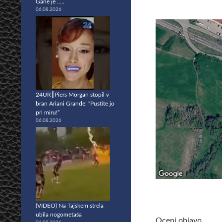
Gane je …..
06.08.2026
24UR┃Piers Morgan stopil v
bran Ariani Grande: “Pustite jo
pri miru!”
06.08.2026
(VIDEO) Na Tajskem strela
ubila nogometaša
Oceni objavo