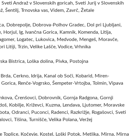
 Sveti Andraž v Slovenskih goricah, Sveti Jurij v Slovenskih
ž, Šentilj, Trnovska vas, Videm, Zavrč, Žetale
ca, Dobrepolje, Dobrova-Polhov Gradec, Dol pri Ljubljani,
 Horjul, Ig, Ivančna Gorica, Kamnik, Komenda, Litija,
ragomer, Logatec, Lukovica, Medvode, Mengeš, Moravče,
ri Litiji, Trzin, Velike Lašče, Vodice, Vrhnika
rska Bistrica, Loška dolina, Pivka, Postojna
Brda, Cerkno, Idrija, Kanal ob Soči, Kobarid, Miren-
 Gorica, Renče-Vogrsko, Šempeter-Vrtojba, Tolmin, Vipava
ankova, Črenšovci, Dobrovnik, Gornja Radgona, Gornji
doš, Kobilje, Križevci, Kuzma, Lendava, Ljutomer, Moravske
bota, Odranci, Puconci, Radenci, Razkrižje, Rogašovci, Sveti
alovci, Tišina, Turnišče, Velika Polana, Veržej
 Toplice, Kočevje, Kostel, Loški Potok, Metlika, Mirna, Mirna