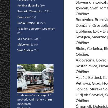
Slovenskih goricah,
Politika Slovenije
(39)
goricah, Sveti Toma
Posavski Obzornik
(1.051)
Občine:
Prispevki
(159)
Borovnica, Brezovi
Radio Brežice Eu
(226)
Domžale, Grosuplje,
Ta teden z Juretom Godlerjem
Ljubljana, Log – D
(20)
Škofljica, Šmartno p
Vaš Kanal
(1.236)
Občine:
Videokom
(144)
Bloke, Cerknica, Ili
Visit Brežice
(74)
Občine:
Ajdovščina, Bovec, 
Kostanjevica, Nova
Občine:
Apače, Beltinci, C
Petrovci, Grad, Ho
Toplice, Murska So
Jurij ob Ščavnici, Š
Huda nesreča tramvaja: 25
poškodovanih, trije v smrtni
Občine:
nevarnosti
Črnomelj, Dolenjske
06.08.2026