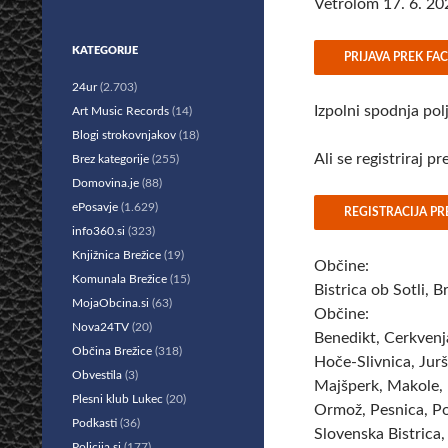
Vetrolom 17. 6. 20
Preskoči
KATEGORIJE
PRIJAVA PREK F
na
24ur
(2.703)
vsebino
Izpolni spodnja pol
Art Music Records
(14)
Blogi strokovnjakov
(18)
Ali se registriraj p
Brez kategorije
(255)
Domovina.je
(88)
ePosavje
(1.629)
REGISTRACIJA P
info360.si
(323)
Knjižnica Brežice
(19)
Občine:
Komunala Brežice
(15)
Bistrica ob Sotli, 
MojaObcina.si
(63)
Občine:
Nova24TV
(20)
Benedikt, Cerkvenj
Občina Brežice
(318)
Hoče-Slivnica, Jurš
Obvestila
(3)
Majšperk, Makole, 
Plesni klub Lukec
(20)
Ormož, Pesnica, Po
Podkasti
(36)
Slovenska Bistrica,
Policija.si
(177)