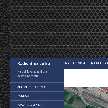
Preskoči
na
vsebino
Išči
Radio Brežice Eu
NASLOVNICA
▶️ PREDVA
Najbolj lokalna radijska
postaja na svetu!
AKTUALNO LOKALNO
PODKASTI
NAKUP RADIJSKEGA