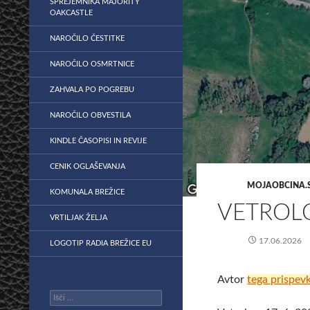
SPREJEMNIKA MAJORITY
OAKCASTLE
NAROČILO ČESTITKE
NAROČILO OSMRTNICE
ZAHVALA PO POGREBU
NAROČILO OBVESTILA
KINDLE ČASOPISI IN REVIJE
CENIK OGLAŠEVANJA
MOJAOBCINA.S
KOMUNALA BREŽICE
VETROLO
VRTILJAK ŽELJA
17.06.2026
LOGOTIP RADIA BREŽICE EU
Avtor
tega prispev
Išči: