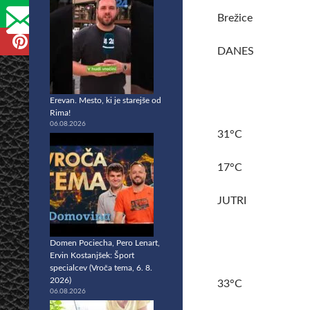
Brežice
DANES
Erevan. Mesto, ki je starejše od
Rima!
06.08.2026
31°C
17°C
JUTRI
Domen Pociecha, Pero Lenart,
Ervin Kostanjšek: Šport
specialcev (Vroča tema, 6. 8.
2026)
33°C
06.08.2026