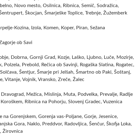
elno, Novo mesto, Osilnica, Ribnica, Semič, Sodražica,
 Šentrupert, Škocjan, Šmarješke Toplice, Trebnje, Žužemberk
rpelje-Kozina, Izola, Komen, Koper, Piran, Sežana
 Zagorje ob Savi
obje, Dobrna, Gornji Grad, Kozje, Laško, Ljubno, Luče, Mozirje,
, Polzela, Prebold, Rečica ob Savinji, Rogaška Slatina, Rogatec,
Solčava, Šentjur, Šmarje pri Jelšah, Šmartno ob Paki, Šoštanj,
je, Vitanje, Vojnik, Vransko, Zreče, Žalec
Dravograd, Mežica, Mislinja, Muta, Podvelka, Prevalje, Radlje
 Koroškem, Ribnica na Pohorju, Slovenj Gradec, Vuzenica
je na Gorenjskem, Gorenja vas-Poljane, Gorje, Jesenice,
anjska Gora, Naklo, Preddvor, Radovljica, Šenčur, Škofja Loka,
i, Žirovnica