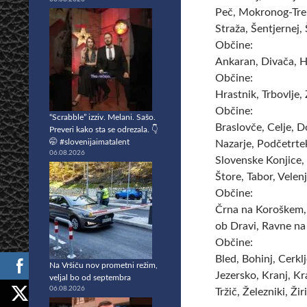
Peč, Mokronog-Treb
Straža, Šentjernej,
Občine:
Ankaran, Divača, H
Občine:
Hrastnik, Trbovlje,
Občine:
“Scrabble” izziv. Melani. Sašo.
Braslovče, Celje, D
Preveri kako sta se odrezala. 👇
🤭 #slovenijaimatalent
Nazarje, Podčetrtek
06.08.2026
Slovenske Konjice, 
Štore, Tabor, Velen
Občine:
Črna na Koroškem, 
ob Dravi, Ravne na
Občine:
Bled, Bohinj, Cerkl
Na Vršiču nov prometni režim,
Jezersko, Kranj, Kr
veljal bo od septembra
06.08.2026
Tržič, Železniki, Žir