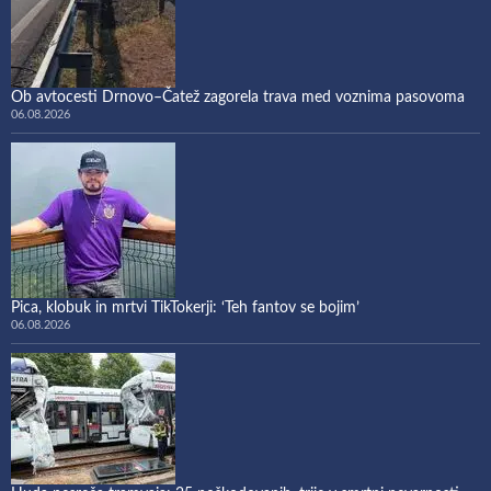
Ob avtocesti Drnovo–Čatež zagorela trava med voznima pasovoma
06.08.2026
Pica, klobuk in mrtvi TikTokerji: ‘Teh fantov se bojim’
06.08.2026