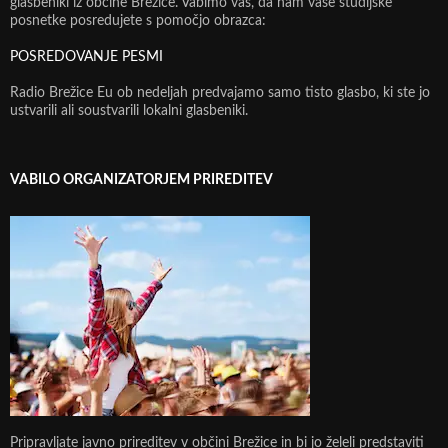
glasbeniki iz občine Brežice. Vabimo vas, da nam vaše studijske
posnetke posredujete s pomočjo obrazca:
POSREDOVANJE PESMI
Radio Brežice Eu ob nedeljah predvajamo samo tisto glasbo, ki ste jo
ustvarili ali soustvarili lokalni glasbeniki.
VABILO ORGANIZATORJEM PRIREDITEV
Pripravljate javno prireditev v občini Brežice in bi jo želeli predstaviti