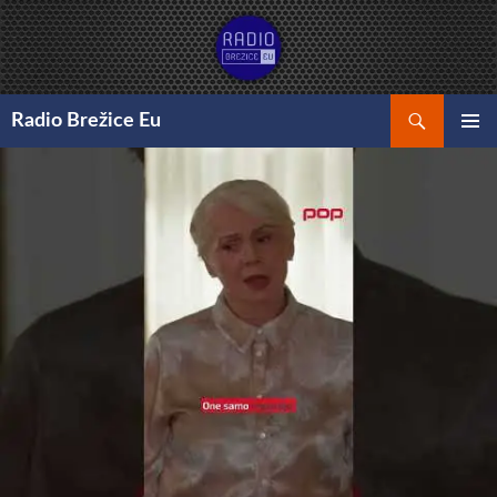
Preskoči
na
vsebino
Išči
Radio Brežice Eu
GLAVNI
MENI