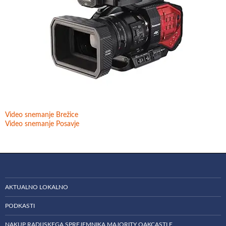
Video snemanje Brežice
Video snemanje Posavje
AKTUALNO LOKALNO
PODKASTI
NAKUP RADIJSKEGA SPREJEMNIKA MAJORITY OAKCASTLE