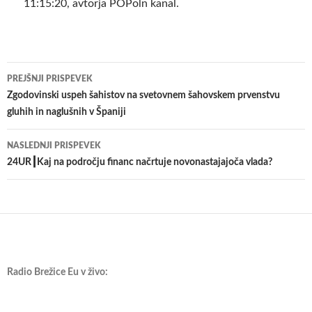
11:15:20, avtorja POPoln kanal.
Krmarjenje
PREJŠNJI PRISPEVEK
po
Zgodovinski uspeh šahistov na svetovnem šahovskem prvenstvu
gluhih in naglušnih v Španiji
prispevkih
NASLEDNJI PRISPEVEK
24UR┃Kaj na področju financ načrtuje novonastajajoča vlada?
Radio Brežice Eu v živo: