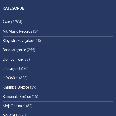
KATEGORIJE
24ur
(2.704)
Art Music Records
(14)
Blogi strokovnjakov
(18)
Brez kategorije
(255)
Domovina.je
(88)
ePosavje
(1.630)
info360.si
(323)
Knjižnica Brežice
(19)
Komunala Brežice
(15)
MojaObcina.si
(63)
Nova24TV
(20)