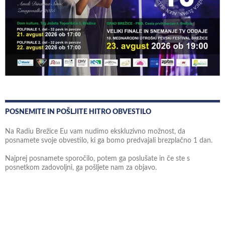
POSNEMITE IN POŠLJITE HITRO OBVESTILO
Na Radiu Brežice Eu vam nudimo ekskluzivno možnost, da
posnamete svoje obvestilo, ki ga bomo predvajali brezplačno 1 dan.
Najprej posnamete sporočilo, potem ga poslušate in če ste s
posnetkom zadovoljni, ga pošljete nam za objavo.