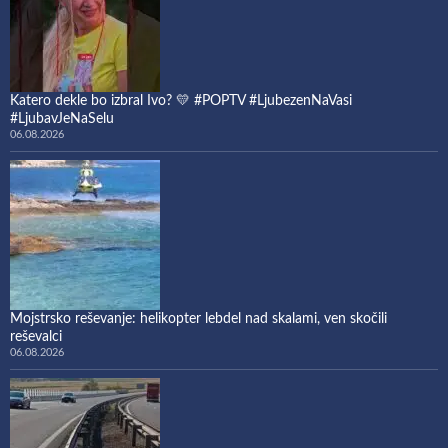
Katero dekle bo izbral Ivo? 💛 #POPTV #LjubezenNaVasi
#LjubavJeNaSelu
06.08.2026
Mojstrsko reševanje: helikopter lebdel nad skalami, ven skočili
reševalci
06.08.2026