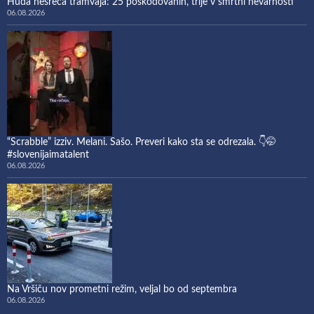
Huda nesreča tramvaja: 25 poškodovanih, trije v smrtni nevarnosti
06.08.2026
“Scrabble” izziv. Melani. Sašo. Preveri kako sta se odrezala. 👇🤭
#slovenijaimatalent
06.08.2026
Na Vršiču nov prometni režim, veljal bo od septembra
06.08.2026