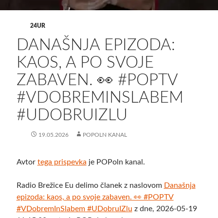
24UR
DANAŠNJA EPIZODA:
KAOS, A PO SVOJE
ZABAVEN. 👀 #POPTV
#VDOBREMINSLABEM
#UDOBRUIZLU
19.05.2026
POPOLN KANAL
Avtor
tega prispevka
je POPoln kanal.
Radio Brežice Eu delimo članek z naslovom
Današnja
epizoda: kaos, a po svoje zabaven. 👀 #POPTV
#VDobremInSlabem #UDobruIZlu
z dne, 2026-05-19