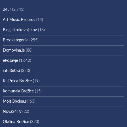
24ur
(2.741)
Art Music Records
(14)
Blogi strokovnjakov
(18)
Brez kategorije
(255)
Domovina.je
(88)
ePosavje
(1.642)
info360.si
(323)
Knjižnica Brežice
(19)
Komunala Brežice
(15)
MojaObcina.si
(63)
Nova24TV
(20)
Občina Brežice
(320)