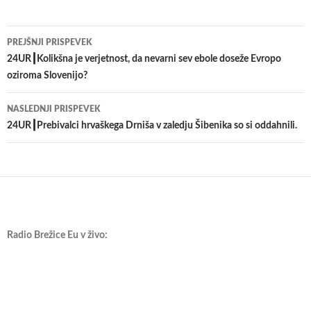
Krmarjenje
PREJŠNJI PRISPEVEK
po
24UR┃Kolikšna je verjetnost, da nevarni sev ebole doseže Evropo
oziroma Slovenijo?
prispevkih
NASLEDNJI PRISPEVEK
24UR┃Prebivalci hrvaškega Drniša v zaledju Šibenika so si oddahnili.
Radio Brežice Eu v živo: