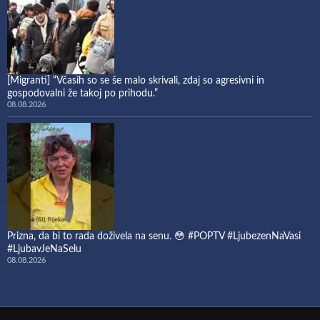
[Migranti] “Včasih so se še malo skrivali, zdaj so agresivni in
gospodovalni že takoj po prihodu.”
08.08.2026
Prizna, da bi to rada doživela na senu. 😳 #POPTV #LjubezenNaVasi
#LjubavJeNaSelu
08.08.2026