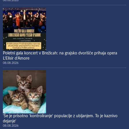
08.08.2026
Poletni gala koncert v Brežicah: na grajsko dvorišče prihaja opera
L’Elisir d’Amore
08.08.2026
‘Še je prisotno ‘kontroliranje’ populacije z ubijanjem. To je kaznivo
dejanje’
08.08.2026