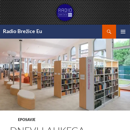
Preskoči
na
vsebino
Išči
Radio Brežice Eu
GLAVNI
MENI
EPOSAVJE