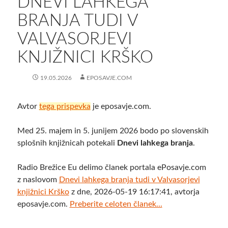
DNEVI LAHKEGA
BRANJA TUDI V
VALVASORJEVI
KNJIŽNICI KRŠKO
19.05.2026
EPOSAVJE.COM
Avtor
tega prispevka
je eposavje.com.
Med 25. majem in 5. junijem 2026 bodo po slovenskih
splošnih knjižnicah potekali
Dnevi lahkega branja
.
Radio Brežice Eu delimo članek portala ePosavje.com
z naslovom
Dnevi lahkega branja tudi v Valvasorjevi
knjižnici Krško
z dne, 2026-05-19 16:17:41, avtorja
eposavje.com.
Preberite celoten članek...