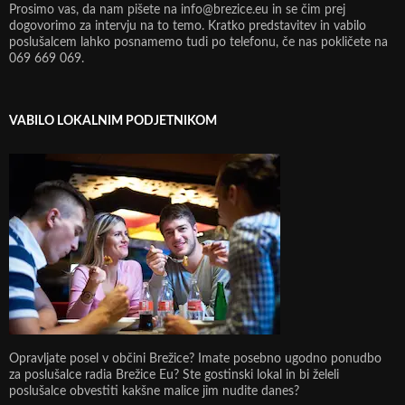
Prosimo vas, da nam pišete na info@brezice.eu in se čim prej
dogovorimo za intervju na to temo. Kratko predstavitev in vabilo
poslušalcem lahko posnamemo tudi po telefonu, če nas pokličete na
069 669 069.
VABILO LOKALNIM PODJETNIKOM
Opravljate posel v občini Brežice? Imate posebno ugodno ponudbo
za poslušalce radia Brežice Eu? Ste gostinski lokal in bi želeli
poslušalce obvestiti kakšne malice jim nudite danes?