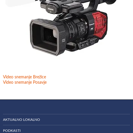
Video snemanje Brežice
Video snemanje Posavje
AKTUALNO LOKALNO
PODKASTI