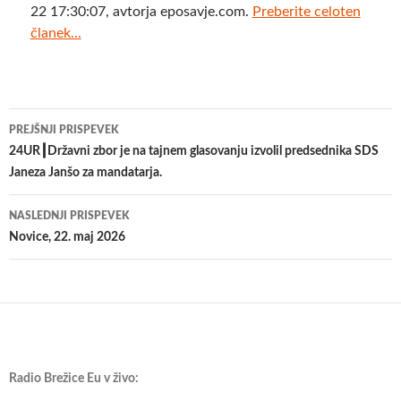
22 17:30:07, avtorja eposavje.com.
Preberite celoten
članek...
Krmarjenje
PREJŠNJI PRISPEVEK
po
24UR┃Državni zbor je na tajnem glasovanju izvolil predsednika SDS
Janeza Janšo za mandatarja.
prispevkih
NASLEDNJI PRISPEVEK
Novice, 22. maj 2026
Radio Brežice Eu v živo: