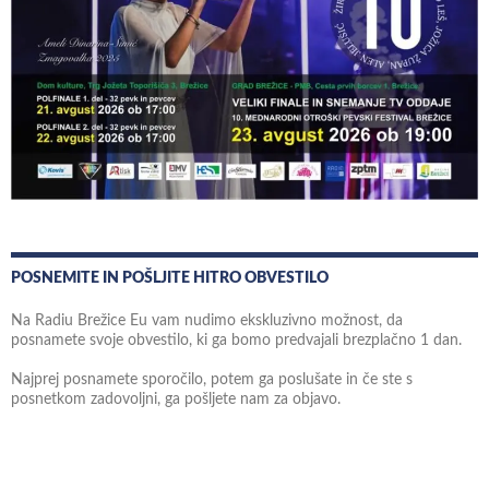
POSNEMITE IN POŠLJITE HITRO OBVESTILO
Na Radiu Brežice Eu vam nudimo ekskluzivno možnost, da
posnamete svoje obvestilo, ki ga bomo predvajali brezplačno 1 dan.
Najprej posnamete sporočilo, potem ga poslušate in če ste s
posnetkom zadovoljni, ga pošljete nam za objavo.