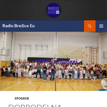
Preskoči
na
vsebino
Išči
Radio Brežice Eu
GLAVNI
MENI
EPOSAVJE