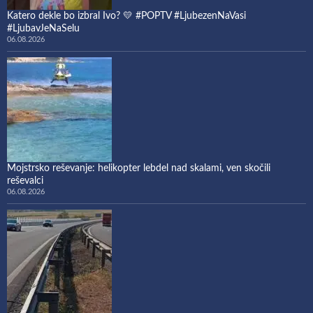
Katero dekle bo izbral Ivo? 💛 #POPTV #LjubezenNaVasi
#LjubavJeNaSelu
06.08.2026
Mojstrsko reševanje: helikopter lebdel nad skalami, ven skočili
reševalci
06.08.2026