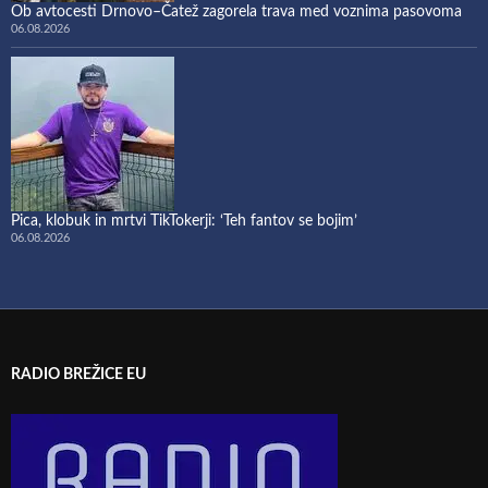
Ob avtocesti Drnovo–Čatež zagorela trava med voznima pasovoma
06.08.2026
Pica, klobuk in mrtvi TikTokerji: ‘Teh fantov se bojim’
06.08.2026
RADIO BREŽICE EU