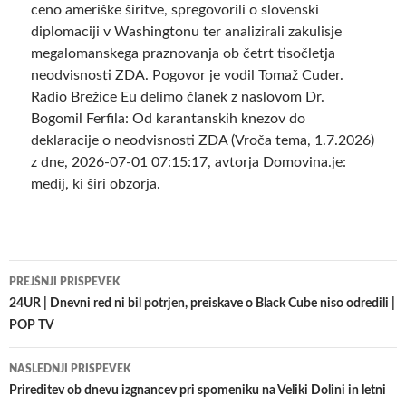
ceno ameriške širitve, spregovorili o slovenski
diplomaciji v Washingtonu ter analizirali zakulisje
megalomanskega praznovanja ob četrt tisočletja
neodvisnosti ZDA. Pogovor je vodil Tomaž Cuder.
Radio Brežice Eu delimo članek z naslovom Dr.
Bogomil Ferfila: Od karantanskih knezov do
deklaracije o neodvisnosti ZDA (Vroča tema, 1.7.2026)
z dne, 2026-07-01 07:15:17, avtorja Domovina.je:
medij, ki širi obzorja.
Krmarjenje
PREJŠNJI PRISPEVEK
po
24UR | Dnevni red ni bil potrjen, preiskave o Black Cube niso odredili |
POP TV
prispevkih
NASLEDNJI PRISPEVEK
Prireditev ob dnevu izgnancev pri spomeniku na Veliki Dolini in letni