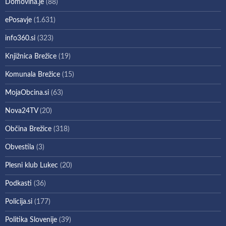
Domovina.je
(88)
ePosavje
(1.631)
info360.si
(323)
Knjižnica Brežice
(19)
Komunala Brežice
(15)
MojaObcina.si
(63)
Nova24TV
(20)
Občina Brežice
(318)
Obvestila
(3)
Plesni klub Lukec
(20)
Podkasti
(36)
Policija.si
(177)
Politika Slovenije
(39)