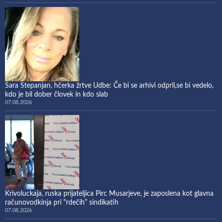
Sara Stepanjan, hčerka žrtve Udbe: Če bi se arhivi odprli,se bi vedelo,
kdo je bil dober človek in kdo slab
07.08.2026
Krivoluckaja, ruska prijateljica Pirc Musarjeve, je zaposlena kot glavna
računovodkinja pri “rdečih” sindikatih
07.08.2026