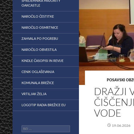
SPREJEMNIKA MAJORITY
OAKCASTLE
NAROČILO ČESTITKE
NAROČILO OSMRTNICE
ZAHVALA PO POGREBU
NAROČILO OBVESTILA
KINDLE ČASOPISI IN REVIJE
CENIK OGLAŠEVANJA
POSAVSKI OBZ
KOMUNALA BREŽICE
​DRAŽJI
VRTILJAK ŽELJA
ČIŠČEN
LOGOTIP RADIA BREŽICE EU
VODE
19.06.2026
Išči: