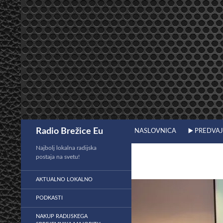
Preskoči
na
vsebino
Išči
Radio Brežice Eu
NASLOVNICA
▶️ PREDVA
Najbolj lokalna radijska
postaja na svetu!
AKTUALNO LOKALNO
PODKASTI
NAKUP RADIJSKEGA