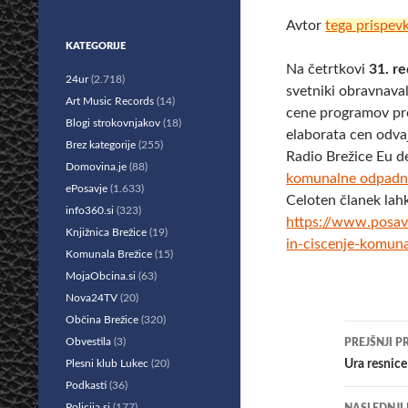
Avtor
tega prispev
KATEGORIJE
Na četrtkovi
31. r
24ur
(2.718)
svetniki obravnava
Art Music Records
(14)
cene programov pr
Blogi strokovnjakov
(18)
elaborata cen odva
Brez kategorije
(255)
Radio Brežice Eu d
Domovina.je
(88)
komunalne odpadn
ePosavje
(1.633)
Celoten članek lah
info360.si
(323)
https://www.posav
Knjižnica Brežice
(19)
in-ciscenje-komu
Komunala Brežice
(15)
MojaObcina.si
(63)
Nova24TV
(20)
Občina Brežice
(320)
Krmar
Obvestila
(3)
PREJŠNJI P
po
Plesni klub Lukec
(20)
Ura resnice
Podkasti
(36)
prisp
Policija.si
(177)