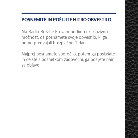
POSNEMITE IN POŠLJITE HITRO OBVESTILO
Na Radiu Brežice Eu vam nudimo ekskluzivno
možnost, da posnamete svoje obvestilo, ki ga
bomo predvajali brezplačno 1 dan.
Najprej posnamete sporočilo, potem ga poslušate
in če ste s posnetkom zadovoljni, ga pošljete nam
za objavo.