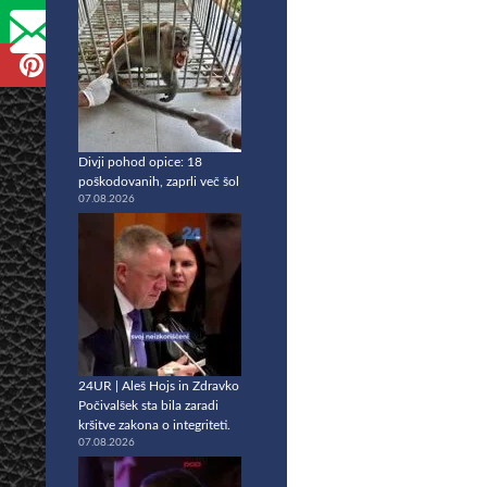
Divji pohod opice: 18
poškodovanih, zaprli več šol
07.08.2026
24UR | Aleš Hojs in Zdravko
Počivalšek sta bila zaradi
kršitve zakona o integriteti.
07.08.2026