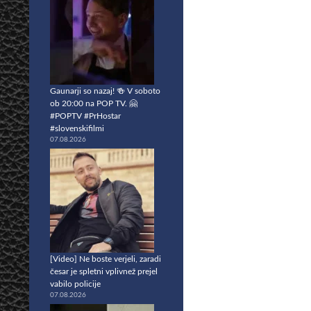
Gaunarji so nazaj! 🍻 V soboto
ob 20:00 na POP TV. 🤗
#POPTV #PrHostar
#slovenskifilmi
07.08.2026
[Video] Ne boste verjeli, zaradi
česar je spletni vplivnež prejel
vabilo policije
07.08.2026