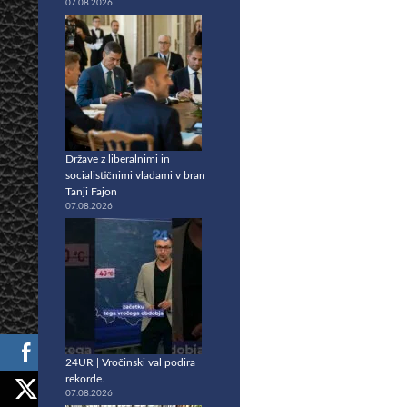
07.08.2026
Države z liberalnimi in
socialističnimi vladami v bran
Tanji Fajon
07.08.2026
24UR | Vročinski val podira
rekorde.
07.08.2026