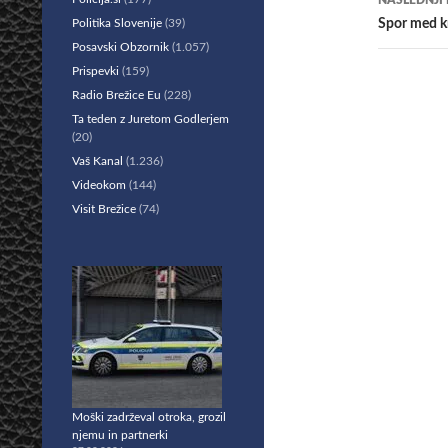
NASLEDNJI
Politika Slovenije
(39)
Spor med kr
Posavski Obzornik
(1.057)
Prispevki
(159)
Radio Brežice Eu
(228)
Ta teden z Juretom Godlerjem
(20)
Vaš Kanal
(1.236)
Videokom
(144)
Visit Brežice
(74)
Moški zadrževal otroka, grozil
njemu in partnerki