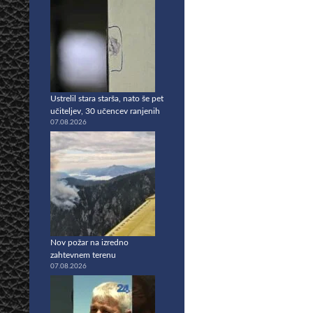
Ustrelil stara starša, nato še pet
učiteljev, 30 učencev ranjenih
07.08.2026
Nov požar na izredno
zahtevnem terenu
07.08.2026