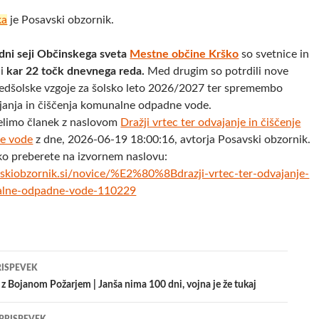
ka
je Posavski obzornik.
edni seji Občinskega sveta
Mestne občine Krško
so svetnice in
li
kar 22 točk dnevnega reda.
Med drugim so potrdili nove
edšolske vzgoje za šolsko leto 2026/2027 ter spremembo
janja in čiščenja komunalne odpadne vode.
elimo članek z naslovom
​Dražji vrtec ter odvajanje in čiščenje
e vode
z dne, 2026-06-19 18:00:16, avtorja Posavski obzornik.
ko preberete na izvornem naslovu:
skiobzornik.si/novice/%E2%80%8Bdrazji-vrtec-ter-odvajanje-
nalne-odpadne-vode-110229
jenje
RISPEVEK
 z Bojanom Požarjem | Janša nima 100 dni, vojna je že tukaj
evkih