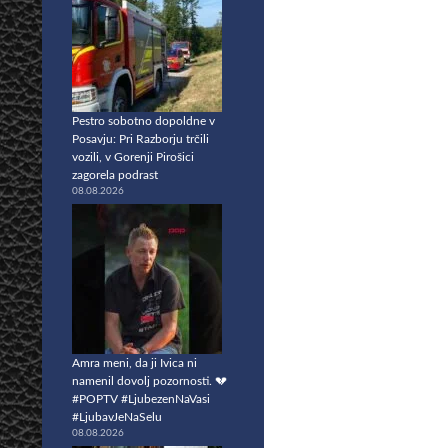
Pestro sobotno dopoldne v
Posavju: Pri Razborju trčili
vozili, v Gorenji Pirošici
zagorela podrast
08.08.2026
Amra meni, da ji Ivica ni
namenil dovolj pozornosti. 💔
#POPTV #LjubezenNaVasi
#LjubavJeNaSelu
08.08.2026