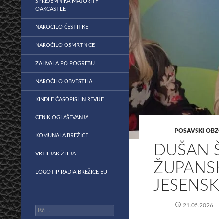
SPREJEMNIKA MAJORITY
OAKCASTLE
NAROČILO ČESTITKE
NAROČILO OSMRTNICE
ZAHVALA PO POGREBU
NAROČILO OBVESTILA
KINDLE ČASOPISI IN REVIJE
CENIK OGLAŠEVANJA
POSAVSKI OBZ
KOMUNALA BREŽICE
​DUŠAN 
VRTILJAK ŽELJA
ŽUPANS
LOGOTIP RADIA BREŽICE EU
JESENSK
21.05.2026
Išči: