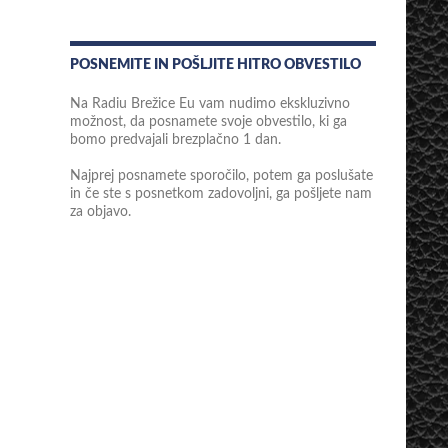
POSNEMITE IN POŠLJITE HITRO OBVESTILO
Na Radiu Brežice Eu vam nudimo ekskluzivno
možnost, da posnamete svoje obvestilo, ki ga
bomo predvajali brezplačno 1 dan.
Najprej posnamete sporočilo, potem ga poslušate
in če ste s posnetkom zadovoljni, ga pošljete nam
za objavo.