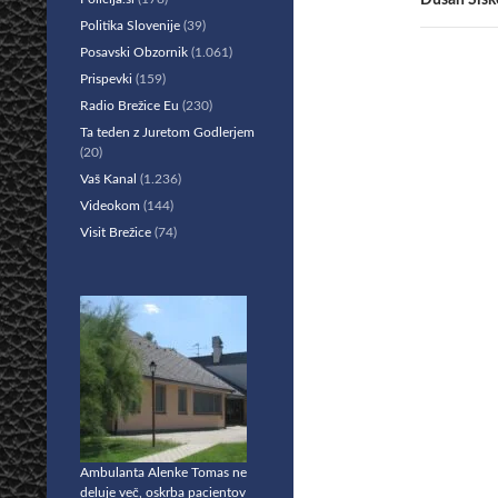
Dušan Šišk
Politika Slovenije
(39)
Posavski Obzornik
(1.061)
Prispevki
(159)
Radio Brežice Eu
(230)
Ta teden z Juretom Godlerjem
(20)
Vaš Kanal
(1.236)
Videokom
(144)
Visit Brežice
(74)
Ambulanta Alenke Tomas ne
deluje več, oskrba pacientov