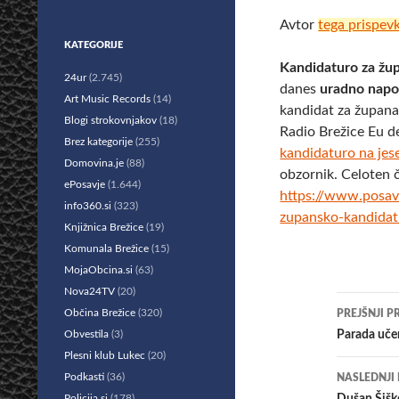
Avtor
tega prispev
KATEGORIJE
Kandidaturo za žu
24ur
(2.745)
danes
uradno napo
Art Music Records
(14)
kandidat za župana
Blogi strokovnjakov
(18)
Radio Brežice Eu d
Brez kategorije
(255)
kandidaturo na jes
Domovina.je
(88)
obzornik. Celoten 
ePosavje
(1.644)
https://www.posav
info360.si
(323)
zupansko-kandidat
Knjižnica Brežice
(19)
Komunala Brežice
(15)
MojaObcina.si
(63)
Nova24TV
(20)
Krmar
Občina Brežice
(320)
PREJŠNJI P
po
Obvestila
(3)
​Parada uče
Plesni klub Lukec
(20)
prisp
Podkasti
(36)
NASLEDNJI
Policija.si
(178)