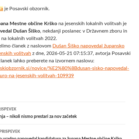
ka
je Posavski obzornik.
pana Mestne občine Krško
na jesenskih lokalnih volitvah je
vedal Dušan Šiško
, nekdanji poslanec v Državnem zboru in
 na lokalnih volitvah 2022.
elimo članek z naslovom
​Dušan Šiško napovedal župansko
enskih volitvah
z dne, 2026-05-21 07:15:37, avtorja Posavski
članek lahko preberete na izvornem naslovu:
skiobzornik.si/novice/%E2%80%8Bdusan-sisko-napovedal-
uro-na-jesenskih-volitvah-109939
jenje
RISPEVEK
nja – nikoli nismo prestari za nov začetek
evkih
 PRISPEVEK