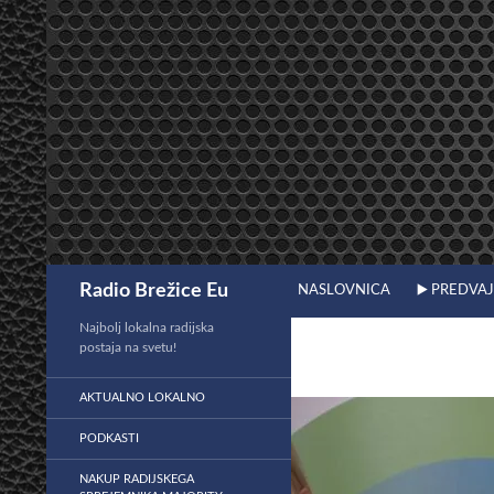
Preskoči
na
vsebino
Išči
Radio Brežice Eu
NASLOVNICA
▶️ PREDVA
Najbolj lokalna radijska
postaja na svetu!
AKTUALNO LOKALNO
PODKASTI
NAKUP RADIJSKEGA