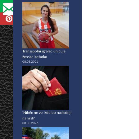
Transspolni igralec uničuje
žensko košarko
08.08.2026
‘Nihče ne ve, kdo bo naslednji
na vrsti’
08.08.2026