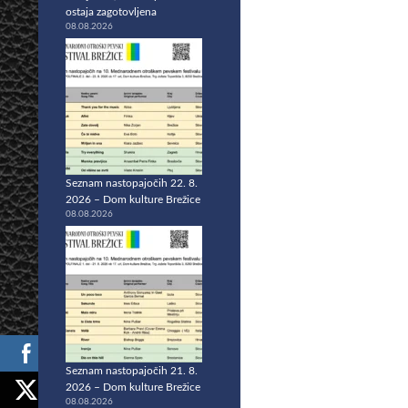
ostaja zagotovljena
08.08.2026
Seznam nastopajočih 22. 8.
2026 – Dom kulture Brežice
08.08.2026
Seznam nastopajočih 21. 8.
2026 – Dom kulture Brežice
08.08.2026