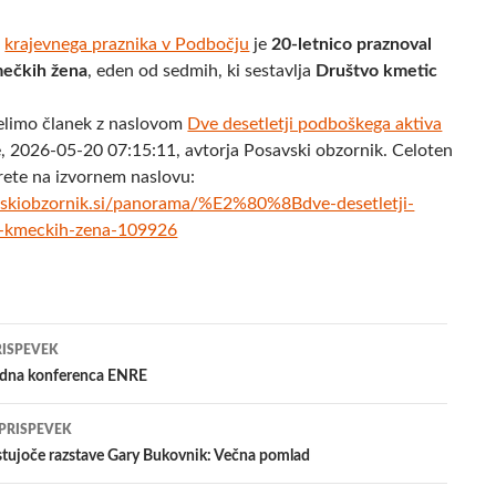
a
krajevnega praznika v Podbočju
je
20-letnico praznoval
mečkih žena
, eden od sedmih, ki sestavlja
Društvo kmetic
elimo članek z naslovom
​Dve desetletji podboškega aktiva
, 2026-05-20 07:15:11, avtorja Posavski obzornik. Celoten
rete na izvornem naslovu:
skiobzornik.si/panorama/%E2%80%8Bdve-desetletji-
a-kmeckih-zena-109926
jenje
RISPEVEK
dna konferenca ENRE
evkih
 PRISPEVEK
stujoče razstave Gary Bukovnik: Večna pomlad