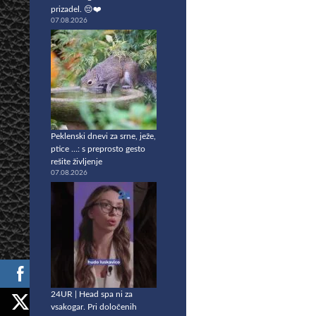
prizadel. 😔❤️
07.08.2026
Peklenski dnevi za srne, ježe,
ptice …: s preprosto gesto
rešite življenje
07.08.2026
24UR | Head spa ni za
vsakogar. Pri določenih