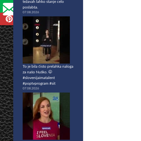
težavah lahko stanje celo
poslabša.
07.08.2026
To je bila čisto prelahka naloga
za našo Nuško. 🤭
#slovenijaimatalent
#poptvprogram #sit
07.08.2026