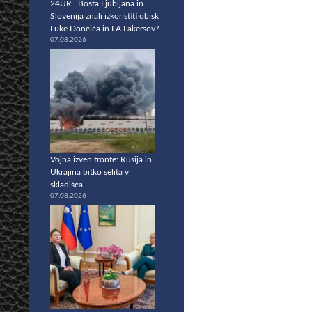
24UR | Bosta Ljubljana in
Slovenija znali izkoristiti obisk
Luke Dončića in LA Lakersov?
07.08.2026
Vojna izven fronte: Rusija in
Ukrajina bitko selita v
skladišča
07.08.2026