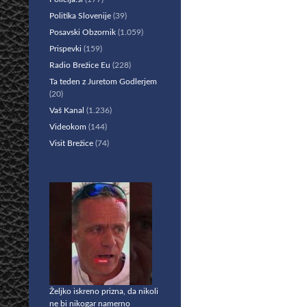
Politika Slovenije
(39)
Posavski Obzornik
(1.059)
Prispevki
(159)
Radio Brežice Eu
(228)
Ta teden z Juretom Godlerjem
(20)
Vaš Kanal
(1.236)
Videokom
(144)
Visit Brežice
(74)
Željko iskreno prizna, da nikoli
ne bi nikogar namerno