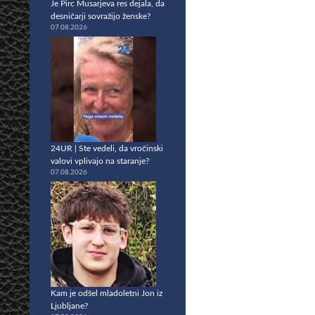
Je Pirc Musarjeva res dejala, da
desničarji sovražijo ženske?
07.08.2026
24UR | Ste vedeli, da vročinski
valovi vplivajo na staranje?
07.08.2026
Kam je odšel mladoletni Jon iz
Ljubljane?