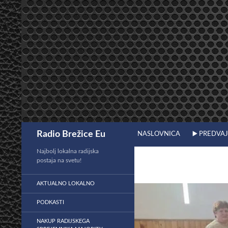
Preskoči
na
vsebino
Išči
Radio Brežice Eu
NASLOVNICA
▶️ PREDVA
Najbolj lokalna radijska
postaja na svetu!
AKTUALNO LOKALNO
PODKASTI
NAKUP RADIJSKEGA