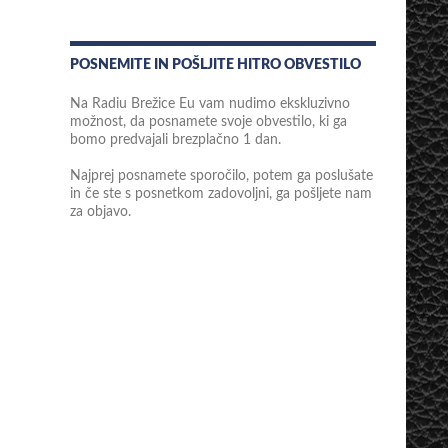
POSNEMITE IN POŠLJITE HITRO OBVESTILO
Na Radiu Brežice Eu vam nudimo ekskluzivno
možnost, da posnamete svoje obvestilo, ki ga
bomo predvajali brezplačno 1 dan.
Najprej posnamete sporočilo, potem ga poslušate
in če ste s posnetkom zadovoljni, ga pošljete nam
za objavo.