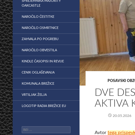
SPREJEMNIKA MAJORITY
OAKCASTLE
NAROČILO ČESTITKE
NAROČILO OSMRTNICE
ZAHVALA PO POGREBU
NAROČILO OBVESTILA
KINDLE ČASOPISI IN REVIJE
CENIK OGLAŠEVANJA
POSAVSKI OBZ
KOMUNALA BREŽICE
​DVE DE
VRTILJAK ŽELJA
AKTIVA 
LOGOTIP RADIA BREŽICE EU
20.05.2026
Išči:
Avtor
tega prispev