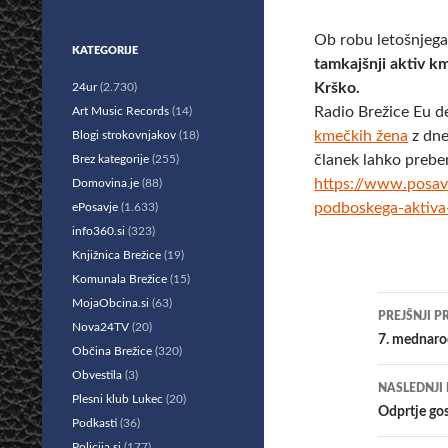
Ob robu letošnjeg
KATEGORIJE
tamkajšnji aktiv k
Krško.
24ur
(2.730)
Radio Brežice Eu d
Art Music Records
(14)
kmečkih žena
z dne
Blogi strokovnjakov
(18)
članek lahko prebe
Brez kategorije
(255)
https://www.posav
Domovina.je
(88)
podboskega-aktiv
ePosavje
(1.633)
info360.si
(323)
Knjižnica Brežice
(19)
Komunala Brežice
(15)
Krmar
MojaObcina.si
(63)
PREJŠNJI P
Nova24TV
(20)
po
7. mednaro
Občina Brežice
(320)
prisp
Obvestila
(3)
NASLEDNJI
Plesni klub Lukec
(20)
Odprtje go
Podkasti
(36)
Policija.si
(177)