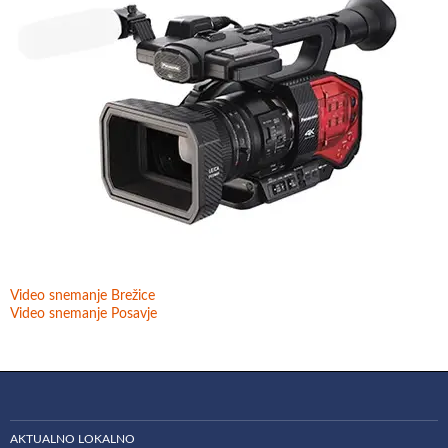
Video snemanje Brežice
Video snemanje Posavje
AKTUALNO LOKALNO