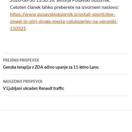
2026-06-30 13:30:16, avtorja Posavski obzornik.
Celoten članek lahko preberete na izvornem naslovu:
https://www.posavskiobzornik.si/ostali-sporti/dve-
zmagi-in-stiri-druga-mesta-celulozarjev-na-veroniki-
110321
Krmarjenje
PREJŠNJI PRISPEVEK
po
Genska terapija v ZDA edino upanje za 11-letno Lano.
prispevkih
NASLEDNJI PRISPEVEK
V Ljubljani ukraden Renault traffic