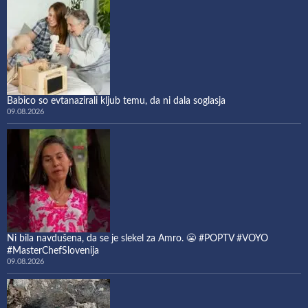
Babico so evtanazirali kljub temu, da ni dala soglasja
09.08.2026
Ni bila navdušena, da se je slekel za Amro. 😬 #POPTV #VOYO
#MasterChefSlovenija
09.08.2026