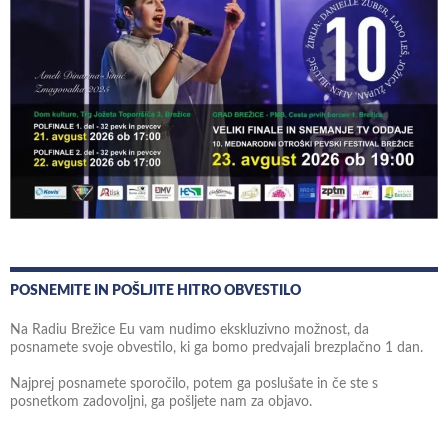
POSNEMITE IN POŠLJITE HITRO OBVESTILO
Na Radiu Brežice Eu vam nudimo ekskluzivno možnost, da
posnamete svoje obvestilo, ki ga bomo predvajali brezplačno 1 dan.
Najprej posnamete sporočilo, potem ga poslušate in če ste s
posnetkom zadovoljni, ga pošljete nam za objavo.