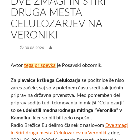
DVE ZMAGI IN ŠTIRI
DRUGA MESTA
CELULOZARJEV NA
VERONIKI
30.06.2026
Avtor
tega prispevka
je Posavski obzornik.
Za
plavalce krškega Celulozarja
se počitnice še niso
zares začele, saj so v poletnem času sredi zaključnih
priprav na državna prvenstva. Med pomemben del
priprav sodijo tudi tekmovanja in mlajši “Celulozarji”
so se
udeležili mednarodnega mitinga “Veronika” v
Kamniku,
kjer so bili bili zelo uspešni.
Radio Brežice Eu delimo članek z naslovom
Dve zmagi
in štiri druga mesta Celulozarjev na Veroniki
z dne,