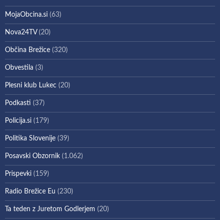
MojaObcina.si
(63)
Nova24TV
(20)
Občina Brežice
(320)
Obvestila
(3)
Plesni klub Lukec
(20)
Podkasti
(37)
Policija.si
(179)
Politika Slovenije
(39)
Posavski Obzornik
(1.062)
Prispevki
(159)
Radio Brežice Eu
(230)
Ta teden z Juretom Godlerjem
(20)