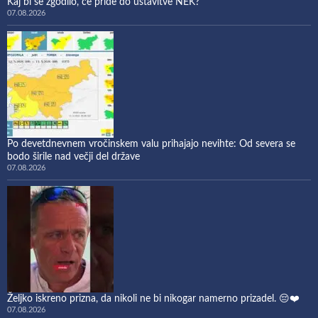
Kaj bi se zgodilo, če pride do ustavitve NEK?
07.08.2026
Po devetdnevnem vročinskem valu prihajajo nevihte: Od severa se
bodo širile nad večji del države
07.08.2026
Željko iskreno prizna, da nikoli ne bi nikogar namerno prizadel. 😔❤️
07.08.2026