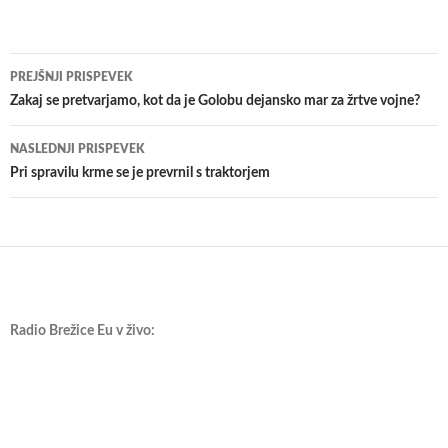
Krmarjenje
PREJŠNJI PRISPEVEK
po
Zakaj se pretvarjamo, kot da je Golobu dejansko mar za žrtve vojne?
prispevkih
NASLEDNJI PRISPEVEK
Pri spravilu krme se je prevrnil s traktorjem
Radio Brežice Eu v živo: