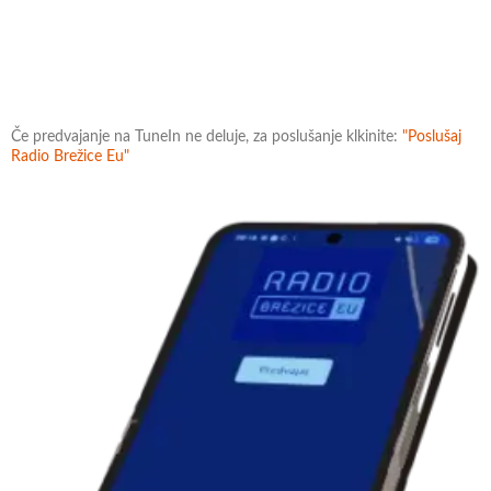
Če predvajanje na TuneIn ne deluje, za poslušanje klkinite:
"Poslušaj
Radio Brežice Eu"