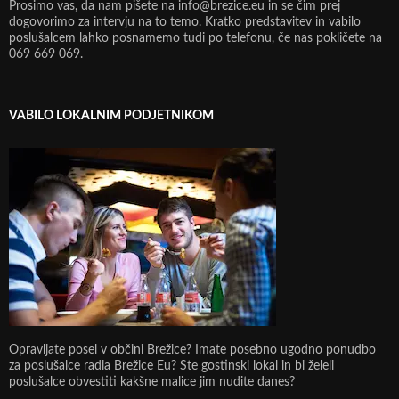
Prosimo vas, da nam pišete na info@brezice.eu in se čim prej
dogovorimo za intervju na to temo. Kratko predstavitev in vabilo
poslušalcem lahko posnamemo tudi po telefonu, če nas pokličete na
069 669 069.
VABILO LOKALNIM PODJETNIKOM
Opravljate posel v občini Brežice? Imate posebno ugodno ponudbo
za poslušalce radia Brežice Eu? Ste gostinski lokal in bi želeli
poslušalce obvestiti kakšne malice jim nudite danes?