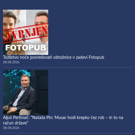
Tožilstvo noče posredovati obtožnice v zadevi Fotopub
08.08.2026
Aljuš Pertinač: “Nataša Pirc Musar hodi krepko čez rob – in to na
račun države”
08.08.2026