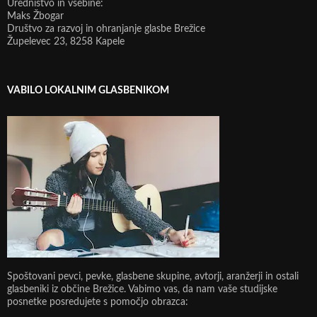
Uredništvo in vsebine:
Maks Žbogar
Društvo za razvoj in ohranjanje glasbe Brežice
Župelevec 23, 8258 Kapele
VABILO LOKALNIM GLASBENIKOM
Spoštovani pevci, pevke, glasbene skupine, avtorji, aranžerji in ostali
glasbeniki iz občine Brežice. Vabimo vas, da nam vaše studijske
posnetke posredujete s pomočjo obrazca: