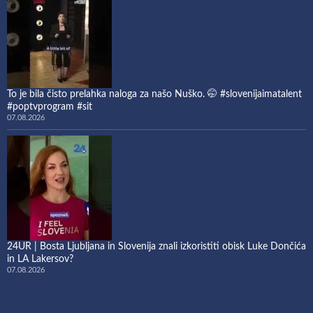
To je bila čisto prelahka naloga za našo Nuško. 🤭 #slovenijaimatalent
#poptvprogram #sit
07.08.2026
24UR | Bosta Ljubljana in Slovenija znali izkoristiti obisk Luke Dončića
in LA Lakersov?
07.08.2026