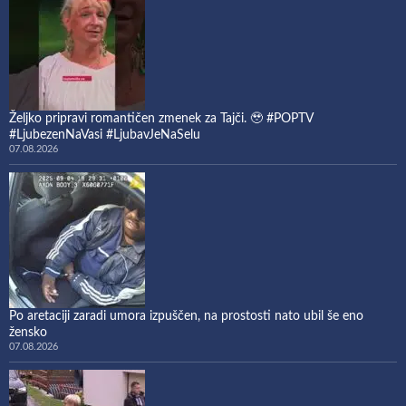
Željko pripravi romantičen zmenek za Tajči. 🥹 #POPTV
#LjubezenNaVasi #LjubavJeNaSelu
07.08.2026
Po aretaciji zaradi umora izpuščen, na prostosti nato ubil še eno
žensko
07.08.2026