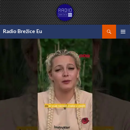
Preskoči
na
vsebino
Išči
Radio Brežice Eu
GLAVNI
MENI