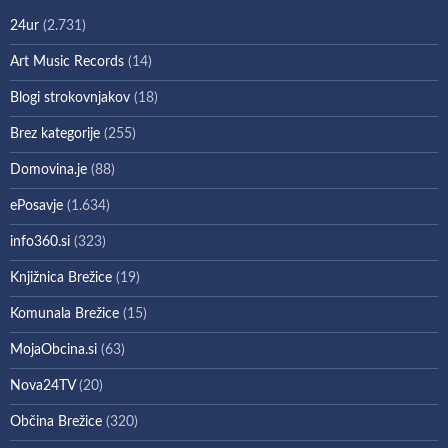
24ur
(2.731)
Art Music Records
(14)
Blogi strokovnjakov
(18)
Brez kategorije
(255)
Domovina.je
(88)
ePosavje
(1.634)
info360.si
(323)
Knjižnica Brežice
(19)
Komunala Brežice
(15)
MojaObcina.si
(63)
Nova24TV
(20)
Občina Brežice
(320)