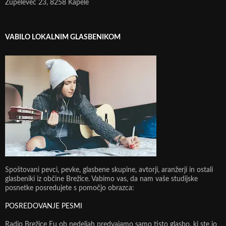
Župelevec 23, 8258 Kapele
VABILO LOKALNIM GLASBENIKOM
Spoštovani pevci, pevke, glasbene skupine, avtorji, aranžerji in ostali
glasbeniki iz občine Brežice. Vabimo vas, da nam vaše studijske
posnetke posredujete s pomočjo obrazca:
POSREDOVANJE PESMI
Radio Brežice Eu ob nedeljah predvajamo samo tisto glasbo, ki ste jo