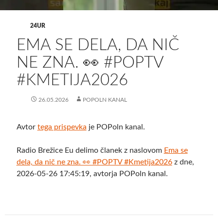
24UR
EMA SE DELA, DA NIČ
NE ZNA. 👀 #POPTV
#KMETIJA2026
26.05.2026
POPOLN KANAL
Avtor
tega prispevka
je POPoln kanal.
Radio Brežice Eu delimo članek z naslovom
Ema se
dela, da nič ne zna. 👀 #POPTV #Kmetija2026
z dne,
2026-05-26 17:45:19, avtorja POPoln kanal.