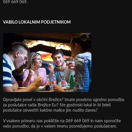
069 669 069.
VABILO LOKALNIM PODJETNIKOM
Opravljate posel v občini Brežice? Imate posebno ugodno ponudbo
za poslušalce radia Brežice Eu? Ste gostinski lokal in bi želeli
poslušalce obvestiti kakšne malice jim nudite danes?
V vsakem primeru nas pokličite na 069 669 069 in nam sporočite
vašo ponudbo, da jo v vašem imenu posredujemo poslušalcem.