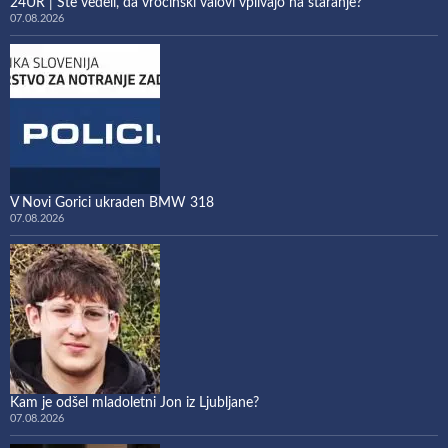
24UR | Ste vedeli, da vročinski valovi vplivajo na staranje?
07.08.2026
V Novi Gorici ukraden BMW 318
07.08.2026
Kam je odšel mladoletni Jon iz Ljubljane?
07.08.2026