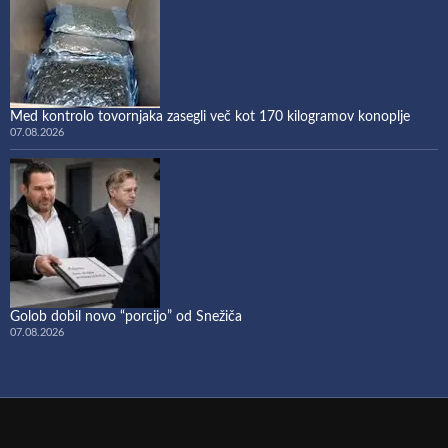
Med kontrolo tovornjaka zasegli več kot 170 kilogramov konoplje
07.08.2026
Golob dobil novo “porcijo” od Snežiča
07.08.2026