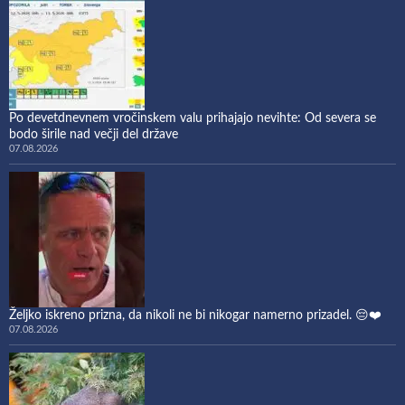
Po devetdnevnem vročinskem valu prihajajo nevihte: Od severa se
bodo širile nad večji del države
07.08.2026
Željko iskreno prizna, da nikoli ne bi nikogar namerno prizadel. 😔❤️
07.08.2026