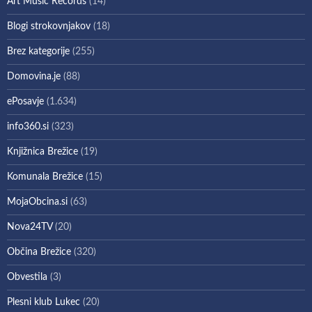
Art Music Records
(14)
Blogi strokovnjakov
(18)
Brez kategorije
(255)
Domovina.je
(88)
ePosavje
(1.634)
info360.si
(323)
Knjižnica Brežice
(19)
Komunala Brežice
(15)
MojaObcina.si
(63)
Nova24TV
(20)
Občina Brežice
(320)
Obvestila
(3)
Plesni klub Lukec
(20)