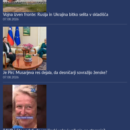
Vojna izven fronte: Rusija in Ukrajina bitko selita v skladišča
07.08.2026
Je Pirc Musarjeva res dejala, da desničarji sovražijo ženske?
07.08.2026