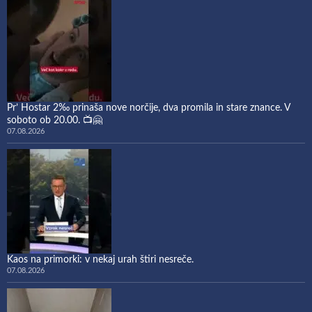
Pr’ Hostar 2‰ prinaša nove norčije, dva promila in stare znance. V
soboto ob 20.00. 📺🤗
07.08.2026
Kaos na primorki: v nekaj urah štiri nesreče.
07.08.2026