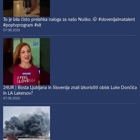
To je bila čisto prelahka naloga za našo Nuško. 🤭 #slovenijaimatalent
#poptvprogram #sit
07.08.2026
24UR | Bosta Ljubljana in Slovenija znali izkoristiti obisk Luke Dončića
in LA Lakersov?
07.08.2026