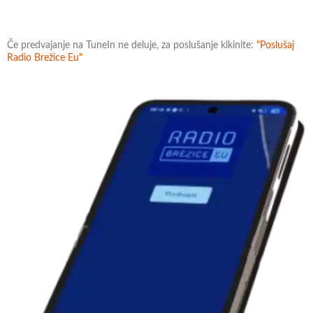
Če predvajanje na TuneIn ne deluje, za poslušanje klkinite:
"Poslušaj
Radio Brežice Eu"