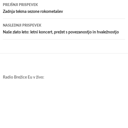
Krmarjenje
PREJŠNJI PRISPEVEK
po
Zadnja tekma sezone rokometašev
prispevkih
NASLEDNJI PRISPEVEK
Naše zlato leto: letni koncert, prežet s povezanostjo in hvaležnostjo
Radio Brežice Eu v živo: