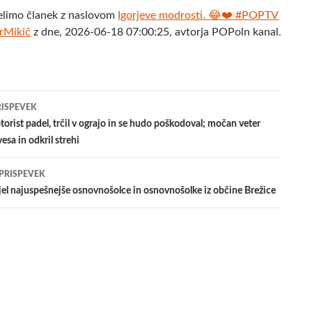
elimo članek z naslovom
Igorjeve modrosti. 😂❤️ #POPTV
rMikič
z dne, 2026-06-18 07:00:25, avtorja POPoln kanal.
jenje
RISPEVEK
torist padel, trčil v ograjo in se hudo poškodoval; močan veter
esa in odkril strehi
evkih
 PRISPEVEK
el najuspešnejše osnovnošolce in osnovnošolke iz občine Brežice