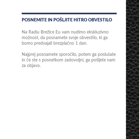
POSNEMITE IN POŠLJITE HITRO OBVESTILO
Na Radiu Brežice Eu vam nudimo ekskluzivno
možnost, da posnamete svoje obvestilo, ki ga
bomo predvajali brezplačno 1 dan.
Najprej posnamete sporočilo, potem ga poslušate
in če ste s posnetkom zadovoljni, ga pošljete nam
za objavo.