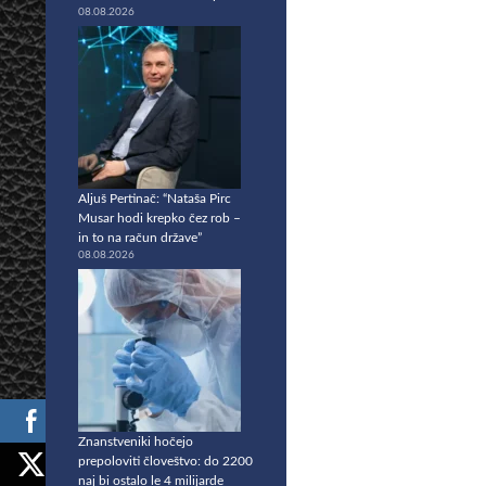
08.08.2026
Aljuš Pertinač: “Nataša Pirc
Musar hodi krepko čez rob –
in to na račun države”
08.08.2026
Znanstveniki hočejo
prepoloviti človeštvo: do 2200
naj bi ostalo le 4 milijarde