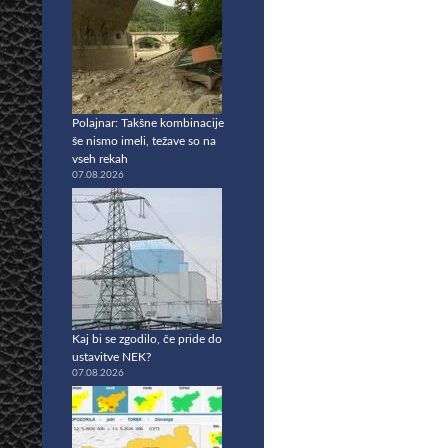
Polajnar: Takšne kombinacije
še nismo imeli, težave so na
vseh rekah
07.08.2026
Kaj bi se zgodilo, če pride do
ustavitve NEK?
07.08.2026