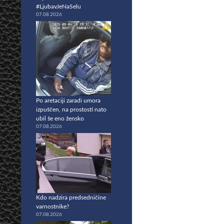
#LjubavJeNaSelu
07.08.2026
Po aretaciji zaradi umora
izpuščen, na prostosti nato
ubil še eno žensko
07.08.2026
Kdo nadzira predsedničine
varnostnike?
07.08.2026