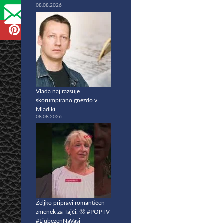
08.08.2026
Vlada naj razsuje
skorumpirano gnezdo v
Mladiki
08.08.2026
Željko pripravi romantičen
zmenek za Tajči. 🥹 #POPTV
#LjubezenNaVasi