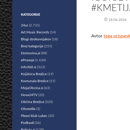
#KMETIJ
KATEGORIJE
18.06.2026
24ur
(2.731)
Art Music Records
(14)
Avtor
tega prispev
Blogi strokovnjakov
(18)
Brez kategorije
(255)
Domovina.je
(88)
ePosavje
(1.634)
info360.si
(323)
Knjižnica Brežice
(19)
Komunala Brežice
(15)
MojaObcina.si
(63)
Nova24TV
(20)
Občina Brežice
(320)
Obvestila
(3)
Plesni klub Lukec
(20)
Podkasti
(36)
Policija.si
(178)