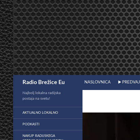
Preskoči
na
vsebino
Išči
Radio Brežice Eu
NASLOVNICA
▶️ PREDVA
Najbolj lokalna radijska
postaja na svetu!
AKTUALNO LOKALNO
PODKASTI
NAKUP RADIJSKEGA