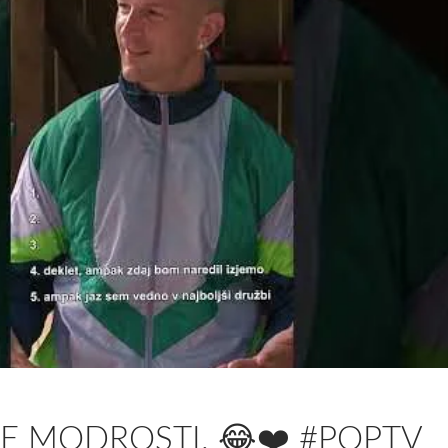
E MODROSTI. 😂❤️ #POPTV