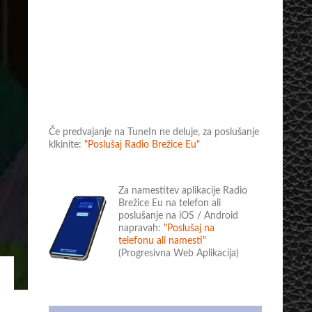
Če predvajanje na TuneIn ne deluje, za poslušanje
klkinite:
"Poslušaj Radio Brežice Eu"
Za namestitev aplikacije Radio
Brežice Eu na telefon ali
poslušanje na iOS / Android
napravah:
"Poslušaj na
telefonu ali namesti"
(Progresivna Web Aplikacija)