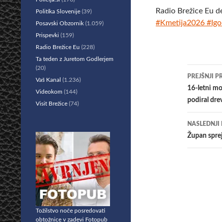
Radio Brežice Eu d
Politika Slovenije
(39)
#Kmetija2026 #Igo
Posavski Obzornik
(1.059)
Prispevki
(159)
Radio Brežice Eu
(228)
Ta teden z Juretom Godlerjem
(20)
Krmar
PREJŠNJI P
Vaš Kanal
(1.236)
po
16-letni mo
Videokom
(144)
podiral drev
Visit Brežice
(74)
prisp
NASLEDNJI
Župan sprej
Tožilstvo noče posredovati
obtožnice v zadevi Fotopub