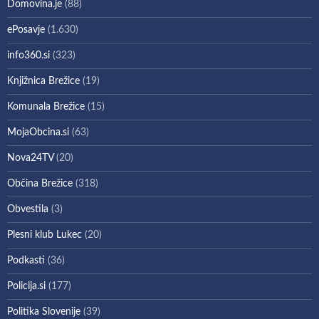
Domovina.je
(88)
ePosavje
(1.630)
info360.si
(323)
Knjižnica Brežice
(19)
Komunala Brežice
(15)
MojaObcina.si
(63)
Nova24TV
(20)
Občina Brežice
(318)
Obvestila
(3)
Plesni klub Lukec
(20)
Podkasti
(36)
Policija.si
(177)
Politika Slovenije
(39)