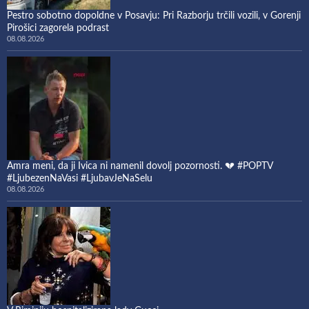
Pestro sobotno dopoldne v Posavju: Pri Razborju trčili vozili, v Gorenji
Pirošici zagorela podrast
08.08.2026
Amra meni, da ji Ivica ni namenil dovolj pozornosti. 💔 #POPTV
#LjubezenNaVasi #LjubavJeNaSelu
08.08.2026