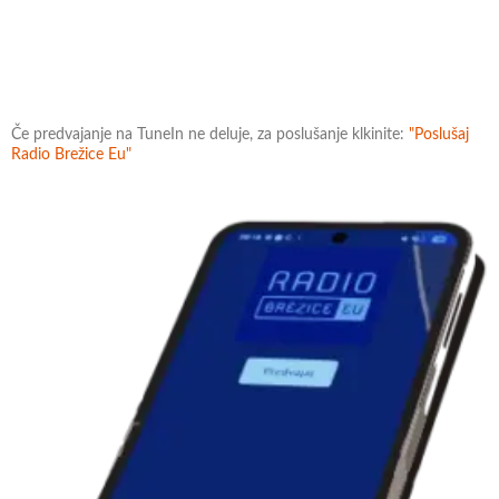
Če predvajanje na TuneIn ne deluje, za poslušanje klkinite:
"Poslušaj
Radio Brežice Eu"