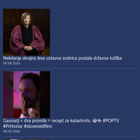
Nekdanja skrajno leva ustavna sodnica postala državna tožilka
08.08.2026
Gaunarji + dva promila = recept za katastrofo. 😂🍻 #POPTV
#PrHostar #slovenskifilmi
08.08.2026