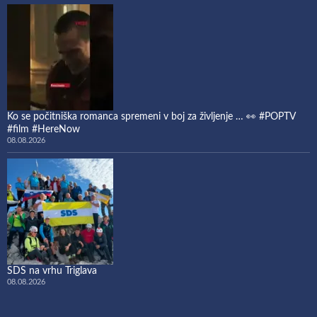
Ko se počitniška romanca spremeni v boj za življenje … 👀 #POPTV
#film #HereNow
08.08.2026
SDS na vrhu Triglava
08.08.2026