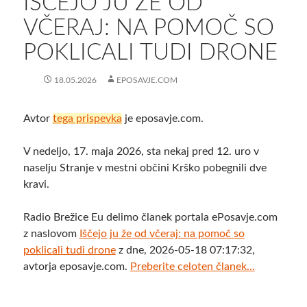
IŠČEJO JU ŽE OD
VČERAJ: NA POMOČ SO
POKLICALI TUDI DRONE
18.05.2026
EPOSAVJE.COM
Avtor
tega prispevka
je eposavje.com.
V nedeljo, 17. maja 2026, sta nekaj pred 12. uro v
naselju Stranje v mestni občini Krško pobegnili dve
kravi.
Radio Brežice Eu delimo članek portala ePosavje.com
z naslovom
Iščejo ju že od včeraj: na pomoč so
poklicali tudi drone
z dne, 2026-05-18 07:17:32,
avtorja eposavje.com.
Preberite celoten članek...