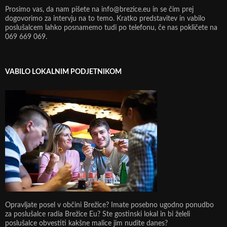
Prosimo vas, da nam pišete na info@brezice.eu in se čim prej
dogovorimo za intervju na to temo. Kratko predstavitev in vabilo
poslušalcem lahko posnamemo tudi po telefonu, če nas pokličete na
069 669 069.
VABILO LOKALNIM PODJETNIKOM
Opravljate posel v občini Brežice? Imate posebno ugodno ponudbo
za poslušalce radia Brežice Eu? Ste gostinski lokal in bi želeli
poslušalce obvestiti kakšne malice jim nudite danes?