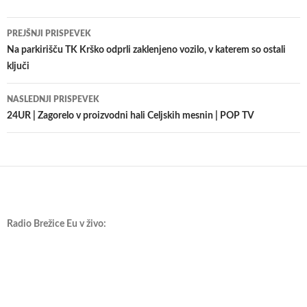
Krmarjenje
PREJŠNJI PRISPEVEK
po
Na parkirišču TK Krško odprli zaklenjeno vozilo, v katerem so ostali
ključi
prispevkih
NASLEDNJI PRISPEVEK
24UR | Zagorelo v proizvodni hali Celjskih mesnin | POP TV
Radio Brežice Eu v živo: