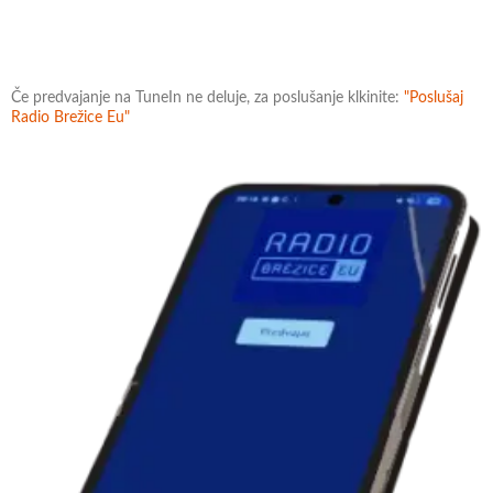
Če predvajanje na TuneIn ne deluje, za poslušanje klkinite:
"Poslušaj
Radio Brežice Eu"