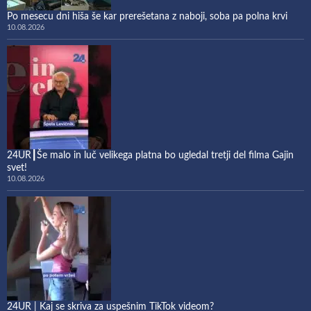
Po mesecu dni hiša še kar prerešetana z naboji, soba pa polna krvi
10.08.2026
24UR┃Še malo in luč velikega platna bo ugledal tretji del filma Gajin
svet!
10.08.2026
24UR | Kaj se skriva za uspešnim TikTok videom?