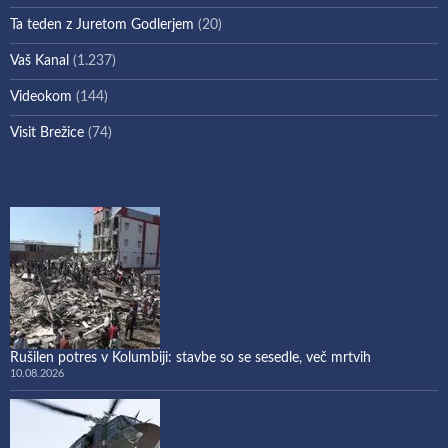
Ta teden z Juretom Godlerjem
(20)
Vaš Kanal
(1.237)
Videokom
(144)
Visit Brežice
(74)
Rušilen potres v Kolumbiji: stavbe so se sesedle, več mrtvih
10.08.2026