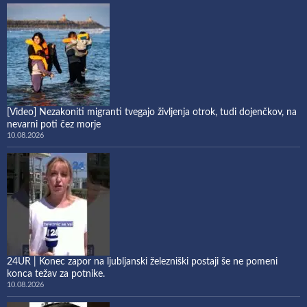
[Video] Nezakoniti migranti tvegajo življenja otrok, tudi dojenčkov, na
nevarni poti čez morje
10.08.2026
24UR | Konec zapor na ljubljanski železniški postaji še ne pomeni
konca težav za potnike.
10.08.2026