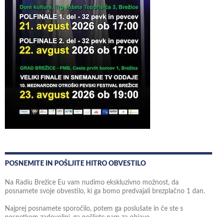
POSNEMITE IN POŠLJITE HITRO OBVESTILO
Na Radiu Brežice Eu vam nudimo ekskluzivno možnost, da
posnamete svoje obvestilo, ki ga bomo predvajali brezplačno 1 dan.
Najprej posnamete sporočilo, potem ga poslušate in če ste s