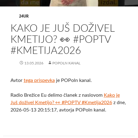
24UR
KAKO JE JUŠ DOŽIVEL
KMETIJO? 👀 #POPTV
#KMETIJA2026
13.05.2026
POPOLN KANAL
Avtor
tega prispevka
je POPoln kanal.
Radio Brežice Eu delimo članek z naslovom
Kako je
Juš doživel Kmetijo? 👀 #POPTV #Kmetija2026
z dne,
2026-05-13 20:15:17, avtorja POPoln kanal.