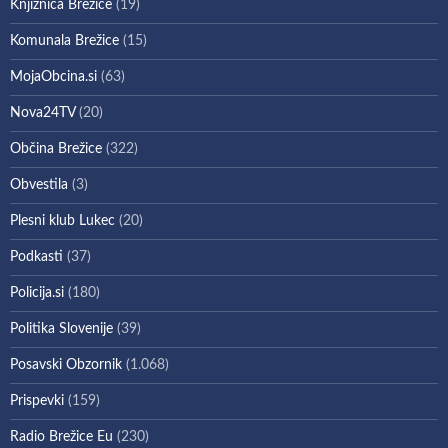
Knjižnica Brežice
(19)
Komunala Brežice
(15)
MojaObcina.si
(63)
Nova24TV
(20)
Občina Brežice
(322)
Obvestila
(3)
Plesni klub Lukec
(20)
Podkasti
(37)
Policija.si
(180)
Politika Slovenije
(39)
Posavski Obzornik
(1.068)
Prispevki
(159)
Radio Brežice Eu
(230)