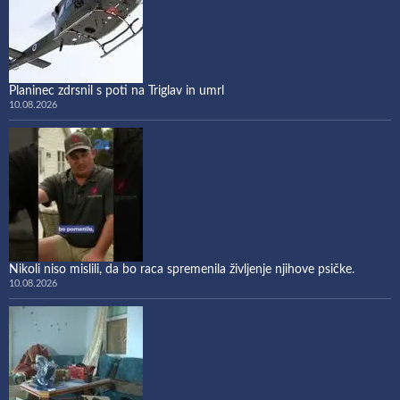
Planinec zdrsnil s poti na Triglav in umrl
10.08.2026
Nikoli niso mislili, da bo raca spremenila življenje njihove psičke.
10.08.2026