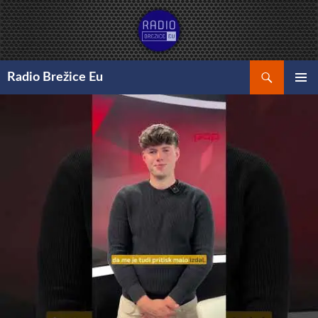
Preskoči
na
vsebino
Išči
Radio Brežice Eu
GLAVNI
MENI