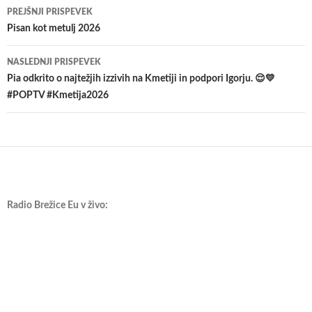
Krmarjenje
PREJŠNJI PRISPEVEK
po
Pisan kot metulj 2026
prispevkih
NASLEDNJI PRISPEVEK
Pia odkrito o najtežjih izzivih na Kmetiji in podpori Igorju. 😌💛
#POPTV #Kmetija2026
Radio Brežice Eu v živo: