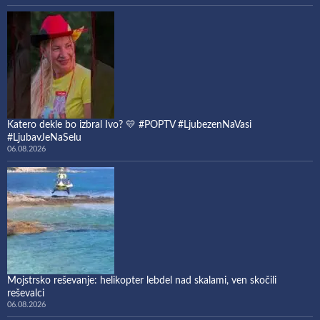
Katero dekle bo izbral Ivo? 💛 #POPTV #LjubezenNaVasi
#LjubavJeNaSelu
06.08.2026
Mojstrsko reševanje: helikopter lebdel nad skalami, ven skočili
reševalci
06.08.2026