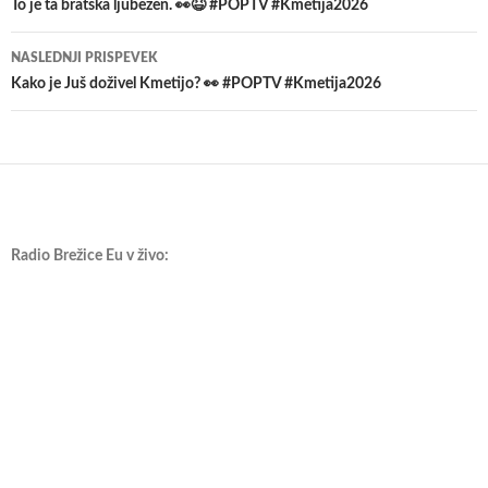
po
To je ta bratska ljubezen. 👀😆 #POPTV #Kmetija2026
prispevkih
NASLEDNJI PRISPEVEK
Kako je Juš doživel Kmetijo? 👀 #POPTV #Kmetija2026
Radio Brežice Eu v živo: