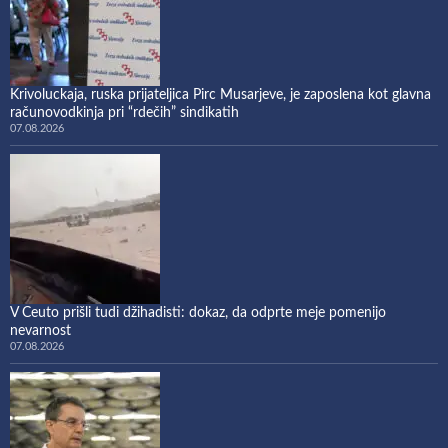
Krivoluckaja, ruska prijateljica Pirc Musarjeve, je zaposlena kot glavna
računovodkinja pri “rdečih” sindikatih
07.08.2026
V Ceuto prišli tudi džihadisti: dokaz, da odprte meje pomenijo
nevarnost
07.08.2026