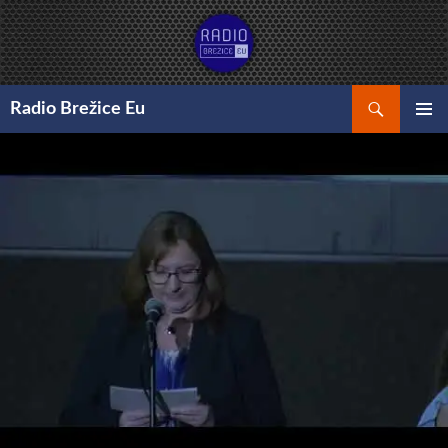
Preskoči
na
vsebino
Išči
Radio Brežice Eu
GLAVNI
MENI