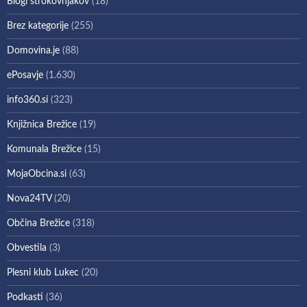
Blogi strokovnjakov
(18)
Brez kategorije
(255)
Domovina.je
(88)
ePosavje
(1.630)
info360.si
(323)
Knjižnica Brežice
(19)
Komunala Brežice
(15)
MojaObcina.si
(63)
Nova24TV
(20)
Občina Brežice
(318)
Obvestila
(3)
Plesni klub Lukec
(20)
Podkasti
(36)