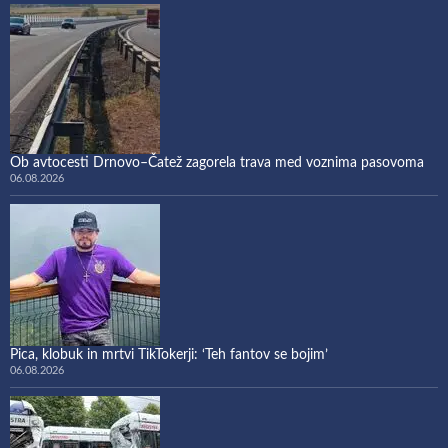
Ob avtocesti Drnovo–Čatež zagorela trava med voznima pasovoma
06.08.2026
Pica, klobuk in mrtvi TikTokerji: ‘Teh fantov se bojim’
06.08.2026