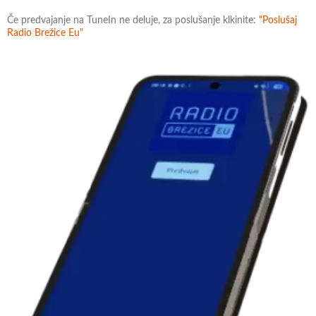
Če predvajanje na TuneIn ne deluje, za poslušanje klkinite:
"Poslušaj
Radio Brežice Eu"