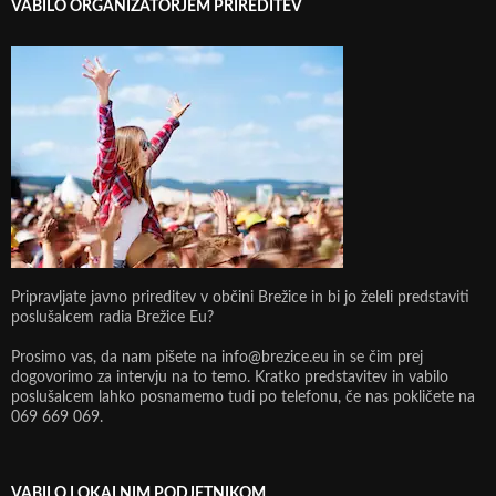
VABILO ORGANIZATORJEM PRIREDITEV
Pripravljate javno prireditev v občini Brežice in bi jo želeli predstaviti
poslušalcem radia Brežice Eu?
Prosimo vas, da nam pišete na info@brezice.eu in se čim prej
dogovorimo za intervju na to temo. Kratko predstavitev in vabilo
poslušalcem lahko posnamemo tudi po telefonu, če nas pokličete na
069 669 069.
VABILO LOKALNIM PODJETNIKOM