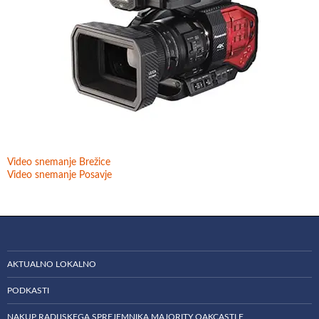
Video snemanje Brežice
Video snemanje Posavje
AKTUALNO LOKALNO
PODKASTI
NAKUP RADIJSKEGA SPREJEMNIKA MAJORITY OAKCASTLE