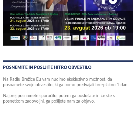
POSNEMITE IN POŠLJITE HITRO OBVESTILO
Na Radiu Brežice Eu vam nudimo ekskluzivno možnost, da
posnamete svoje obvestilo, ki ga bomo predvajali brezplačno 1 dan.
Najprej posnamete sporočilo, potem ga poslušate in če ste s
posnetkom zadovoljni, ga pošljete nam za objavo.