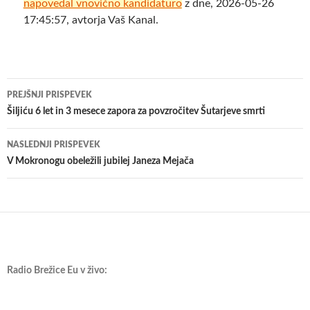
napovedal vnovično kandidaturo
z dne, 2026-05-26
17:45:57, avtorja Vaš Kanal.
Krmarjenje
PREJŠNJI PRISPEVEK
po
Šiljiću 6 let in 3 mesece zapora za povzročitev Šutarjeve smrti
prispevkih
NASLEDNJI PRISPEVEK
V Mokronogu obeležili jubilej Janeza Mejača
Radio Brežice Eu v živo: