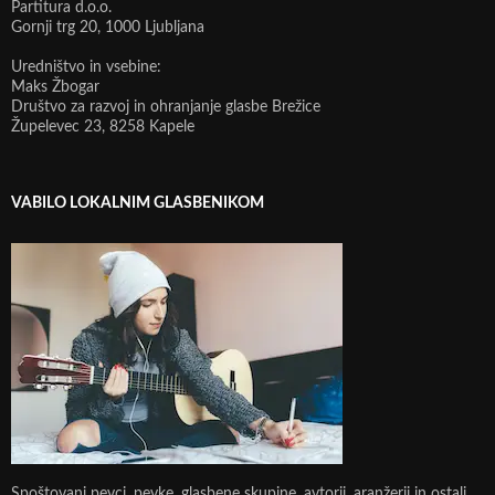
Partitura d.o.o.
Gornji trg 20, 1000 Ljubljana
Uredništvo in vsebine:
Maks Žbogar
Društvo za razvoj in ohranjanje glasbe Brežice
Župelevec 23, 8258 Kapele
VABILO LOKALNIM GLASBENIKOM
Spoštovani pevci, pevke, glasbene skupine, avtorji, aranžerji in ostali