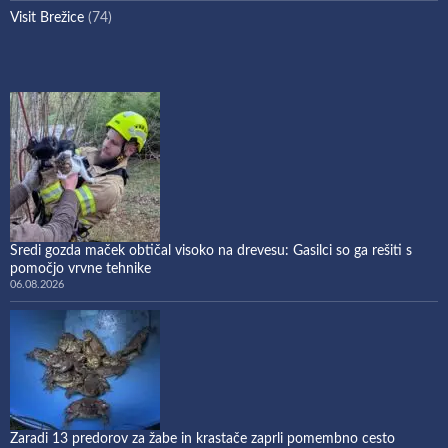
Visit Brežice
(74)
Sredi gozda maček obtičal visoko na drevesu: Gasilci so ga rešiti s
pomočjo vrvne tehnike
06.08.2026
Zaradi 13 predorov za žabe in krastače zaprli pomembno cesto