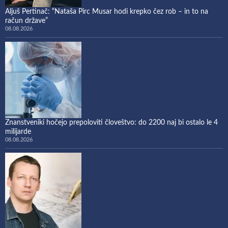
Aljuš Pertinač: “Nataša Pirc Musar hodi krepko čez rob – in to na
račun države”
08.08.2026
Znanstveniki hočejo prepoloviti človeštvo: do 2200 naj bi ostalo le 4
milijarde
08.08.2026