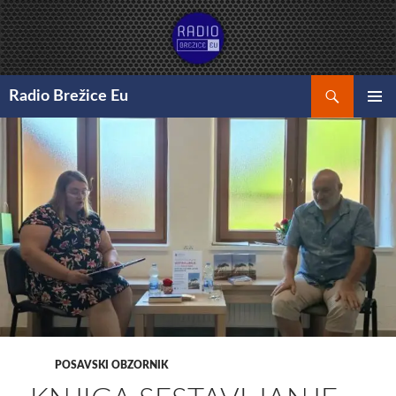
Preskoči
na
vsebino
Išči
Radio Brežice Eu
GLAVNI
MENI
POSAVSKI OBZORNIK