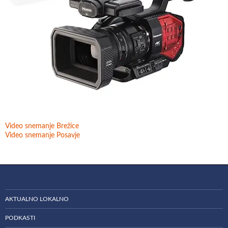
Video snemanje Brežice
Video snemanje Posavje
AKTUALNO LOKALNO
PODKASTI