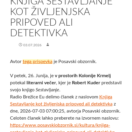
KNJIGA SESTAVLJANJE
KOT ŽIVLJENJSKA
PRIPOVED ALI
DETEKTIVKA
03.07.2026
Avtor
tega prispevka
je Posavski obzornik.
V petek, 26. Junija, je
v prostorih Kolonije Krmelj
potekal
literarni večer
, kjer je
Robert Kuder
predstavil
svojo knjigo
Sestavljanje
.
Radio Brežice Eu delimo članek z naslovom
Knjiga
Sestavljanje kot življenjska pripoved ali detektivka
z
dne, 2026-07-03 07:00:25, avtorja Posavski obzornik.
Celoten članek lahko preberete na izvornem naslovu:
https://www.posavskiobzornik.si/kultura/knjiga-