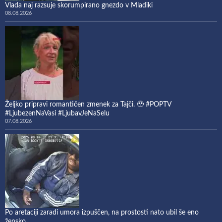
Vlada naj razsuje skorumpirano gnezdo v Mladiki
08.08.2026
Željko pripravi romantičen zmenek za Tajči. 🥹 #POPTV
#LjubezenNaVasi #LjubavJeNaSelu
07.08.2026
Po aretaciji zaradi umora izpuščen, na prostosti nato ubil še eno
žensko