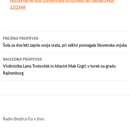
sestavljanje-kot-zivljenjska-pripoved-ali-detektivka-
110348
Krmarjenje
PREJŠNJI PRISPEVEK
po
Šola za dve leti zaprla svoja vrata, pri selitvi pomagala Slovenska vojska
prispevkih
NASLEDNJI PRISPEVEK
​Violinistka Lana Trotovšek in kitarist Mak Grgić v torek na gradu
Rajhenburg
Radio Brežice Eu v živo: