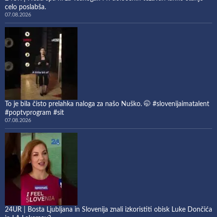
celo poslabša.
07.08.2026
To je bila čisto prelahka naloga za našo Nuško. 🤭 #slovenijaimatalent
#poptvprogram #sit
07.08.2026
24UR | Bosta Ljubljana in Slovenija znali izkoristiti obisk Luke Dončića