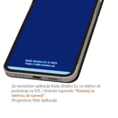
Za namestitev aplikacije Radio Brežice Eu na telefon ali
poslušanje na iOS / Android napravah:
"Poslušaj na
telefonu ali namesti"
(Progresivna Web Aplikacija)