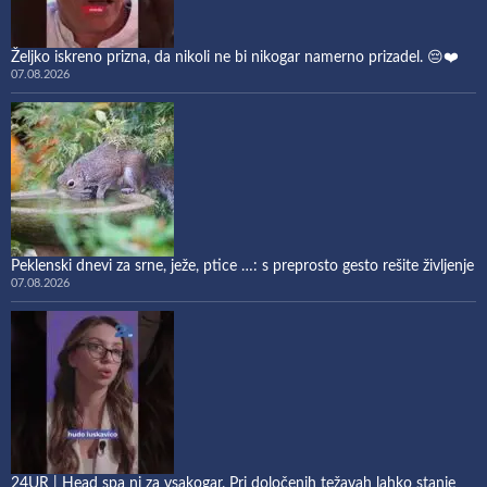
Željko iskreno prizna, da nikoli ne bi nikogar namerno prizadel. 😔❤️
07.08.2026
Peklenski dnevi za srne, ježe, ptice …: s preprosto gesto rešite življenje
07.08.2026
24UR | Head spa ni za vsakogar. Pri določenih težavah lahko stanje