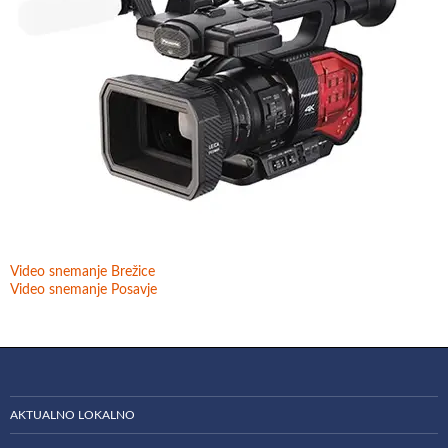
Video snemanje Brežice
Video snemanje Posavje
AKTUALNO LOKALNO