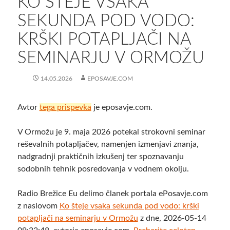
KO ŠTEJE VSAKA
SEKUNDA POD VODO:
KRŠKI POTAPLJAČI NA
SEMINARJU V ORMOŽU
14.05.2026
EPOSAVJE.COM
Avtor
tega prispevka
je eposavje.com.
V Ormožu je 9. maja 2026 potekal strokovni seminar
reševalnih potapljačev, namenjen izmenjavi znanja,
nadgradnji praktičnih izkušenj ter spoznavanju
sodobnih tehnik posredovanja v vodnem okolju.
Radio Brežice Eu delimo članek portala ePosavje.com
z naslovom
Ko šteje vsaka sekunda pod vodo: krški
potapljači na seminarju v Ormožu
z dne, 2026-05-14