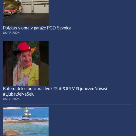
Poizkus vloma v garaže PGD Sevnica
06.08.2026
Katero dekle bo izbral Ivo? 💛 #POPTV #LjubezenNaVasi
#LjubavJeNaSelu
06.08.2026