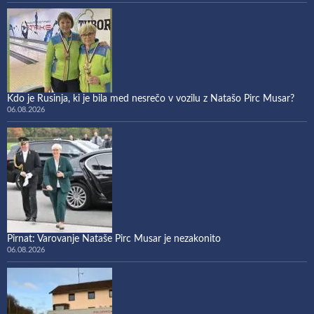
Kdo je Rusinja, ki je bila med nesrečo v vozilu z Natašo Pirc Musar?
06.08.2026
Pirnat: Varovanje Nataše Pirc Musar je nezakonito
06.08.2026