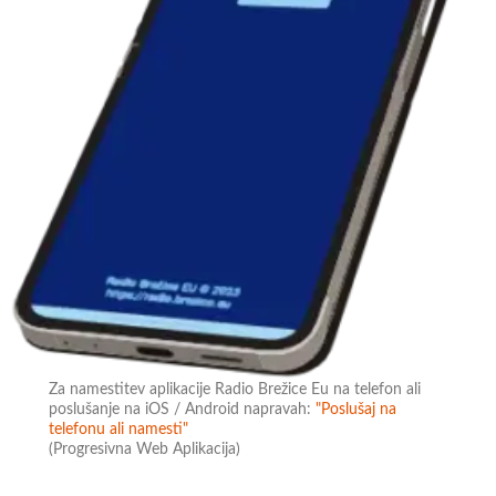
Za namestitev aplikacije Radio Brežice Eu na telefon ali
poslušanje na iOS / Android napravah:
"Poslušaj na
telefonu ali namesti"
(Progresivna Web Aplikacija)