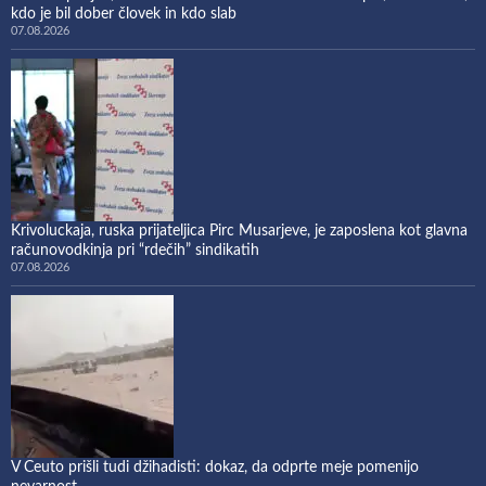
kdo je bil dober človek in kdo slab
07.08.2026
Krivoluckaja, ruska prijateljica Pirc Musarjeve, je zaposlena kot glavna
računovodkinja pri “rdečih” sindikatih
07.08.2026
V Ceuto prišli tudi džihadisti: dokaz, da odprte meje pomenijo