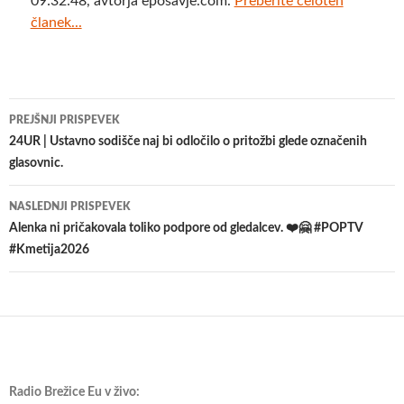
09:32:48, avtorja eposavje.com.
Preberite celoten
članek...
Krmarjenje
PREJŠNJI PRISPEVEK
po
24UR | Ustavno sodišče naj bi odločilo o pritožbi glede označenih
glasovnic.
prispevkih
NASLEDNJI PRISPEVEK
Alenka ni pričakovala toliko podpore od gledalcev. ❤️🤗 #POPTV
#Kmetija2026
Radio Brežice Eu v živo: