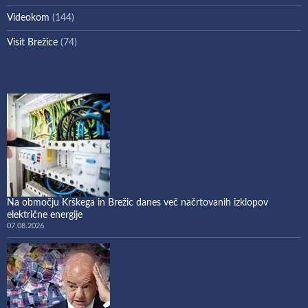
Videokom
(144)
Visit Brežice
(74)
Na območju Krškega in Brežic danes več načrtovanih izklopov
električne energije
07.08.2026