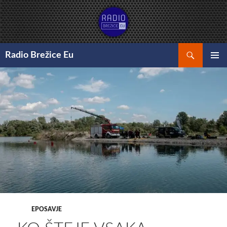
Preskoči
na
vsebino
Išči
Radio Brežice Eu
GLAVNI
MENI
EPOSAVJE