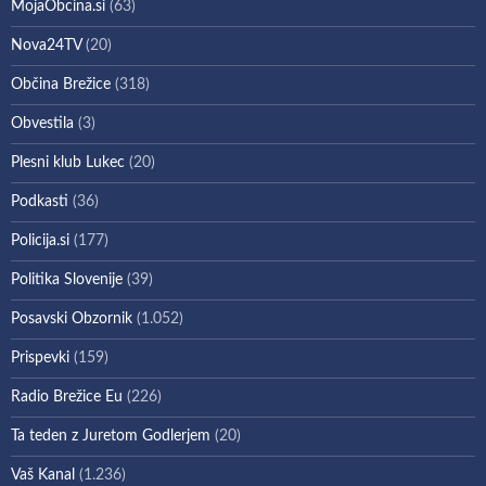
MojaObcina.si
(63)
Nova24TV
(20)
Občina Brežice
(318)
Obvestila
(3)
Plesni klub Lukec
(20)
Podkasti
(36)
Policija.si
(177)
Politika Slovenije
(39)
Posavski Obzornik
(1.052)
Prispevki
(159)
Radio Brežice Eu
(226)
Ta teden z Juretom Godlerjem
(20)
Vaš Kanal
(1.236)