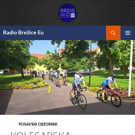
Preskoči
na
vsebino
Išči
Radio Brežice Eu
GLAVNI
MENI
POSAVSKI OBZORNIK