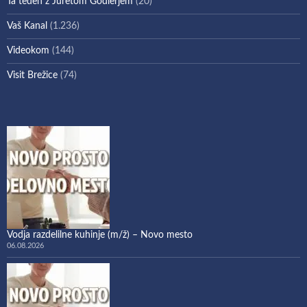
Ta teden z Juretom Godlerjem
(20)
Vaš Kanal
(1.236)
Videokom
(144)
Visit Brežice
(74)
Vodja razdelilne kuhinje (m/ž) – Novo mesto
06.08.2026