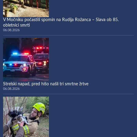
V Močniku počastili spomin na Rudija Rožanca – Slava ob 85.
obletnici smrti
06.08.2026
Strelski napad, pred hišo našli tri smrtne žrtve
06.08.2026