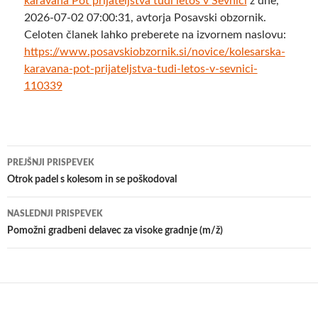
karavana Pot prijateljstva tudi letos v Sevnici
z dne,
2026-07-02 07:00:31, avtorja Posavski obzornik.
Celoten članek lahko preberete na izvornem naslovu:
https://www.posavskiobzornik.si/novice/kolesarska-
karavana-pot-prijateljstva-tudi-letos-v-sevnici-
110339
Krmarjenje
PREJŠNJI PRISPEVEK
po
Otrok padel s kolesom in se poškodoval
prispevkih
NASLEDNJI PRISPEVEK
Pomožni gradbeni delavec za visoke gradnje (m/ž)