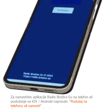
Za namestitev aplikacije Radio Brežice Eu na telefon ali
poslušanje na iOS / Android napravah:
"Poslušaj na
telefonu ali namesti"