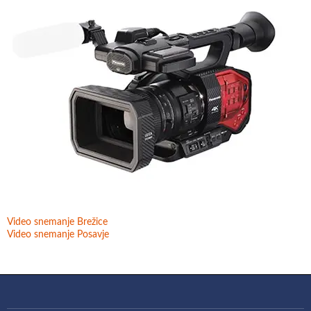
Video snemanje Brežice
Video snemanje Posavje