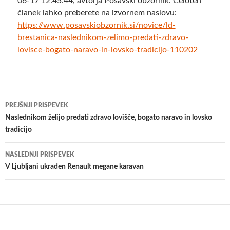
06-17 12:45:44, avtorja Posavski obzornik. Celoten
članek lahko preberete na izvornem naslovu:
https://www.posavskiobzornik.si/novice/ld-
brestanica-naslednikom-zelimo-predati-zdravo-
lovisce-bogato-naravo-in-lovsko-tradicijo-110202
Krmarjenje
PREJŠNJI PRISPEVEK
po
Naslednikom želijo predati zdravo lovišče, bogato naravo in lovsko
tradicijo
prispevkih
NASLEDNJI PRISPEVEK
V Ljubljani ukraden Renault megane karavan