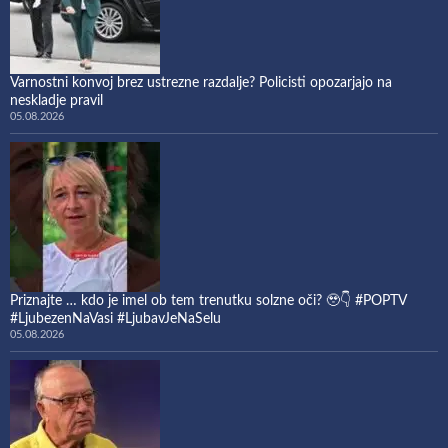
Varnostni konvoj brez ustrezne razdalje? Policisti opozarjajo na
neskladje pravil
05.08.2026
Priznajte … kdo je imel ob tem trenutku solzne oči? 🥹👇 #POPTV
#LjubezenNaVasi #LjubavJeNaSelu
05.08.2026