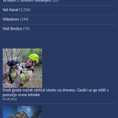
Ta teden z Juretom Godlerjem
(20)
Vaš Kanal
(1.236)
Videokom
(144)
Visit Brežice
(74)
Sredi gozda maček obtičal visoko na drevesu: Gasilci so ga rešiti s
pomočjo vrvne tehnike
06.08.2026