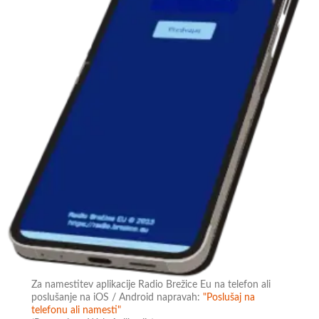
Za namestitev aplikacije Radio Brežice Eu na telefon ali
poslušanje na iOS / Android napravah:
"Poslušaj na
telefonu ali namesti"