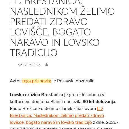
LD BRESTANICA:
NASLEDNIKOM ŽELIMO
PREDATI ZDRAVO
LOVIŠČE, BOGATO
NARAVO IN LOVSKO
TRADICIJO
17.06.2026
Avtor
tega prispevka
je Posavski obzornik.
Lovska družina Brestanica
je preteklo soboto v
kulturnem domu na Blanci obeležila
80 let delovanja.
Radio Brežice Eu delimo članek z naslovom
LD
Brestanica: Naslednikom želimo predati zdravo
lovišče, bogato naravo in lovsko tradicijo
z dne, 2026-