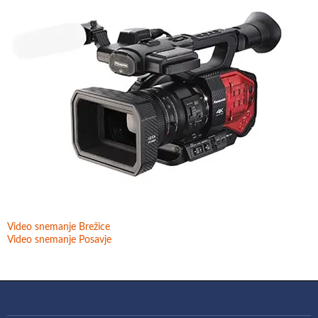
Video snemanje Brežice
Video snemanje Posavje