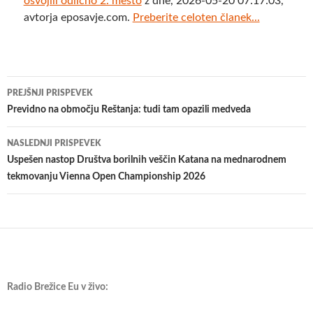
osvojili odlično 2. mesto
z dne, 2026-05-20 07:17:03,
avtorja eposavje.com.
Preberite celoten članek...
Krmarjenje
PREJŠNJI PRISPEVEK
po
Previdno na območju Reštanja: tudi tam opazili medveda
prispevkih
NASLEDNJI PRISPEVEK
Uspešen nastop Društva borilnih veščin Katana na mednarodnem
tekmovanju Vienna Open Championship 2026
Radio Brežice Eu v živo: