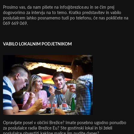
Prosimo vas, da nam pišete na info@brezice.eu in se čim prej
dogovorimo za intervju na to temo. Kratko predstavitev in vabilo
poslušalcem lahko posnamemo tudi po telefonu, če nas pokličete na
069 669 069.
VABILO LOKALNIM PODJETNIKOM
Opravljate posel v občini Brežice? Imate posebno ugodno ponudbo
za poslušalce radia Brežice Eu? Ste gostinski lokal in bi želeli
poslušalce obvestiti kakšne malice jim nudite danes?