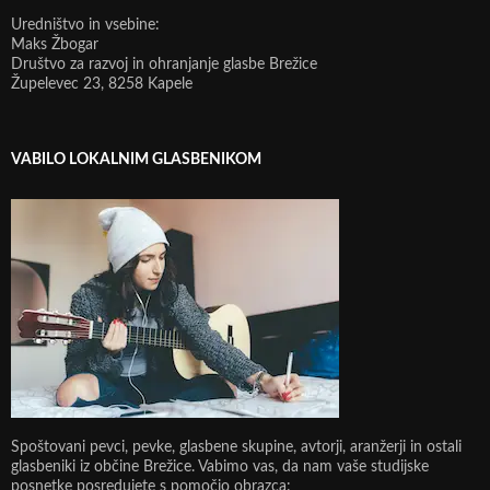
Uredništvo in vsebine:
Maks Žbogar
Društvo za razvoj in ohranjanje glasbe Brežice
Župelevec 23, 8258 Kapele
VABILO LOKALNIM GLASBENIKOM
Spoštovani pevci, pevke, glasbene skupine, avtorji, aranžerji in ostali
glasbeniki iz občine Brežice. Vabimo vas, da nam vaše studijske
posnetke posredujete s pomočjo obrazca: