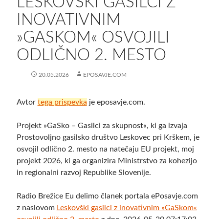
LESKOVŠKI GASILCI Z
INOVATIVNIM
»GASKOM« OSVOJILI
ODLIČNO 2. MESTO
20.05.2026
EPOSAVJE.COM
Avtor
tega prispevka
je eposavje.com.
Projekt »GaSko – Gasilci za skupnost«, ki ga izvaja
Prostovoljno gasilsko društvo Leskovec pri Krškem, je
osvojil odlično 2. mesto na natečaju EU projekt, moj
projekt 2026, ki ga organizira Ministrstvo za kohezijo
in regionalni razvoj Republike Slovenije.
Radio Brežice Eu delimo članek portala ePosavje.com
z naslovom
Leskovški gasilci z inovativnim »GaSkom«