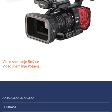
Video snemanje Brežice
Video snemanje Posavje
AKTUALNO LOKALNO
PODKASTI