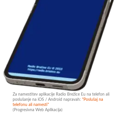
Za namestitev aplikacije Radio Brežice Eu na telefon ali
poslušanje na iOS / Android napravah:
"Poslušaj na
telefonu ali namesti"
(Progresivna Web Aplikacija)