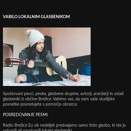
VABILO LOKALNIM GLASBENIKOM
Spoštovani pevci, pevke, glasbene skupine, avtorji, aranžerji in ostali
glasbeniki iz občine Brežice. Vabimo vas, da nam vaše studijske
posnetke posredujete s pomočjo obrazca:
POSREDOVANJE PESMI
Radio Brežice Eu ob nedeljah predvajamo samo tisto glasbo, ki ste jo
ustvarili ali soustvarili lokalni glasbeniki.