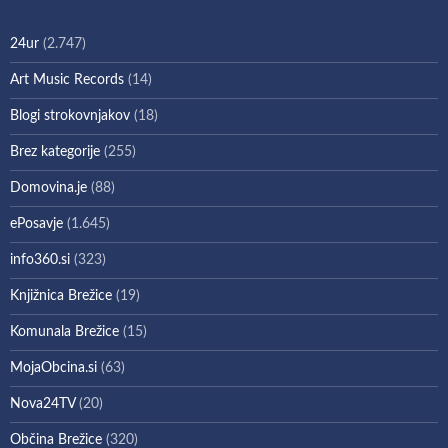
24ur
(2.747)
Art Music Records
(14)
Blogi strokovnjakov
(18)
Brez kategorije
(255)
Domovina.je
(88)
ePosavje
(1.645)
info360.si
(323)
Knjižnica Brežice
(19)
Komunala Brežice
(15)
MojaObcina.si
(63)
Nova24TV
(20)
Občina Brežice
(320)