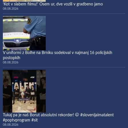
‘Kot v slabem filmu!’ Osem ur, dve vozili v gradbeno jamo
08.08.2026
V uniformi z Bolhe na Brniku sodeloval v najmanj 16 policijskih
postopkih
08.08.2026
Tukaj pa je naš Borut absolutni rekorder! 🤭 #slovenijaimatalent
#poptvprogram #sit
08.08.2026