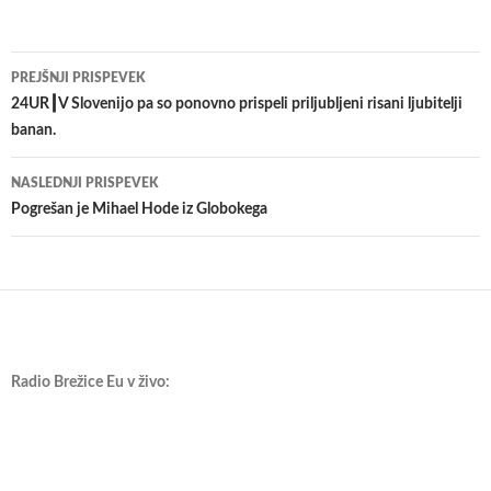
Krmarjenje
PREJŠNJI PRISPEVEK
po
24UR┃V Slovenijo pa so ponovno prispeli priljubljeni risani ljubitelji
banan.
prispevkih
NASLEDNJI PRISPEVEK
Pogrešan je Mihael Hode iz Globokega
Radio Brežice Eu v živo: