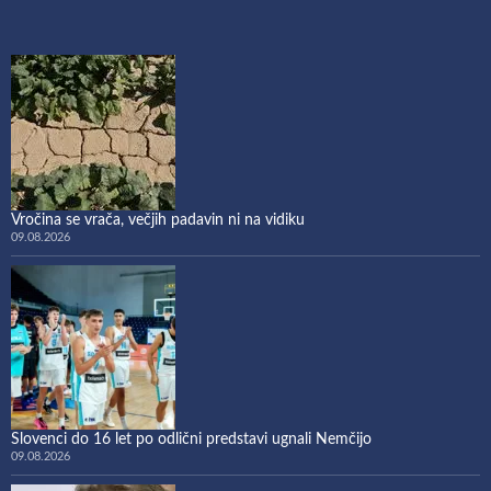
Vročina se vrača, večjih padavin ni na vidiku
09.08.2026
Slovenci do 16 let po odlični predstavi ugnali Nemčijo
09.08.2026