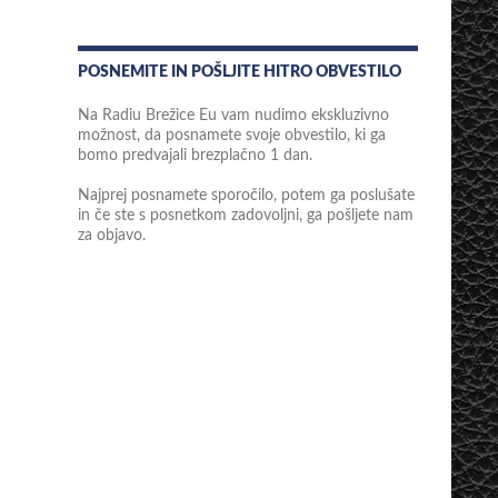
POSNEMITE IN POŠLJITE HITRO OBVESTILO
Na Radiu Brežice Eu vam nudimo ekskluzivno
možnost, da posnamete svoje obvestilo, ki ga
bomo predvajali brezplačno 1 dan.
Najprej posnamete sporočilo, potem ga poslušate
in če ste s posnetkom zadovoljni, ga pošljete nam
za objavo.