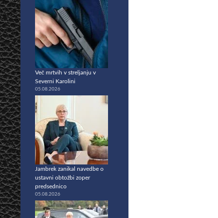
Več mrtvih v streljanju v
Severni Karolini
05.08.2026
Jambrek zanikal navedbe o
ustavni obtožbi zoper
predsednico
05.08.2026