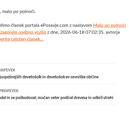
j, malo po polnoči.
elimo članek portala ePosavje.com z naslovom
Malo po polnoči
zagorelo osebno vozilo
z dne, 2026-06-18 07:02:35, avtorja
erite celoten članek...
jenje
RISPEVEK
uspešnejših devetošolk in devetošolcev sevniške občine
evkih
 PRISPEVEK
del in se poškodoval; močan veter podiral drevesa in odkril strehi