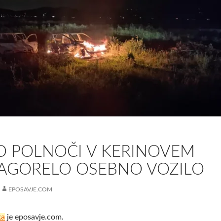
O POLNOČI V KERINOVEM
AGORELO OSEBNO VOZILO
EPOSAVJE.COM
ka
je eposavje.com.