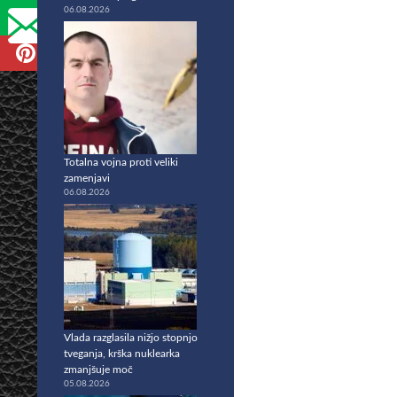
06.08.2026
Totalna vojna proti veliki
zamenjavi
06.08.2026
Vlada razglasila nižjo stopnjo
tveganja, krška nuklearka
zmanjšuje moč
05.08.2026