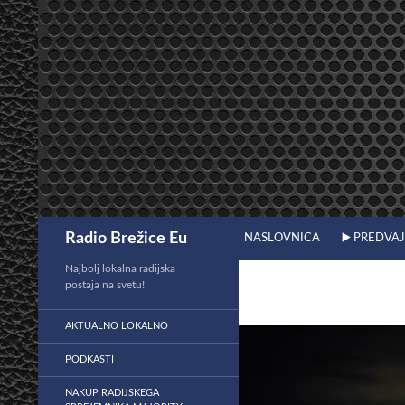
Preskoči
na
vsebino
Išči
Radio Brežice Eu
NASLOVNICA
▶️ PREDVA
Najbolj lokalna radijska
postaja na svetu!
AKTUALNO LOKALNO
PODKASTI
NAKUP RADIJSKEGA