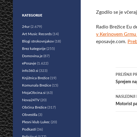
Zgodilo se je včera
KATEGORIJE
Radio Brežice Eu d
24ur
(2.679)
v Kerinovem Grmu 
Art Music Records
(14)
eposavje.com.
Preb
Blogi strokovnjakov
(18)
Brez kategorije
(255)
Domovina.je
(87)
ePosavje
(1.622)
Krmar
info360.si
(323)
PREJŠNJI P
Knjižnica Brežice
(19)
po
Sprejem naj
Komunala Brežice
(15)
prisp
MojaObcina.si
(63)
NASLEDNJI
Nova24TV
(20)
Motorist pa
Občina Brežice
(317)
Obvestila
(3)
Plesni klub Lukec
(20)
Podkasti
(36)
Policija.si
(177)