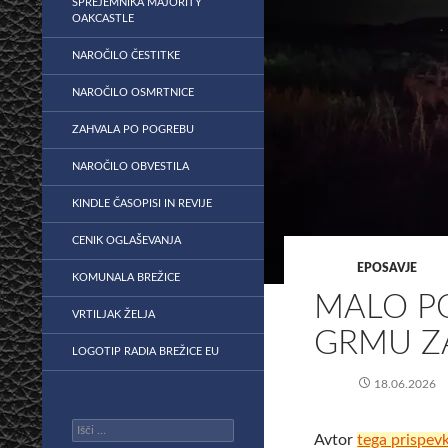
SPREJEMNIKA MAJORITY
OAKCASTLE
NAROČILO ČESTITKE
NAROČILO OSMRTNICE
ZAHVALA PO POGREBU
NAROČILO OBVESTILA
KINDLE ČASOPISI IN REVIJE
CENIK OGLAŠEVANJA
EPOSAVJE
KOMUNALA BREŽICE
MALO P
VRTILJAK ŽELJA
GRMU Z
LOGOTIP RADIA BREŽICE EU
18.06.2026
Išči:
Avtor
tega prispev