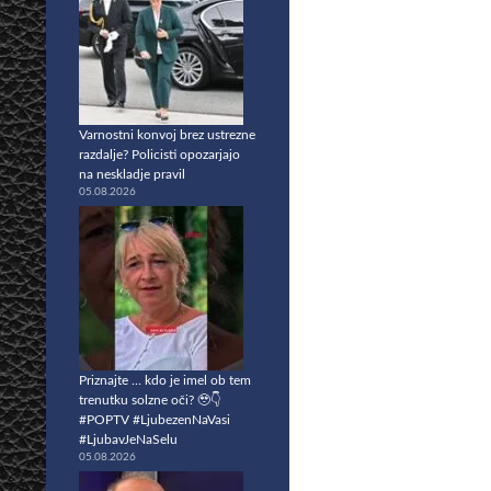
Varnostni konvoj brez ustrezne
razdalje? Policisti opozarjajo
na neskladje pravil
05.08.2026
Priznajte … kdo je imel ob tem
trenutku solzne oči? 🥹👇
#POPTV #LjubezenNaVasi
#LjubavJeNaSelu
05.08.2026