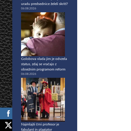
uradu predsednice želeli skriti?
06.08.2026
Golobova vlada jim je odvzela
status, zdaj se vračajo z
obsežnim programom reform
06.08.2026
Najmlajši črni profesor je
fabulant in plagiator