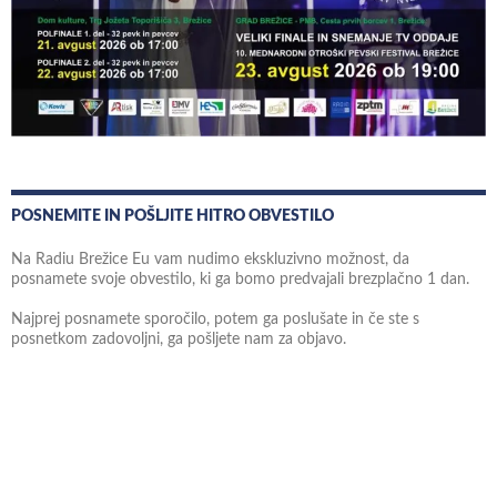
POSNEMITE IN POŠLJITE HITRO OBVESTILO
Na Radiu Brežice Eu vam nudimo ekskluzivno možnost, da
posnamete svoje obvestilo, ki ga bomo predvajali brezplačno 1 dan.
Najprej posnamete sporočilo, potem ga poslušate in če ste s
posnetkom zadovoljni, ga pošljete nam za objavo.