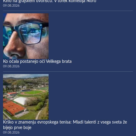
Kino na grajskem dvorišču: V torek komedija Noro
09.08.2026
Ko očala postanejo oči Velikega brata
09.08.2026
Krško v znamenju evropskega tenisa: Mladi talenti z vsega sveta že
bijejo prve boje
09.08.2026