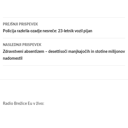
Krmarjenje
PREJŠNJI PRISPEVEK
po
Policija razkrila ozadje nesreče: 23-letnik vozil pijan
prispevkih
NASLEDNJI PRISPEVEK
​Zdravstveni absentizem – desettisoči manjkajočih in stotine milijonov
nadomestil
Radio Brežice Eu v živo: