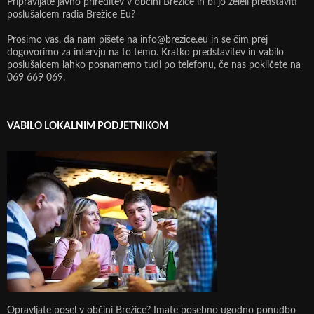
Pripravljate javno prireditev v občini Brežice in bi jo želeli predstaviti
poslušalcem radia Brežice Eu?
Prosimo vas, da nam pišete na info@brezice.eu in se čim prej
dogovorimo za intervju na to temo. Kratko predstavitev in vabilo
poslušalcem lahko posnamemo tudi po telefonu, če nas pokličete na
069 669 069.
VABILO LOKALNIM PODJETNIKOM
Opravljate posel v občini Brežice? Imate posebno ugodno ponudbo