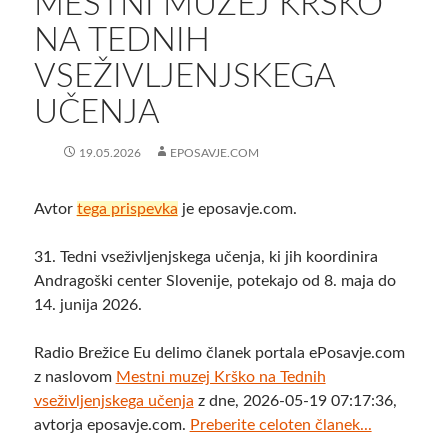
MESTNI MUZEJ KRŠKO
NA TEDNIH
VSEŽIVLJENJSKEGA
UČENJA
19.05.2026
EPOSAVJE.COM
Avtor
tega prispevka
je eposavje.com.
31. Tedni vseživljenjskega učenja, ki jih koordinira
Andragoški center Slovenije, potekajo od 8. maja do
14. junija 2026.
Radio Brežice Eu delimo članek portala ePosavje.com
z naslovom
Mestni muzej Krško na Tednih
vseživljenjskega učenja
z dne, 2026-05-19 07:17:36,
avtorja eposavje.com.
Preberite celoten članek...