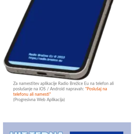
Za namestitev aplikacije Radio Brežice Eu na telefon ali
poslušanje na iOS / Android napravah:
"Poslušaj na
telefonu ali namesti"
(Progresivna Web Aplikacija)