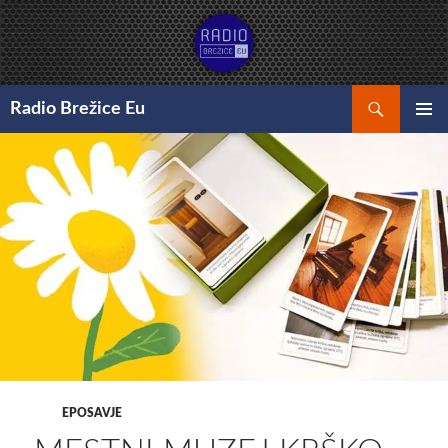
Preskoči
na
vsebino
Išči
Radio Brežice Eu
GLAVNI
MENI
EPOSAVJE