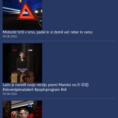
Motorist trčil v srno, padel in si zlomil več reber in ramo
09.08.2026
Lado je naredil svojo verzijo pesmi Mambo no.5! 🤭🤯
#slovenijaimatalent #poptvprogram #sit
09.08.2026