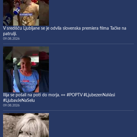
V središču Ljubljane se je odvila slovenska premiera filma Tačke na
patrulji.
09.08.2026
Ilija se pošali na poti do morja. 👀 #POPTV #LjubezenNaVasi
#LjubavJeNaSelu
09.08.2026