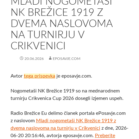
MLADI NOGOMETAŠI
NK BREŽICE 1919 Z
DVEMA NASLOVOMA
NA TURNIRJU V
CRIKVENICI
20.06.2026
EPOSAVJE.COM
Avtor
tega prispevka
je eposavje.com.
Nogometaši NK Brežice 1919 so na mednarodnem
turnirju Crikvenica Cup 2026 dosegli izjemen uspeh.
Radio Brežice Eu delimo članek portala ePosavje.com
z naslovom
Mladi nogometaši NK Brežice 1919 z
dvema naslovoma na turnirju v Crikvenici
z dne, 2026-
06-20 20:16:46, avtorja eposavje.com.
Preberite