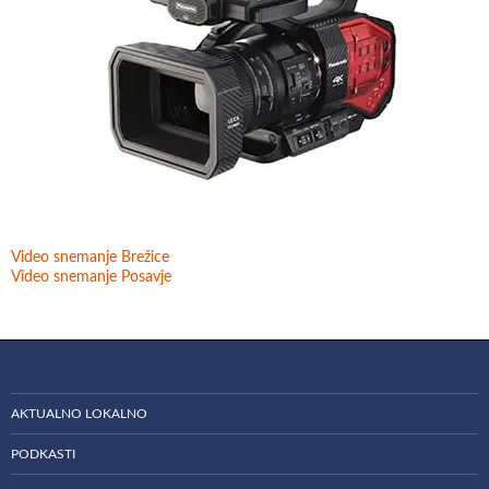
Video snemanje Brežice
Video snemanje Posavje
AKTUALNO LOKALNO
PODKASTI