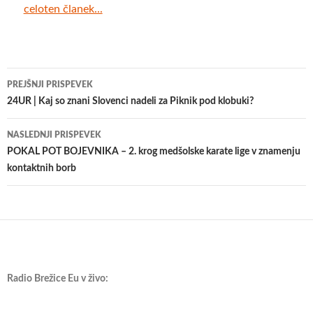
celoten članek...
Krmarjenje
PREJŠNJI PRISPEVEK
po
24UR | Kaj so znani Slovenci nadeli za Piknik pod klobuki?
prispevkih
NASLEDNJI PRISPEVEK
POKAL POT BOJEVNIKA – 2. krog medšolske karate lige v znamenju
kontaktnih borb
Radio Brežice Eu v živo: