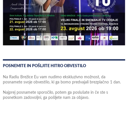
POSNEMITE IN POŠLJITE HITRO OBVESTILO
Na Radiu Brežice Eu vam nudimo ekskluzivno možnost, da
posnamete svoje obvestilo, ki ga bomo predvajali brezplačno 1 dan.
Najprej posnamete sporočilo, potem ga poslušate in če ste s
posnetkom zadovoljni, ga pošljete nam za objavo.