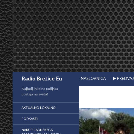
Preskoči
na
vsebino
Išči
Radio Brežice Eu
NASLOVNICA
▶️ PREDVA
Najbolj lokalna radijska
postaja na svetu!
AKTUALNO LOKALNO
PODKASTI
NAKUP RADIJSKEGA