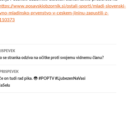
https://www.posavskiobzornik.si/ostali-sporti/mladi-slovenski-
vno-mladinsko-prvenstvo-v-ceskem-jininu-zapustili-z-
-110373
jenje
RISPEVEK
 se stranka odziva na očitke proti svojemu vidnemu članu?
evkih
 PRISPEVEK
 če on tudi rad pika. 😳 #POPTV #LjubezenNaVasi
aSelu