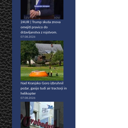
24UR | Trump skuša znova
omejiti pravico do
državljanstva z rojstvom.
07.08.2026
Nad Kranjsko Goro izbruhnil
požar, gasijo tudi air tractorji in
helikopter
07.08.2026