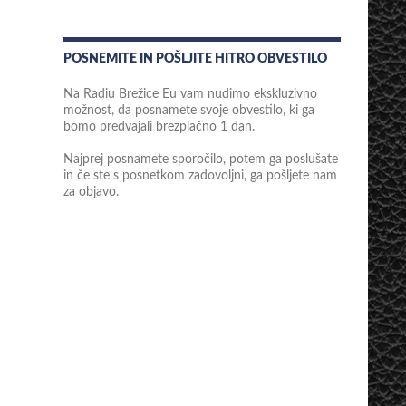
POSNEMITE IN POŠLJITE HITRO OBVESTILO
Na Radiu Brežice Eu vam nudimo ekskluzivno
možnost, da posnamete svoje obvestilo, ki ga
bomo predvajali brezplačno 1 dan.
Najprej posnamete sporočilo, potem ga poslušate
in če ste s posnetkom zadovoljni, ga pošljete nam
za objavo.