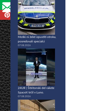
Moški ni želel izpustiti otroka,
posredovali specialci
07.08.2026
24UR | Štiritonski del rakete
SpaceX trčil v Luno.
07.08.2026