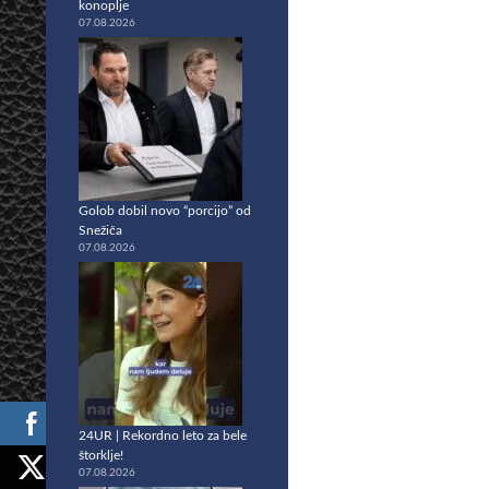
konoplje
07.08.2026
Golob dobil novo “porcijo” od
Snežiča
07.08.2026
24UR | Rekordno leto za bele
štorklje!
07.08.2026