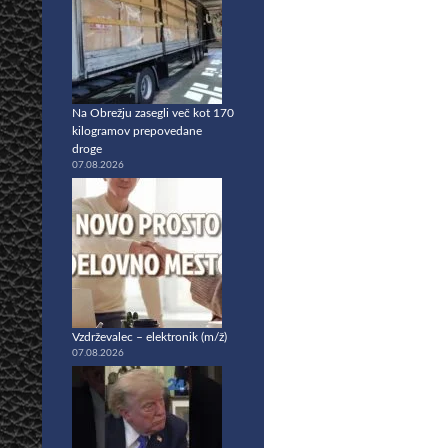
Na Obrežju zasegli več kot 170
kilogramov prepovedane
droge
07.08.2026
Vzdrževalec – elektronik (m/ž)
07.08.2026