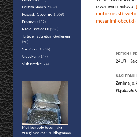
izvornem naslovu:
Politika Slovenije
(39)
motokrosisti-sveto
Posavski Obzornik
(1.059)
mesanimi-obcutki
Prispevki
(159)
Radio Brežice Eu
(228)
Ta teden z Juretom Godlerjem
(20)
Vaš Kanal
(1.236)
Krmar
PREJŠNJI P
Videokom
(144)
po
24UR | Kako
Visit Brežice
(74)
prisp
NASLEDNJI
Zanima jo,
#LjubavJeN
Med kontrolo tovornjaka
zasegli več kot 170 kilogramov