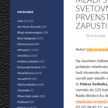
MLADI S
SVETOV
KATEGORIJE
PRVENST
24ur
(2.723)
ZAPUSTI
Art Music Records
(14)
Blogi strokovnjakov
(18)
07.07.2026
Brez kategorije
(255)
Domovina.je
(88)
Avtor
tega prispev
ePosavje
(1.633)
info360.si
(323)
Na slovitem češkem
Knjižnica Brežice
(19)
potekalo mladinsko
Komunala Brežice
(15)
tudi slovenska mla
MojaObcina.si
(63)
uvrstil pet mladih
Nova24TV
(20)
in
Maksa Sedlaška
Občina Brežice
(320)
razredu do 125 ku
Obvestila
(3)
Radio Brežice Eu d
Plesni klub Lukec
(20)
mladinsko prvenstv
Podkasti
(36)
07-07 08:45:13, av
Policija.si
(177)