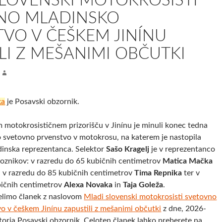
LOVENSKI MOTOKROSISTI
NO MLADINSKO
VO V ČEŠKEM JINÍNU
LI Z MEŠANIMI OBČUTKI
ka
je Posavski obzornik.
 motokrosističnem prizorišču v Jinínu je minuli konec tedna
 svetovno prvenstvo v motokrosu, na katerem je nastopila
dinska reprezentanca. Selektor
Sašo Kragelj
je v reprezentanco
 voznikov: v razredu do 65 kubičnih centimetrov
Matica Mačka
, v razredu do 85 kubičnih centimetrov
Tima Repnika
ter v
bičnih centimetrov
Alexa Novaka
in
Taja Goleža
.
elimo članek z naslovom
Mladi slovenski motokrosisti svetovno
o v češkem Jinínu zapustili z mešanimi občutki
z dne, 2026-
torja Posavski obzornik. Celoten članek lahko preberete na