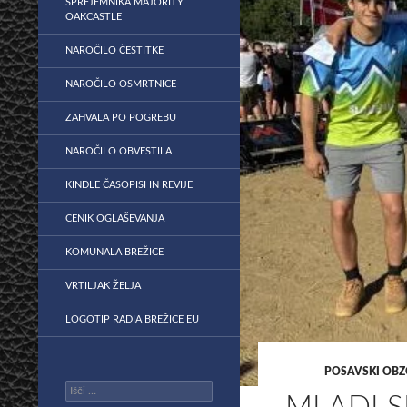
SPREJEMNIKA MAJORITY
OAKCASTLE
NAROČILO ČESTITKE
NAROČILO OSMRTNICE
ZAHVALA PO POGREBU
NAROČILO OBVESTILA
KINDLE ČASOPISI IN REVIJE
CENIK OGLAŠEVANJA
KOMUNALA BREŽICE
VRTILJAK ŽELJA
LOGOTIP RADIA BREŽICE EU
POSAVSKI OBZ
Išči: