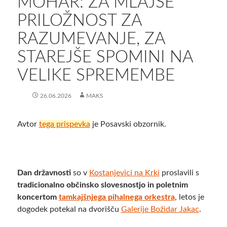
​MOHAR: ZA MLAJŠE
PRILOŽNOST ZA
RAZUMEVANJE, ZA
STAREJŠE SPOMINI NA
VELIKE SPREMEMBE
26.06.2026
MAKS
Avtor
tega prispevka
je Posavski obzornik.
Dan državnosti
so v
Kostanjevici na Krki
proslavili s
tradicionalno občinsko slovesnostjo in poletnim
koncertom
tamkajšnjega pihalnega orkestra
, letos je
dogodek potekal na dvorišču
Galerije Božidar Jakac
.