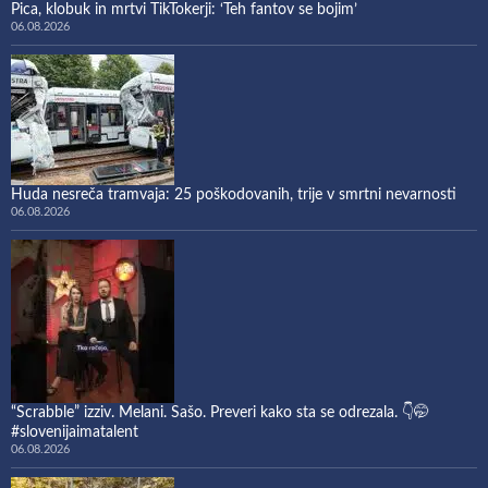
Pica, klobuk in mrtvi TikTokerji: ‘Teh fantov se bojim’
06.08.2026
Huda nesreča tramvaja: 25 poškodovanih, trije v smrtni nevarnosti
06.08.2026
“Scrabble” izziv. Melani. Sašo. Preveri kako sta se odrezala. 👇🤭
#slovenijaimatalent
06.08.2026