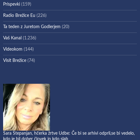
Prispevki
(159)
Radio Brežice Eu
(226)
Ta teden z Juretom Godlerjem
(20)
Vaš Kanal
(1.236)
Videokom
(144)
Visit Brežice
(74)
Sara Stepanjan, hčerka žrtve Udbe: Če bi se arhivi odprli,se bi vedelo,
kdo je bil dober človek in kdo slab