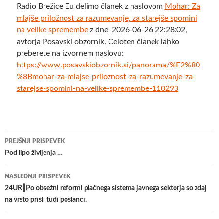
Radio Brežice Eu delimo članek z naslovom
​Mohar: Za
mlajše priložnost za razumevanje, za starejše spomini
na velike spremembe
z dne, 2026-06-26 22:28:02,
avtorja Posavski obzornik. Celoten članek lahko
preberete na izvornem naslovu:
https://www.posavskiobzornik.si/panorama/%E2%80
%8Bmohar-za-mlajse-priloznost-za-razumevanje-za-
starejse-spomini-na-velike-spremembe-110293
Krmarjenje
PREJŠNJI PRISPEVEK
po
Pod lipo življenja …
prispevkih
NASLEDNJI PRISPEVEK
24UR┃Po obsežni reformi plačnega sistema javnega sektorja so zdaj
na vrsto prišli tudi poslanci.