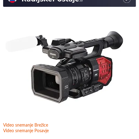
Video snemanje Brežice
Video snemanje Posavje