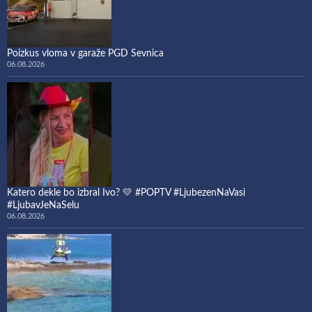
Poizkus vloma v garaže PGD Sevnica
06.08.2026
Katero dekle bo izbral Ivo? 💛 #POPTV #LjubezenNaVasi
#LjubavJeNaSelu
06.08.2026