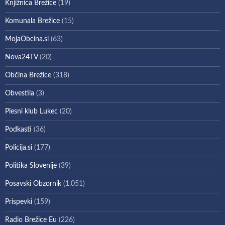
Knjižnica Brežice
(19)
Komunala Brežice
(15)
MojaObcina.si
(63)
Nova24TV
(20)
Občina Brežice
(318)
Obvestila
(3)
Plesni klub Lukec
(20)
Podkasti
(36)
Policija.si
(177)
Politika Slovenije
(39)
Posavski Obzornik
(1.051)
Prispevki
(159)
Radio Brežice Eu
(226)