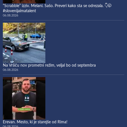
“Scrabble” izziv. Melani. Sašo. Preveri kako sta se odrezala. 👇🤭
#slovenijaimatalent
06.08.2026
Na Vršiču nov prometni režim, veljal bo od septembra
06.08.2026
Erevan. Mesto, ki je starejše od Rima!
06.08.2026