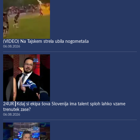
(VIDEO) Na Tajskem strela ubila nogometaša
06.08.2026
24UR┃Kdaj si ekipa šova Slovenija ima talent sploh lahko vzame
trenutek zase?
06.08.2026