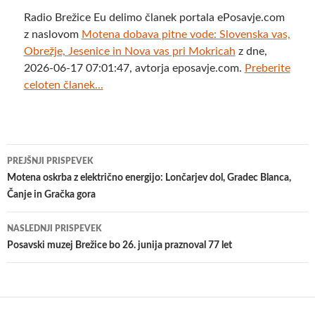
Radio Brežice Eu delimo članek portala ePosavje.com
z naslovom
Motena dobava pitne vode: Slovenska vas,
Obrežje, Jesenice in Nova vas pri Mokricah
z dne,
2026-06-17 07:01:47, avtorja eposavje.com.
Preberite
celoten članek...
Krmarjenje
PREJŠNJI PRISPEVEK
po
Motena oskrba z električno energijo: Lončarjev dol, Gradec Blanca,
Čanje in Gračka gora
prispevkih
NASLEDNJI PRISPEVEK
Posavski muzej Brežice bo 26. junija praznoval 77 let