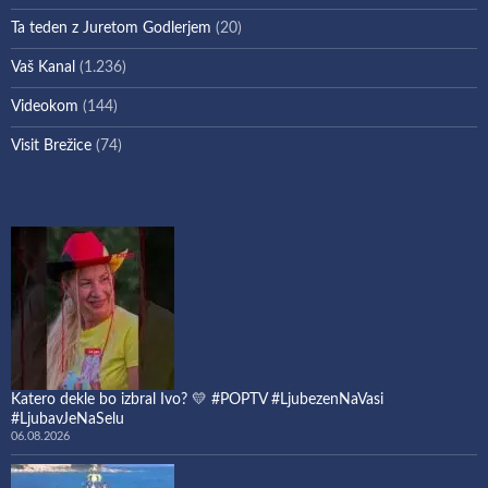
Ta teden z Juretom Godlerjem
(20)
Vaš Kanal
(1.236)
Videokom
(144)
Visit Brežice
(74)
Katero dekle bo izbral Ivo? 💛 #POPTV #LjubezenNaVasi
#LjubavJeNaSelu
06.08.2026