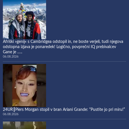
Afriški »genij« s Cambridgea odstopil in, ne boste verjeli, tudi njegova
odstopna izjava je ponaredek! Logično, povprečni IQ prebivalcev
Gane je …..
06.08.2026
24UR┃Piers Morgan stopil v bran Ariani Grande: “Pustite jo pri miru!”
06.08.2026