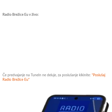
Radio Brežice Eu v živo:
Če predvajanje na TuneIn ne deluje, za poslušanje klkinite:
"Poslušaj
Radio Brežice Eu"