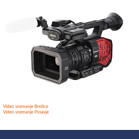
Video snemanje Brežice
Video snemanje Posavje