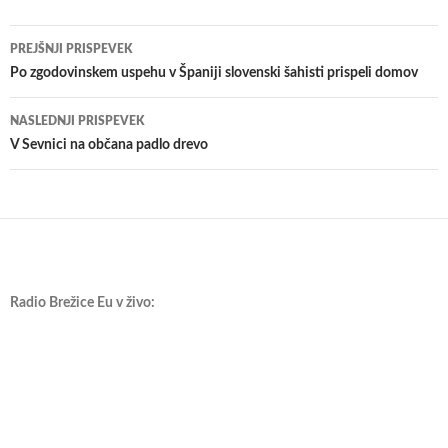
Krmarjenje
PREJŠNJI PRISPEVEK
po
Po zgodovinskem uspehu v Španiji slovenski šahisti prispeli domov
prispevkih
NASLEDNJI PRISPEVEK
V Sevnici na občana padlo drevo
Radio Brežice Eu v živo: