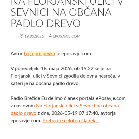
NA FLORJANSKI ULICI V
SEVNICI NA OBČANA
PADLO DREVO
19.05.2026
EPOSAVJE.COM
Avtor
tega prispevka
je eposavje.com.
V ponedeljek, 18. maja 2026, ob 19.22 se je na
Florjanski ulici v Sevnici zgodila delovna nesreča, v
kateri je na občana padlo drevo.
Radio Brežice Eu delimo članek portala ePosavje.com
z naslovom
Na Florjanski ulici v Sevnici na občana
padlo drevo
z dne, 2026-05-19 07:17:40, avtorja
eposavje.com.
Preberite celoten članek...