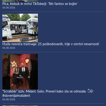
Pica, klobuk in mrtvi TikTokerji: ‘Teh fantov se bojim’
06.08.2026
Huda nesreča tramvaja: 25 poškodovanih, trije v smrtni nevarnosti
06.08.2026
“Scrabble” izziv. Melani. Sašo. Preveri kako sta se odrezala. 👇🤭
#slovenijaimatalent
06.08.2026