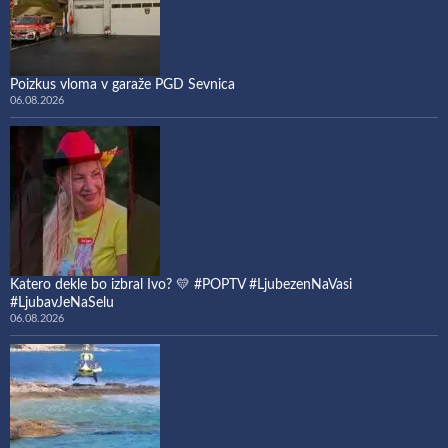
Poizkus vloma v garaže PGD Sevnica
06.08.2026
Katero dekle bo izbral Ivo? 💛 #POPTV #LjubezenNaVasi
#LjubavJeNaSelu
06.08.2026