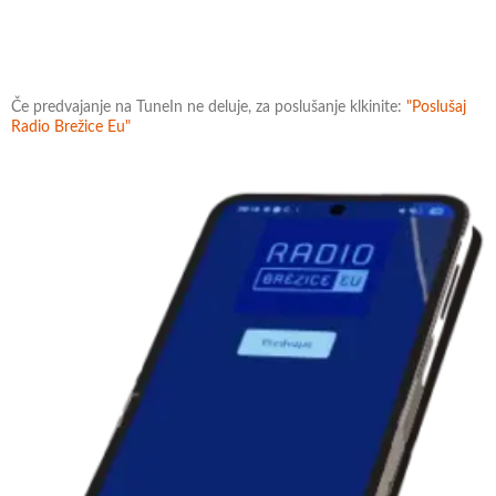
Če predvajanje na TuneIn ne deluje, za poslušanje klkinite:
"Poslušaj
Radio Brežice Eu"