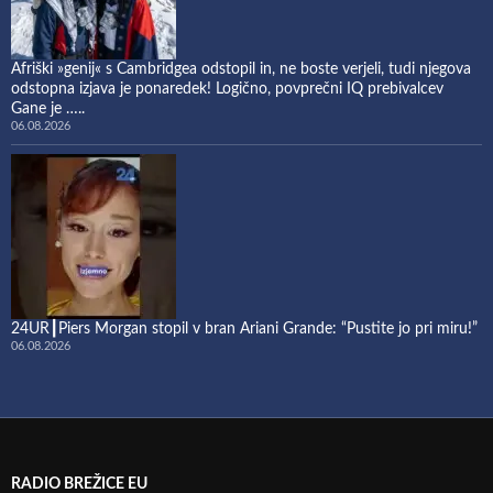
Afriški »genij« s Cambridgea odstopil in, ne boste verjeli, tudi njegova
odstopna izjava je ponaredek! Logično, povprečni IQ prebivalcev
Gane je …..
06.08.2026
24UR┃Piers Morgan stopil v bran Ariani Grande: “Pustite jo pri miru!”
06.08.2026
RADIO BREŽICE EU