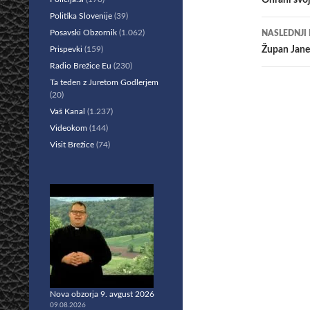
po
​Ohrani svo
Politika Slovenije
(39)
prisp
Posavski Obzornik
(1.062)
NASLEDNJI
Prispevki
(159)
Župan Jane
Radio Brežice Eu
(230)
Ta teden z Juretom Godlerjem
(20)
Vaš Kanal
(1.237)
Videokom
(144)
Visit Brežice
(74)
Nova obzorja 9. avgust 2026
09.08.2026