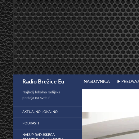
Preskoči
na
vsebino
Išči
Radio Brežice Eu
NASLOVNICA
▶️ PREDVA
Najbolj lokalna radijska
postaja na svetu!
AKTUALNO LOKALNO
PODKASTI
NAKUP RADIJSKEGA