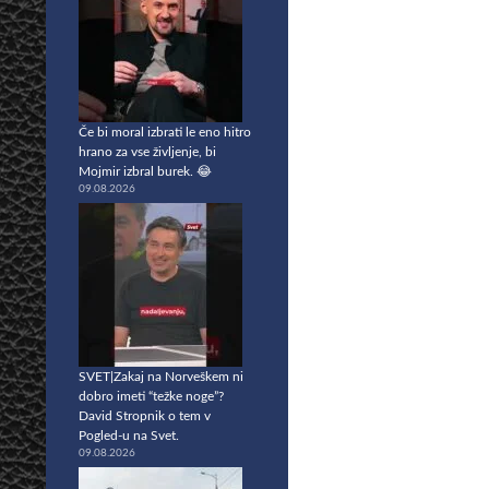
Če bi moral izbrati le eno hitro
hrano za vse življenje, bi
Mojmir izbral burek. 😂
09.08.2026
SVET|Zakaj na Norveškem ni
dobro imeti “težke noge”?
David Stropnik o tem v
Pogled-u na Svet.
09.08.2026