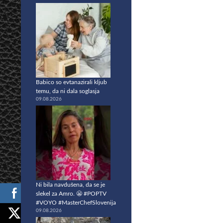
Babico so evtanazirali kljub
temu, da ni dala soglasja
09.08.2026
Ni bila navdušena, da se je
slekel za Amro. 😬 #POPTV
#VOYO #MasterChefSlovenija
09.08.2026