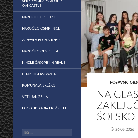
SPREJEMNIKA MAJORITY
OAKCASTLE
NAROČILO ČESTITKE
NAROČILO OSMRTNICE
ZAHVALA PO POGREBU
NAROČILO OBVESTILA
KINDLE ČASOPISI IN REVIJE
CENIK OGLAŠEVANJA
POSAVSKI OBZ
KOMUNALA BREŽICE
​NA GLA
VRTILJAK ŽELJA
ZAKLJUČ
LOGOTIP RADIA BREŽICE EU
ŠOLSKO
26.06.2026
Išči: