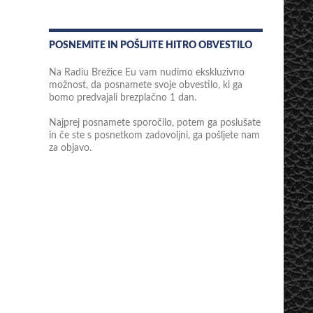
POSNEMITE IN POŠLJITE HITRO OBVESTILO
Na Radiu Brežice Eu vam nudimo ekskluzivno
možnost, da posnamete svoje obvestilo, ki ga
bomo predvajali brezplačno 1 dan.
Najprej posnamete sporočilo, potem ga poslušate
in če ste s posnetkom zadovoljni, ga pošljete nam
za objavo.