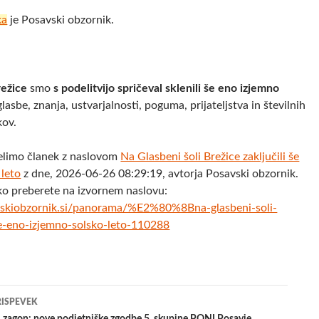
ka
je Posavski obzornik.
režice
smo
s podelitvijo spričeval sklenili še eno izjemno
glasbe, znanja, ustvarjalnosti, poguma, prijateljstva in številnih
kov.
elimo članek z naslovom
​Na Glasbeni šoli Brežice zaključili še
 leto
z dne, 2026-06-26 08:29:19, avtorja Posavski obzornik.
ko preberete na izvornem naslovu:
skiobzornik.si/panorama/%E2%80%8Bna-glasbeni-soli-
-se-eno-izjemno-solsko-leto-110288
jenje
RISPEVEK