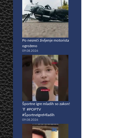
Po nesreči življenje motorista
ogroženo
09.08.2026
Športne igre mladih so zakon!
🏅 #POPTV
#ŠportneIgreMladih
09.08.2026