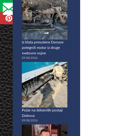
Iz blata presušene Donave
potegnili motor iz druge
svetovne vojne
09.08.2026
Požar na železniški postaji
Dobova
09.08.2026