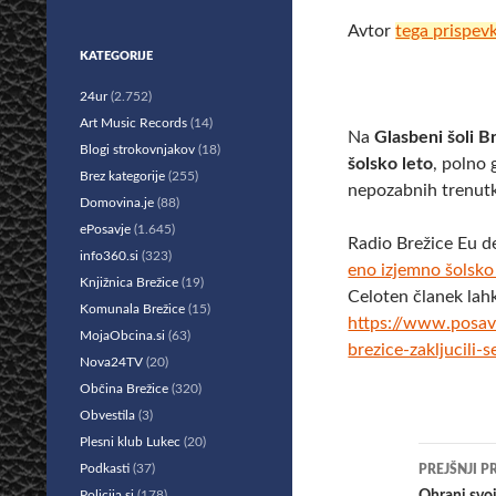
Avtor
tega prispev
KATEGORIJE
24ur
(2.752)
Art Music Records
(14)
​Na
Glasbeni šoli B
Blogi strokovnjakov
(18)
šolsko leto
, polno 
Brez kategorije
(255)
nepozabnih trenut
Domovina.je
(88)
ePosavje
(1.645)
Radio Brežice Eu d
info360.si
(323)
eno izjemno šolsko
Knjižnica Brežice
(19)
Celoten članek lah
Komunala Brežice
(15)
https://www.posav
MojaObcina.si
(63)
brezice-zakljucili
Nova24TV
(20)
Občina Brežice
(320)
Obvestila
(3)
Plesni klub Lukec
(20)
Krmar
Podkasti
(37)
PREJŠNJI P
Policija.si
(178)