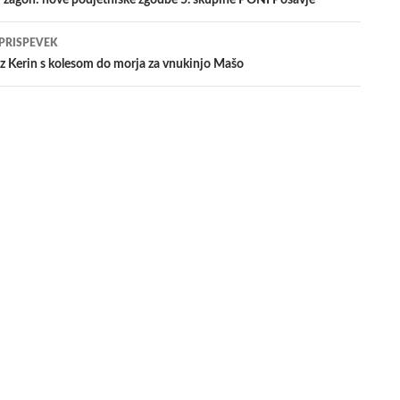
j zagon: nove podjetniške zgodbe 5. skupine PONI Posavje
evkih
 PRISPEVEK
z Kerin s kolesom do morja za vnukinjo Mašo