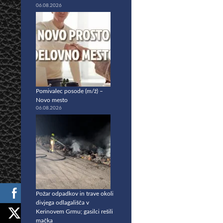
06.08.2026
Pomivalec posode (m/ž) –
Novo mesto
06.08.2026
Požar odpadkov in trave okoli
divjega odlagališča v
Kerinovem Grmu; gasilci rešili
mačka