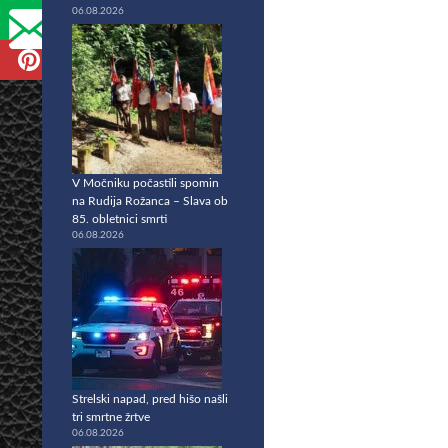
06.08.2026
V Močniku počastili spomin
na Rudija Rožanca – Slava ob
85. obletnici smrti
06.08.2026
Strelski napad, pred hišo našli
tri smrtne žrtve
06.08.2026