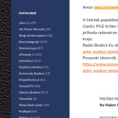
Avtor
tega prispev
KATEGORIJE
V četrtek popoldne 
24ur
(2.679)
Gasilci PGE Krško 
Art Music Records
(14)
prihoda reševalce
Blogi strokovnjakov
(18)
kraju.
Brez kategorije
(255)
Radio Brežice Eu d
Domovina.je
(87)
avto; poskus vloma
ePosavje
(1.625)
Posavski obzornik.
info360.si
(323)
https://www.posav
Knjižnica Brežice
(19)
avto;-poskus-vlom
Komunala Brežice
(15)
MojaObcina.si
(63)
Nova24TV
(20)
Občina Brežice
(317)
Krmar
Obvestila
(3)
PREJŠNJI P
po
Plesni klub Lukec
(20)
Na Malem K
Podkasti
(36)
prisp
Policija.si
(177)