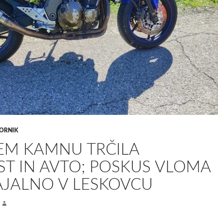
ORNIK
EM KAMNU TRČILA
T IN AVTO; POSKUS VLOMA
AJALNO V LESKOVCU