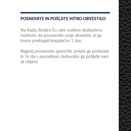
POSNEMITE IN POŠLJITE HITRO OBVESTILO
Na Radiu Brežice Eu vam nudimo ekskluzivno
možnost, da posnamete svoje obvestilo, ki ga
bomo predvajali brezplačno 1 dan.
Najprej posnamete sporočilo, potem ga poslušate
in če ste s posnetkom zadovoljni, ga pošljete nam
za objavo.