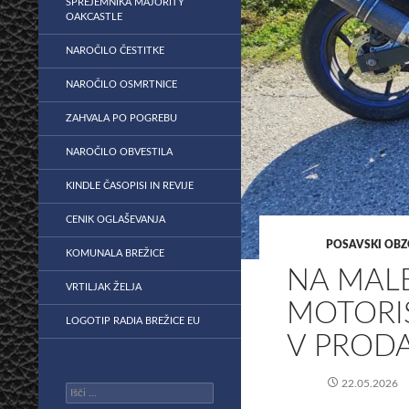
SPREJEMNIKA MAJORITY
OAKCASTLE
NAROČILO ČESTITKE
NAROČILO OSMRTNICE
ZAHVALA PO POGREBU
NAROČILO OBVESTILA
KINDLE ČASOPISI IN REVIJE
CENIK OGLAŠEVANJA
POSAVSKI OBZ
KOMUNALA BREŽICE
NA MAL
VRTILJAK ŽELJA
MOTORIS
LOGOTIP RADIA BREŽICE EU
V PROD
22.05.2026
Išči: