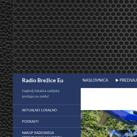
Preskoči
na
vsebino
Išči
Radio Brežice Eu
NASLOVNICA
▶️ PREDVA
Najbolj lokalna radijska
postaja na svetu!
AKTUALNO LOKALNO
PODKASTI
NAKUP RADIJSKEGA