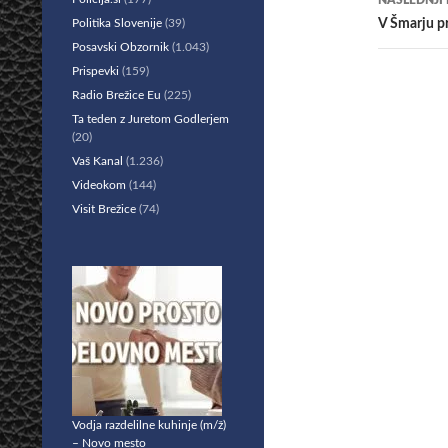
NASLEDNJI
Politika Slovenije
(39)
V Šmarju p
Posavski Obzornik
(1.043)
Prispevki
(159)
Radio Brežice Eu
(225)
Ta teden z Juretom Godlerjem
(20)
Vaš Kanal
(1.236)
Videokom
(144)
Visit Brežice
(74)
Vodja razdelilne kuhinje (m/ž)
– Novo mesto