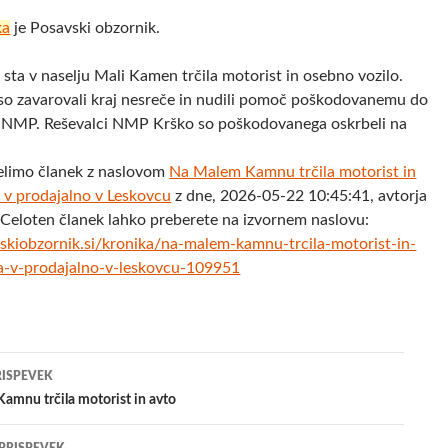
ka
je Posavski obzornik.
sta v naselju Mali Kamen trčila motorist in osebno vozilo.
so zavarovali kraj nesreče in nudili pomoč poškodovanemu do
v NMP. Reševalci NMP Krško so poškodovanega oskrbeli na
elimo članek z naslovom
Na Malem Kamnu trčila motorist in
 v prodajalno v Leskovcu
z dne, 2026-05-22 10:45:41, avtorja
 Celoten članek lahko preberete na izvornem naslovu:
skiobzornik.si/kronika/na-malem-kamnu-trcila-motorist-in-
a-v-prodajalno-v-leskovcu-109951
jenje
RISPEVEK
amnu trčila motorist in avto
evkih