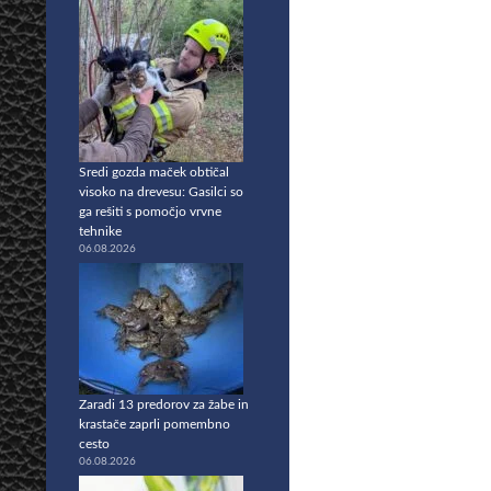
Sredi gozda maček obtičal
visoko na drevesu: Gasilci so
ga rešiti s pomočjo vrvne
tehnike
06.08.2026
Zaradi 13 predorov za žabe in
krastače zaprli pomembno
cesto
06.08.2026