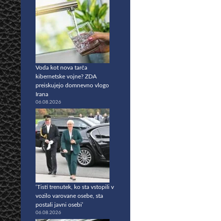
Voda kot nova tarča
kibernetske vojne? ZDA
preiskujejo domnevno vlogo
Irana
06.08.2026
‘Tisti trenutek, ko sta vstopili v
vozilo varovane osebe, sta
postali javni osebi’
06.08.2026