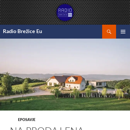
Preskoči
na
vsebino
Išči
Radio Brežice Eu
GLAVNI
MENI
EPOSAVJE