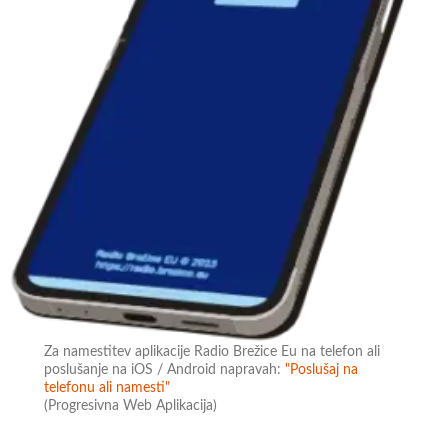
Za namestitev aplikacije Radio Brežice Eu na telefon ali
poslušanje na iOS / Android napravah:
"Poslušaj na
telefonu ali namesti"
(Progresivna Web Aplikacija)