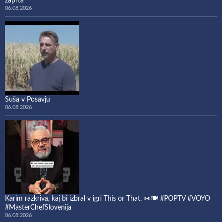
zaprta
06.08.2026
Suša v Posavju
06.08.2026
Karim razkriva, kaj bi izbral v igri This or That. 👀🍽️ #POPTV #VOYO
#MasterChefSlovenija
06.08.2026