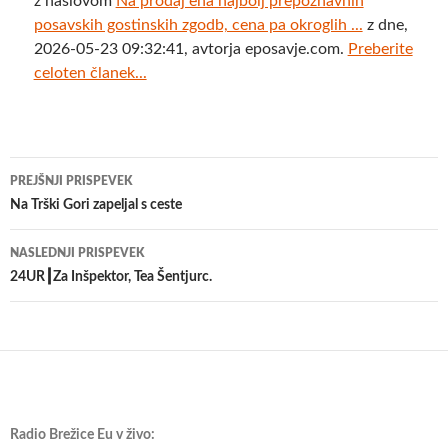
z naslovom
Na prodaj ena najbolj prepoznavnih
posavskih gostinskih zgodb, cena pa okroglih ...
z dne,
2026-05-23 09:32:41, avtorja eposavje.com.
Preberite
celoten članek...
Krmarjenje
PREJŠNJI PRISPEVEK
po
Na Trški Gori zapeljal s ceste
prispevkih
NASLEDNJI PRISPEVEK
24UR┃Za Inšpektor, Tea Šentjurc.
Radio Brežice Eu v živo: