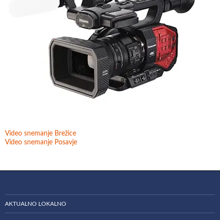
Video snemanje Brežice
Video snemanje Posavje
AKTUALNO LOKALNO