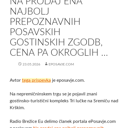
NA PRODAJ ENA
NAJBOLJ
PREPOZNAVNIH
POSAVSKIH
GOSTINSKIH ZGODB,
CENA PA OKROGLIH …
23.05.2026
EPOSAVJE.COM
Avtor
tega prispevka
je eposavje.com.
Na nepremičninskem trgu se je pojavil znani
gostinsko-turistični kompleks Tri lučke na Sremiču nad
Krškim.
Radio Brežice Eu delimo članek portala ePosavje.com