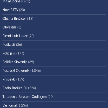
MojaObcina.si
(63)
Nova24TV
(20)
Občina Brežice
(318)
Obvestila
(3)
Plesni klub Lukec
(20)
Podkasti
(36)
Policija.si
(177)
Politika Slovenije
(39)
Posavski Obzornik
(1.046)
Prispevki
(159)
Radio Brežice Eu
(226)
Ta teden z Juretom Godlerjem
(20)
Vaš Kanal
(1.236)