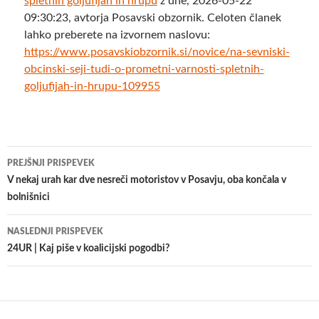
spletnih goljufijah in hrupu
z dne, 2026-05-22
09:30:23, avtorja Posavski obzornik. Celoten članek
lahko preberete na izvornem naslovu:
https://www.posavskiobzornik.si/novice/na-sevniski-
obcinski-seji-tudi-o-prometni-varnosti-spletnih-
goljufijah-in-hrupu-109955
Krmarjenje
PREJŠNJI PRISPEVEK
po
V nekaj urah kar dve nesreči motoristov v Posavju, oba končala v
bolnišnici
prispevkih
NASLEDNJI PRISPEVEK
24UR | Kaj piše v koalicijski pogodbi?