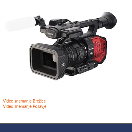
Video snemanje Brežice
Video snemanje Posavje