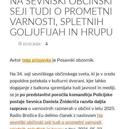
NA SEVNIŠKI OBČINSKI
SEJI TUDI O PROMETNI
VARNOSTI, SPLETNIH
GOLJUFIJAH IN HRUPU
22.05.2026
Avtor
tega prispevka
je Posavski obzornik.
Na 34. seji sevniškega občinskega sveta, ki je v sredo
popoldne potekala v kulturni dvorani, kjer lahko
dogajanje z balkona spremljata tudi javnost in mediji,
se je
po predstavitvi poročila komandirja Policijske
postaje Sevnica Daniela Žnideriča razvila daljša
razprava
o varnostnih razmerah v občini v letu 2025.
Radio Brežice Eu delimo članek z naslovom
Na
sevniški občinski seji tudi o prometni varnosti,