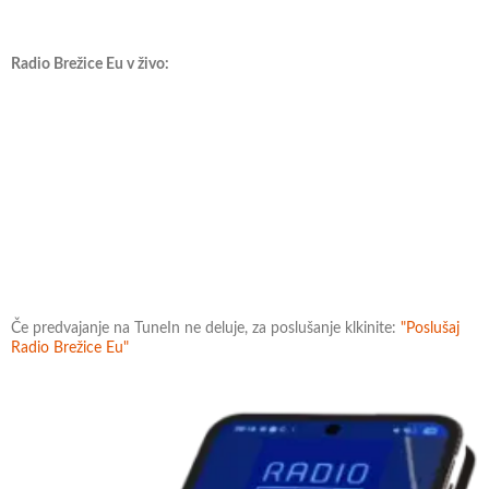
Radio Brežice Eu v živo:
Če predvajanje na TuneIn ne deluje, za poslušanje klkinite:
"Poslušaj
Radio Brežice Eu"