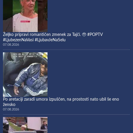
Željko pripravi romantičen zmenek za Tajči. 🥹 #POPTV
#LjubezenNaVasi #LjubavJeNaSelu
07.08.2026
Po aretaciji zaradi umora izpuščen, na prostosti nato ubil še eno
žensko
07.08.2026