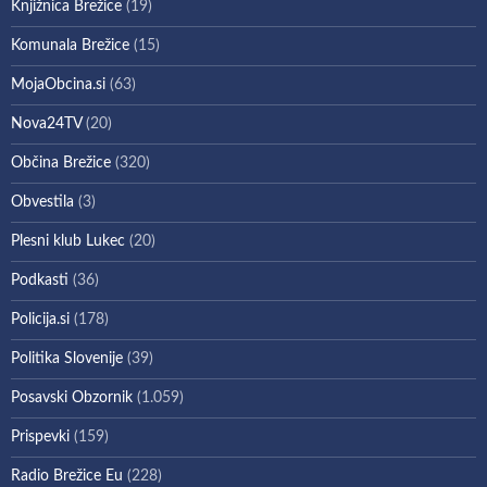
Knjižnica Brežice
(19)
Komunala Brežice
(15)
MojaObcina.si
(63)
Nova24TV
(20)
Občina Brežice
(320)
Obvestila
(3)
Plesni klub Lukec
(20)
Podkasti
(36)
Policija.si
(178)
Politika Slovenije
(39)
Posavski Obzornik
(1.059)
Prispevki
(159)
Radio Brežice Eu
(228)