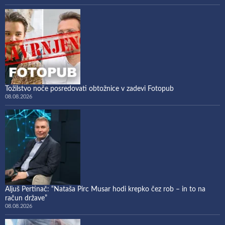
Tožilstvo noče posredovati obtožnice v zadevi Fotopub
08.08.2026
Aljuš Pertinač: “Nataša Pirc Musar hodi krepko čez rob – in to na
račun države”
08.08.2026