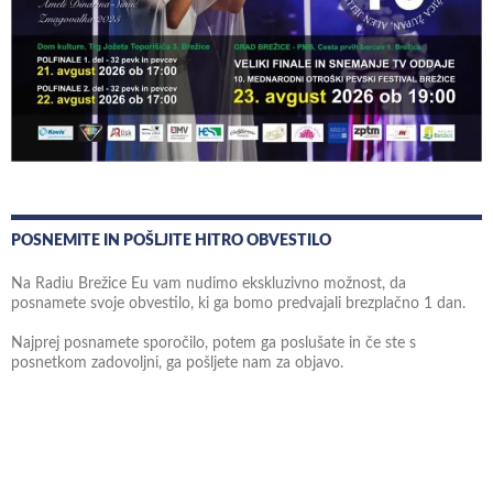
POSNEMITE IN POŠLJITE HITRO OBVESTILO
Na Radiu Brežice Eu vam nudimo ekskluzivno možnost, da
posnamete svoje obvestilo, ki ga bomo predvajali brezplačno 1 dan.
Najprej posnamete sporočilo, potem ga poslušate in če ste s
posnetkom zadovoljni, ga pošljete nam za objavo.