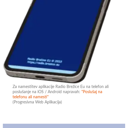
Za namestitev aplikacije Radio Brežice Eu na telefon ali
poslušanje na iOS / Android napravah:
"Poslušaj na
telefonu ali namesti"
(Progresivna Web Aplikacija)