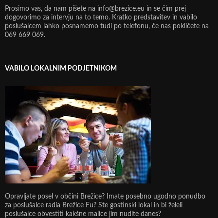
Prosimo vas, da nam pišete na info@brezice.eu in se čim prej
dogovorimo za intervju na to temo. Kratko predstavitev in vabilo
poslušalcem lahko posnamemo tudi po telefonu, če nas pokličete na
069 669 069.
VABILO LOKALNIM PODJETNIKOM
Opravljate posel v občini Brežice? Imate posebno ugodno ponudbo
za poslušalce radia Brežice Eu? Ste gostinski lokal in bi želeli
poslušalce obvestiti kakšne malice jim nudite danes?