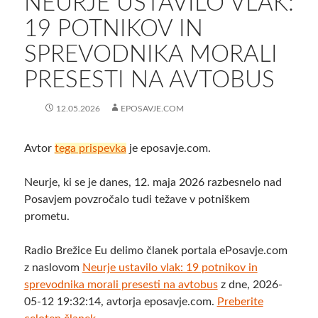
NEURJE USTAVILO VLAK:
19 POTNIKOV IN
SPREVODNIKA MORALI
PRESESTI NA AVTOBUS
12.05.2026
EPOSAVJE.COM
Avtor
tega prispevka
je eposavje.com.
Neurje, ki se je danes, 12. maja 2026 razbesnelo nad
Posavjem povzročalo tudi težave v potniškem
prometu.
Radio Brežice Eu delimo članek portala ePosavje.com
z naslovom
Neurje ustavilo vlak: 19 potnikov in
sprevodnika morali presesti na avtobus
z dne, 2026-
05-12 19:32:14, avtorja eposavje.com.
Preberite