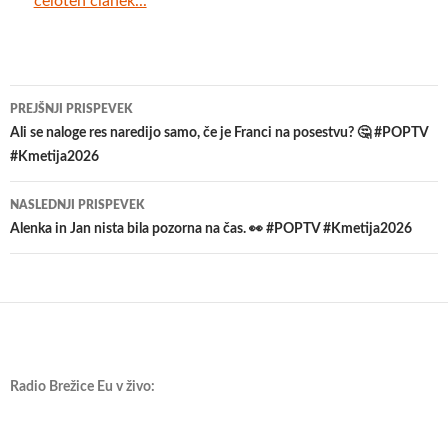
celoten članek...
Krmarjenje
PREJŠNJI PRISPEVEK
po
Ali se naloge res naredijo samo, če je Franci na posestvu? 🤔 #POPTV
#Kmetija2026
prispevkih
NASLEDNJI PRISPEVEK
Alenka in Jan nista bila pozorna na čas. 👀 #POPTV #Kmetija2026
Radio Brežice Eu v živo: