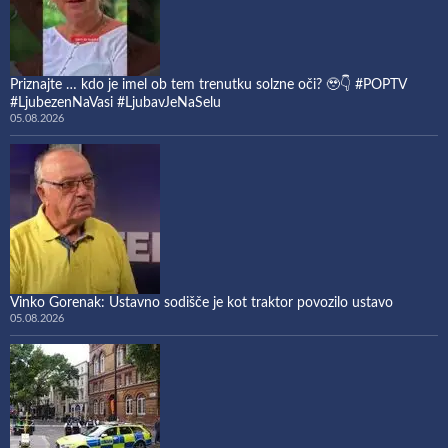
Priznajte … kdo je imel ob tem trenutku solzne oči? 🥹👇 #POPTV
#LjubezenNaVasi #LjubavJeNaSelu
05.08.2026
Vinko Gorenak: Ustavno sodišče je kot traktor povozilo ustavo
05.08.2026