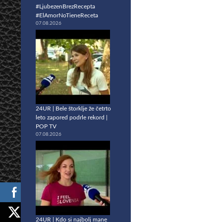
#LjubezenBrezRecepta
#ElAmorNoTieneReceta
07.08.2026
24UR | Bele štorklje že četrto
leto zapored podrle rekord |
POP TV
07.08.2026
24UR | Kdo si najbolj mane