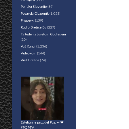
Politika Slovenije
(39)
Posavski Obzornik
(1.053)
Prispevki
(159)
Radio Brežice Eu
(227)
Ta teden z Juretom Godlerjem
(20)
Vaš Kanal
(1.236)
Videokom
(144)
Visit Brežice
(74)
Esteban je prizadel Paz. 👀💔
#POPTV