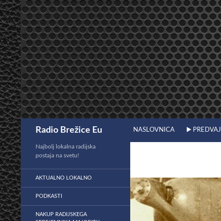
Preskoči
na
vsebino
Išči
Radio Brežice Eu
NASLOVNICA
▶️ PREDVA
Najbolj lokalna radijska
postaja na svetu!
AKTUALNO LOKALNO
PODKASTI
NAKUP RADIJSKEGA