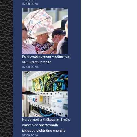
07.08.2026
Po devetdnevnem vročinskem
valu kratek predah
07.08.2026
Na območju Krškega in Brežic
danes več načrtovanih
izklopov električne energije
07.08.2026