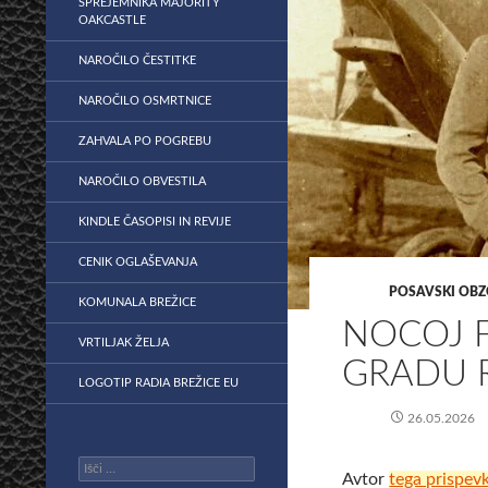
SPREJEMNIKA MAJORITY
OAKCASTLE
NAROČILO ČESTITKE
NAROČILO OSMRTNICE
ZAHVALA PO POGREBU
NAROČILO OBVESTILA
KINDLE ČASOPISI IN REVIJE
CENIK OGLAŠEVANJA
POSAVSKI OBZ
KOMUNALA BREŽICE
NOCOJ 
VRTILJAK ŽELJA
GRADU 
LOGOTIP RADIA BREŽICE EU
26.05.2026
Išči:
Avtor
tega prispev