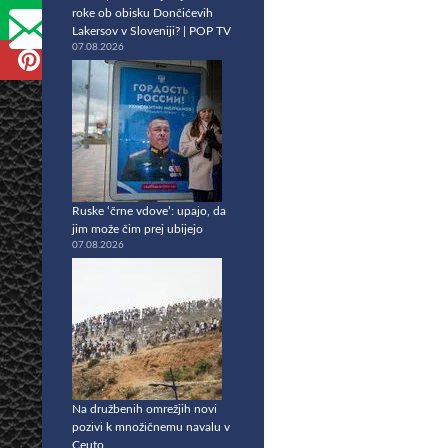
roke ob obisku Dončićevih
Lakersov v Sloveniji? | POP TV
07.08.2026
Ruske ‘črne vdove’: upajo, da
jim može čim prej ubijejo
07.08.2026
Na družbenih omrežjih novi
pozivi k množičnemu navalu v
Ceuto