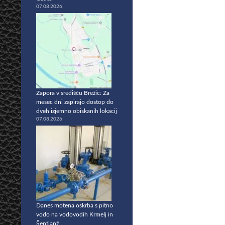
07.08.2026
Zapora v središču Brežic: Za
mesec dni zapirajo dostop do
dveh izjemno obiskanih lokacij
07.08.2026
Danes motena oskrba s pitno
vodo na vodovodih Krmelj in
Šentjanž