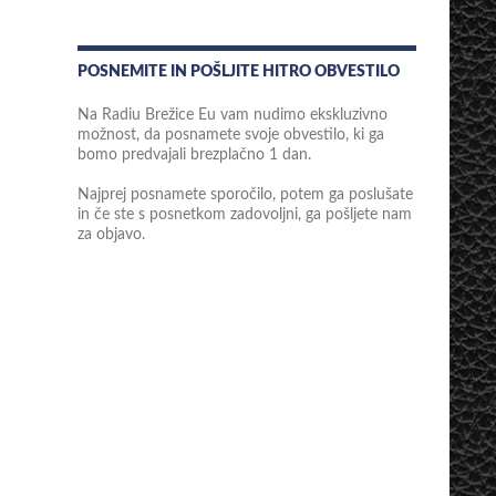
POSNEMITE IN POŠLJITE HITRO OBVESTILO
Na Radiu Brežice Eu vam nudimo ekskluzivno
možnost, da posnamete svoje obvestilo, ki ga
bomo predvajali brezplačno 1 dan.
Najprej posnamete sporočilo, potem ga poslušate
in če ste s posnetkom zadovoljni, ga pošljete nam
za objavo.