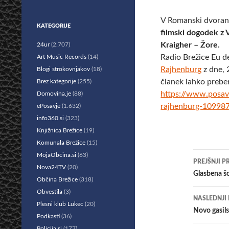
V Romanski dvorani 
KATEGORIJE
filmski dogodek z V
Kraigher – Žore.
24ur
(2.707)
Radio Brežice Eu d
Art Music Records
(14)
Rajhenburg
z dne, 
Blogi strokovnjakov
(18)
članek lahko prebe
Brez kategorije
(255)
https://www.posavs
Domovina.je
(88)
rajhenburg-10998
ePosavje
(1.632)
info360.si
(323)
Knjižnica Brežice
(19)
Komunala Brežice
(15)
Krmar
MojaObcina.si
(63)
PREJŠNJI P
Nova24TV
(20)
po
Glasbena š
Občina Brežice
(318)
prisp
Obvestila
(3)
NASLEDNJI
Plesni klub Lukec
(20)
Novo gasils
Podkasti
(36)
Policija.si
(177)