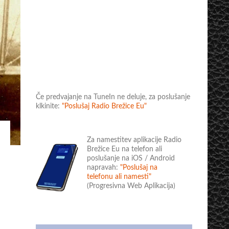
Če predvajanje na TuneIn ne deluje, za poslušanje
klkinite:
"Poslušaj Radio Brežice Eu"
Za namestitev aplikacije Radio
Brežice Eu na telefon ali
poslušanje na iOS / Android
napravah:
"Poslušaj na
telefonu ali namesti"
(Progresivna Web Aplikacija)