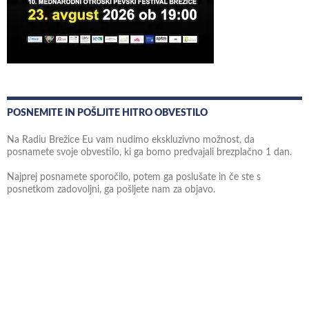
POSNEMITE IN POŠLJITE HITRO OBVESTILO
Na Radiu Brežice Eu vam nudimo ekskluzivno možnost, da
posnamete svoje obvestilo, ki ga bomo predvajali brezplačno 1 dan.
Najprej posnamete sporočilo, potem ga poslušate in če ste s
posnetkom zadovoljni, ga pošljete nam za objavo.