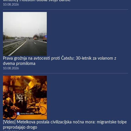
Whitney Houston dobila svojo Barbie
10.08.2026
Prava grožnja na avtocesti proti Čatežu: 30-letnik za volanom z
dvema promiloma
10.08.2026
[Video] Metelkova postala civilizacijska nočna mora: migrantske tolpe
preprodajajo drogo