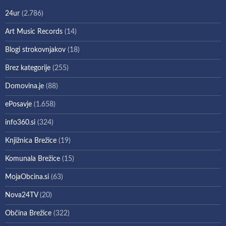
24ur
(2.786)
Art Music Records
(14)
Blogi strokovnjakov
(18)
Brez kategorije
(255)
Domovina.je
(88)
ePosavje
(1.658)
info360.si
(324)
Knjižnica Brežice
(19)
Komunala Brežice
(15)
MojaObcina.si
(63)
Nova24TV
(20)
Občina Brežice
(322)