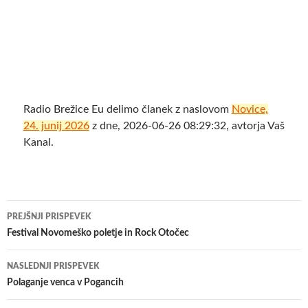
Radio Brežice Eu delimo članek z naslovom
Novice,
24. junij 2026
z dne, 2026-06-26 08:29:32, avtorja Vaš
Kanal.
Krmarjenje
PREJŠNJI PRISPEVEK
po
Festival Novomeško poletje in Rock Otočec
prispevkih
NASLEDNJI PRISPEVEK
Polaganje venca v Pogancih