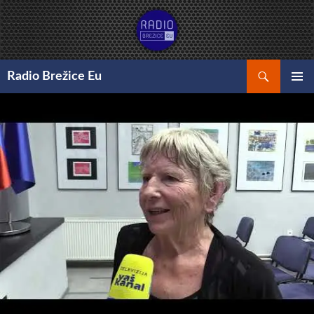
Preskoči
na
vsebino
Išči
Radio Brežice Eu
GLAVNI
MENI