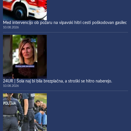
Med intervencijo ob požaru na vipavski hitri cesti poškodovan gasilec
10.08.2026
24UR | Šola naj bi bila brezplačna, a stroški se hitro naberejo.
10.08.2026