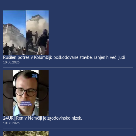
Rušilen potres v Kolumbiji: poškodovane stavbe, ranjenih več ljudi
10.08.2026
24UR┃Ren v Nemčiji je zgodovinsko nizek.
10.08.2026