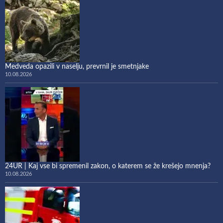
Medveda opazili v naselju, prevrnil je smetnjake
10.08.2026
24UR | Kaj vse bi spremenil zakon, o katerem se že krešejo mnenja?
10.08.2026