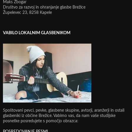
Maks Žbogar
Društvo za razvoj in ohranjanje glasbe Brežice
Župelevec 23, 8258 Kapele
VABILO LOKALNIM GLASBENIKOM
Spoštovani pevci, pevke, glasbene skupine, avtorji, aranžerji in ostali
glasbeniki iz občine Brežice. Vabimo vas, da nam vaše studijske
posnetke posredujete s pomočjo obrazca:
POSREDOVANJE PESMI