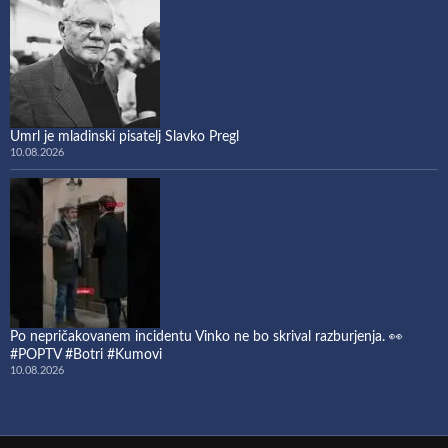
Umrl je mladinski pisatelj Slavko Pregl
10.08.2026
Po nepričakovanem incidentu Vinko ne bo skrival razburjenja. 👀
#POPTV #Botri #Kumovi
10.08.2026