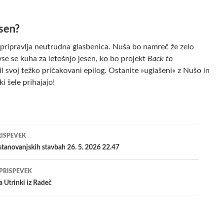
esen?
r pripravlja neutrudna glasbenica. Nuša bo namreč že zelo
 vse se kuha za letošnjo jesen, ko bo projekt
Back to
 svoj težko pričakovani epilog. Ostanite »uglašeni« z Nušo in
i šele prihajajo!
jenje
RISPEVEK
stanovanjskih stavbah 26. 5. 2026 22.47
evkih
 PRISPEVEK
 Utrinki iz Radeč