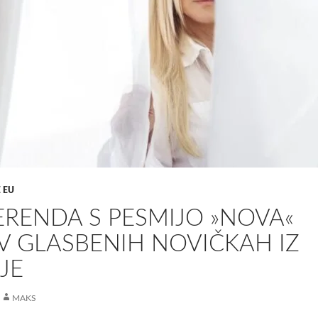
 EU
RENDA S PESMIJO »NOVA«
V GLASBENIH NOVIČKAH IZ
JE
MAKS