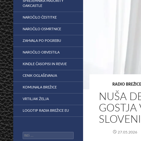
SPREJEMNIKA MAJORITY
OAKCASTLE
NAROČILO ČESTITKE
NAROČILO OSMRTNICE
ZAHVALA PO POGREBU
NAROČILO OBVESTILA
KINDLE ČASOPISI IN REVIJE
CENIK OGLAŠEVANJA
RADIO BREŽICE
KOMUNALA BREŽICE
NUŠA DE
VRTILJAK ŽELJA
GOSTJA 
LOGOTIP RADIA BREŽICE EU
SLOVENI
27.05.2026
Išči: