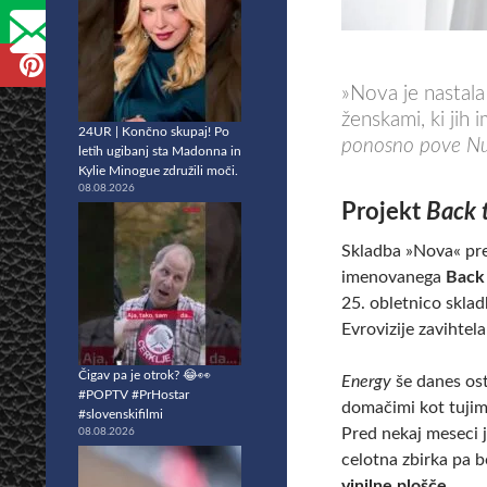
»Nova je nastala
ženskami, ki jih 
24UR | Končno skupaj! Po
ponosno pove Nu
letih ugibanj sta Madonna in
Kylie Minogue združili moči.
08.08.2026
Projekt
Back 
Skladba »Nova« pre
imenovanega
Back
25. obletnico skla
Evrovizije zavihtel
Čigav pa je otrok? 😂👀
Energy
še danes ost
#POPTV #PrHostar
domačimi kot tujimi
#slovenskifilmi
Pred nekaj meseci 
08.08.2026
celotna zbirka pa 
vinilne plošče
.