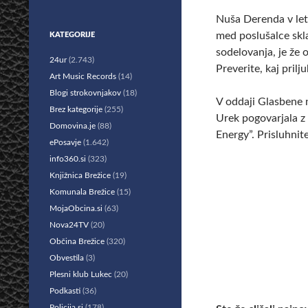
Nuša Derenda v let
med poslušalce skl
KATEGORIJE
sodelovanja, je že 
24ur
(2.743)
Preverite, kaj prilj
Art Music Records
(14)
Blogi strokovnjakov
(18)
V oddaji Glasbene n
Brez kategorije
(255)
Urek pogovarjala z
Domovina.je
(88)
Energy”. Prisluhni
ePosavje
(1.642)
info360.si
(323)
Knjižnica Brežice
(19)
Komunala Brežice
(15)
MojaObcina.si
(63)
Nova24TV
(20)
Občina Brežice
(320)
Obvestila
(3)
Plesni klub Lukec
(20)
Podkasti
(36)
Policija.si
(178)