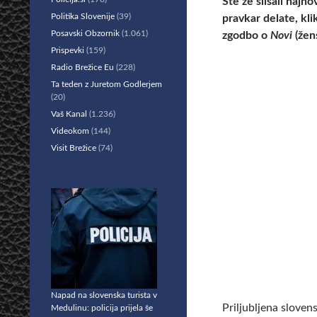
Ste že slišali najn
Politika Slovenije
(39)
pravkar delate, kl
Posavski Obzornik
(1.061)
zgodbo o
Novi
(žens
Prispevki
(159)
Radio Brežice Eu
(228)
Ta teden z Juretom Godlerjem
(20)
Vaš Kanal
(1.236)
Videokom
(144)
Visit Brežice
(74)
Napad na slovenska turista v
Priljubljena sloven
Medulinu: policija prijela še