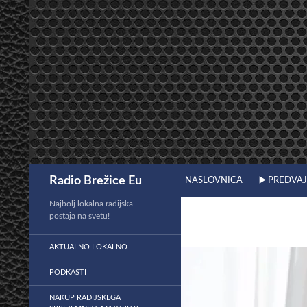
Preskoči
na
vsebino
Išči
Radio Brežice Eu
NASLOVNICA
▶️ PREDVA
Najbolj lokalna radijska
postaja na svetu!
AKTUALNO LOKALNO
PODKASTI
NAKUP RADIJSKEGA