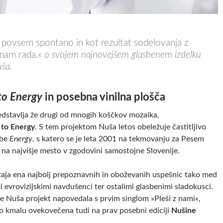
 povsem spontano in kot rezultat sodelovanja z
imam rada,«
o svojem najnovejšem glasbenem izdelku
ša.
to Energy
in posebna vinilna plošča
dstavlja že drugi od mnogih koščkov mozaika,
 to Energy
. S tem projektom Nuša letos obeležuje častitljivo
dbe
Energy
, s katero se je leta 2001 na tekmovanju za Pesem
a na najvišje mesto v zgodovini samostojne Slovenije.
aja ena najbolj prepoznavnih in oboževanih uspešnic tako med
 evrovizijskimi navdušenci ter ostalimi glasbenimi sladokusci.
je Nuša projekt napovedala s prvim singlom »Pleši z nami«,
bo kmalu ovekovečena tudi na prav posebni ediciji
Nušine