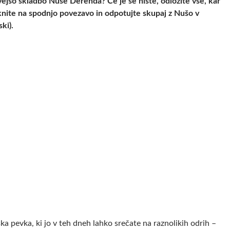
ovejšo skladbo Nuše Derenda? Če je še niste, odložite vse, kar
iknite na spodnjo povezavo in odpotujte skupaj z Nušo v
ki).
ska pevka, ki jo v teh dneh lahko srečate na raznolikih odrih –