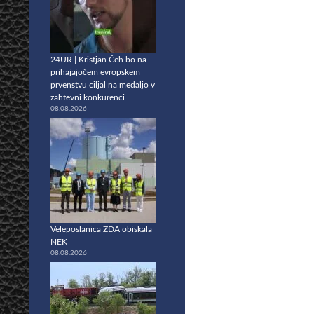
24UR | Kristjan Čeh bo na
prihajajočem evropskem
prvenstvu ciljal na medaljo v
zahtevni konkurenci
08.08.2026
Veleposlanica ZDA obiskala
NEK
08.08.2026