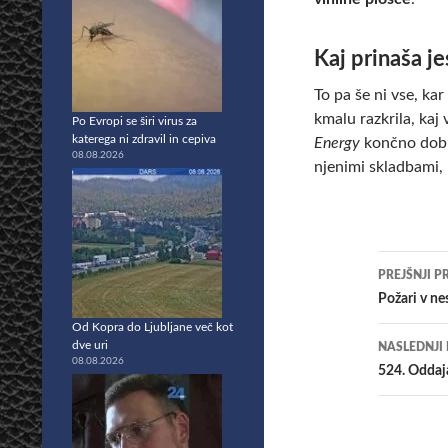
Kaj prinaša j
To pa še ni vse, ka
kmalu razkrila, kaj
Po Evropi se širi virus za
katerega ni zdravil in cepiva
Energy
končno dobil
08.08.2026
njenimi skladbami, k
Krmar
PREJŠNJI P
po
Požari v ne
Od Kopra do Ljubljane več kot
prisp
dve uri
NASLEDNJI
08.08.2026
524. Oddaja