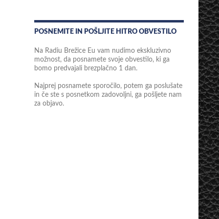
POSNEMITE IN POŠLJITE HITRO OBVESTILO
Na Radiu Brežice Eu vam nudimo ekskluzivno
možnost, da posnamete svoje obvestilo, ki ga
bomo predvajali brezplačno 1 dan.
Najprej posnamete sporočilo, potem ga poslušate
in če ste s posnetkom zadovoljni, ga pošljete nam
za objavo.