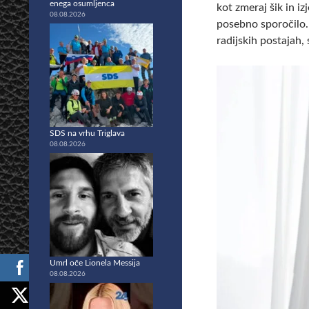
enega osumljenca
kot zmeraj šik in iz
08.08.2026
posebno sporočilo.
radijskih postajah,
SDS na vrhu Triglava
08.08.2026
Umrl oče Lionela Messija
08.08.2026