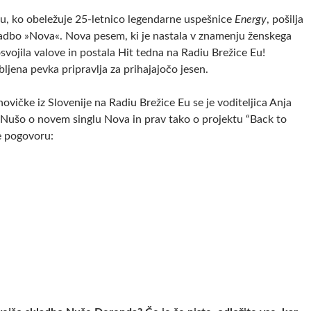
u, ko obeležuje 25-letnico legendarne uspešnice
Energy
, pošilja
adbo »Nova«. Nova pesem, ki je nastala v znamenju ženskega
osvojila valove in postala Hit tedna na Radiu Brežice Eu!
ubljena pevka pripravlja za prihajajočo jesen.
ovičke iz Slovenije na Radiu Brežice Eu se je voditeljica Anja
 Nušo o novem singlu Nova in prav tako o projektu “Back to
te pogovoru: