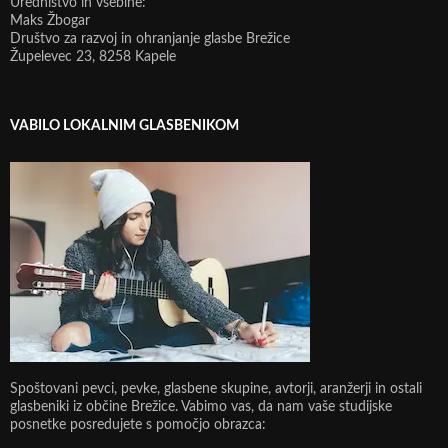
Uredništvo in vsebine:
Maks Žbogar
Društvo za razvoj in ohranjanje glasbe Brežice
Župelevec 23, 8258 Kapele
VABILO LOKALNIM GLASBENIKOM
Spoštovani pevci, pevke, glasbene skupine, avtorji, aranžerji in ostali
glasbeniki iz občine Brežice. Vabimo vas, da nam vaše studijske
posnetke posredujete s pomočjo obrazca: