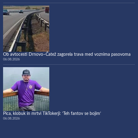
Ob avtocesti Drnovo–Čatež zagorela trava med voznima pasovoma
06.08.2026
Pica, klobuk in mrtvi TikTokerji: ‘Teh fantov se bojim’
06.08.2026