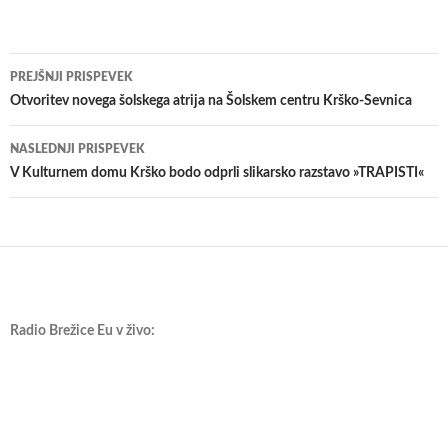
Krmarjenje
PREJŠNJI PRISPEVEK
po
Otvoritev novega šolskega atrija na Šolskem centru Krško-Sevnica
prispevkih
NASLEDNJI PRISPEVEK
V Kulturnem domu Krško bodo odprli slikarsko razstavo »TRAPISTI«
Radio Brežice Eu v živo: