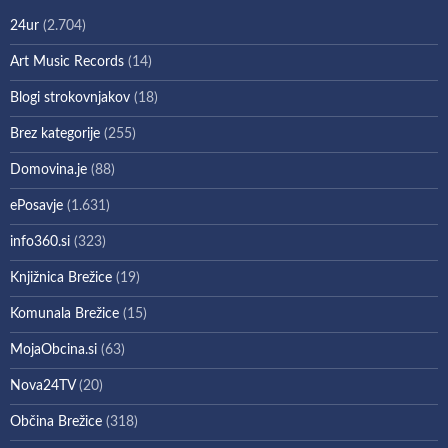
24ur
(2.704)
Art Music Records
(14)
Blogi strokovnjakov
(18)
Brez kategorije
(255)
Domovina.je
(88)
ePosavje
(1.631)
info360.si
(323)
Knjižnica Brežice
(19)
Komunala Brežice
(15)
MojaObcina.si
(63)
Nova24TV
(20)
Občina Brežice
(318)