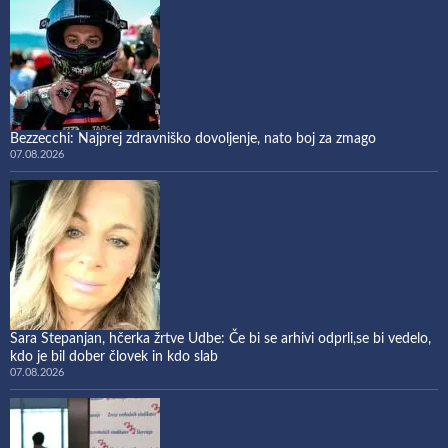
Bezzecchi: Najprej zdravniško dovoljenje, nato boj za zmago
07.08.2026
Sara Stepanjan, hčerka žrtve Udbe: Če bi se arhivi odprli,se bi vedelo,
kdo je bil dober človek in kdo slab
07.08.2026