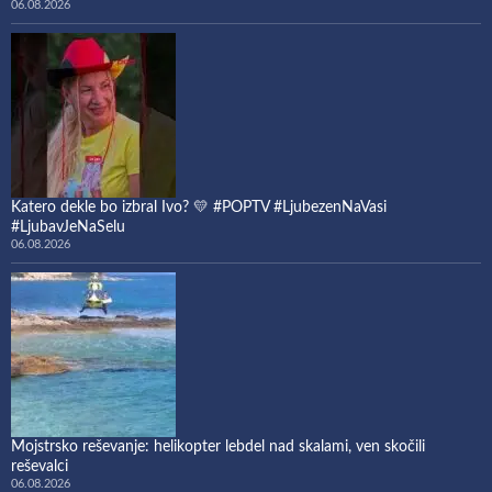
06.08.2026
Katero dekle bo izbral Ivo? 💛 #POPTV #LjubezenNaVasi
#LjubavJeNaSelu
06.08.2026
Mojstrsko reševanje: helikopter lebdel nad skalami, ven skočili
reševalci
06.08.2026