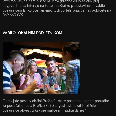
Prosimo vas, da nam pišete na info@brezice.eu in se čim prej
dogovorimo za intervju na to temo. Kratko predstavitev in vabilo
poslušalcem lahko posnamemo tudi po telefonu, če nas pokličete na
069 669 069.
VABILO LOKALNIM PODJETNIKOM
Opravljate posel v občini Brežice? Imate posebno ugodno ponudbo
za poslušalce radia Brežice Eu? Ste gostinski lokal in bi želeli
poslušalce obvestiti kakšne malice jim nudite danes?