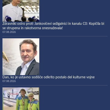
Zdravniki ostro proti Jankovićevi sežigalnici in kanalu C0: Kopičila bi
se strupena in rakotvorna onesnaževala!
07.08.2026
Dan, ko je ustavno sodišče odkrito postalo del kulturne vojne
07.08.2026