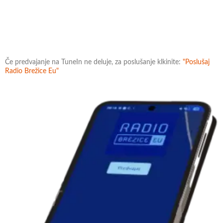
Če predvajanje na TuneIn ne deluje, za poslušanje klkinite:
"Poslušaj
Radio Brežice Eu"