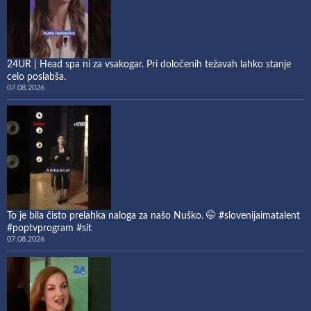
24UR | Head spa ni za vsakogar. Pri določenih težavah lahko stanje
celo poslabša.
07.08.2026
To je bila čisto prelahka naloga za našo Nuško. 🤭 #slovenijaimatalent
#poptvprogram #sit
07.08.2026