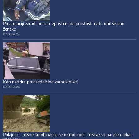
Po aretaciji zaradi umora izpuščen, na prostosti nato ubil še eno
žensko
07.08.2026
Kdo nadzira predsedničine varnostnike?
07.08.2026
Polajnar: Takšne kombinacije še nismo imeli, težave so na vseh rekah