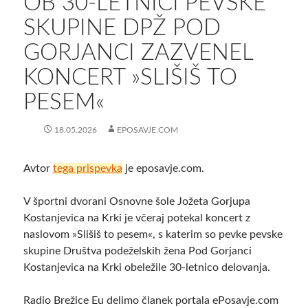
OB 30-LETNICI PEVSKE
SKUPINE DPŽ POD
GORJANCI ZAZVENEL
KONCERT »SLIŠIŠ TO
PESEM«
18.05.2026
EPOSAVJE.COM
Avtor
tega prispevka
je eposavje.com.
V športni dvorani Osnovne šole Jožeta Gorjupa
Kostanjevica na Krki je včeraj potekal koncert z
naslovom »Slišiš to pesem«, s katerim so pevke pevske
skupine Društva podeželskih žena Pod Gorjanci
Kostanjevica na Krki obeležile 30-letnico delovanja.
Radio Brežice Eu delimo članek portala ePosavje.com