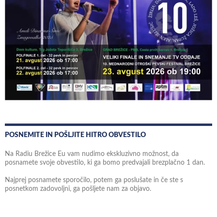
POSNEMITE IN POŠLJITE HITRO OBVESTILO
Na Radiu Brežice Eu vam nudimo ekskluzivno možnost, da
posnamete svoje obvestilo, ki ga bomo predvajali brezplačno 1 dan.
Najprej posnamete sporočilo, potem ga poslušate in če ste s
posnetkom zadovoljni, ga pošljete nam za objavo.