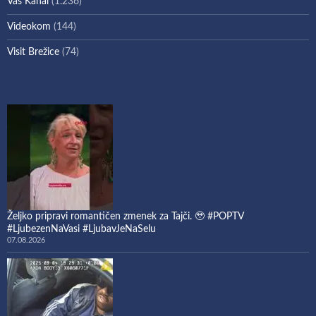
Vaš Kanal
(1.236)
Videokom
(144)
Visit Brežice
(74)
Željko pripravi romantičen zmenek za Tajči. 🥹 #POPTV
#LjubezenNaVasi #LjubavJeNaSelu
07.08.2026