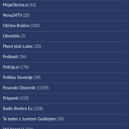
MojaObcina.si
(63)
Nova24TV
(20)
Občina Brežice
(320)
Obvestila
(3)
Plesni klub Lukec
(20)
Podkasti
(36)
Policija.si
(178)
Politika Slovenije
(39)
Posavski Obzornik
(1.059)
Prispevki
(159)
Radio Brežice Eu
(228)
Ta teden z Juretom Godlerjem
(20)