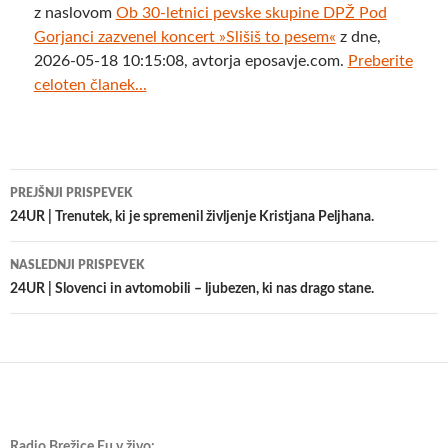
z naslovom
Ob 30-letnici pevske skupine DPŽ Pod
Gorjanci zazvenel koncert »Slišiš to pesem«
z dne,
2026-05-18 10:15:08, avtorja eposavje.com.
Preberite
celoten članek...
Krmarjenje
PREJŠNJI PRISPEVEK
po
24UR | Trenutek, ki je spremenil življenje Kristjana Peljhana.
prispevkih
NASLEDNJI PRISPEVEK
24UR | Slovenci in avtomobili – ljubezen, ki nas drago stane.
Radio Brežice Eu v živo: