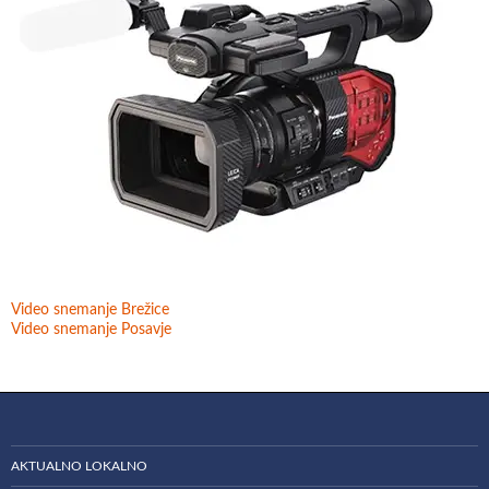
Video snemanje Brežice
Video snemanje Posavje
AKTUALNO LOKALNO