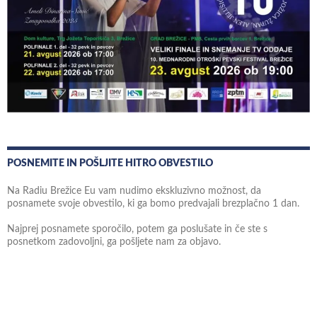
POSNEMITE IN POŠLJITE HITRO OBVESTILO
Na Radiu Brežice Eu vam nudimo ekskluzivno možnost, da
posnamete svoje obvestilo, ki ga bomo predvajali brezplačno 1 dan.
Najprej posnamete sporočilo, potem ga poslušate in če ste s
posnetkom zadovoljni, ga pošljete nam za objavo.