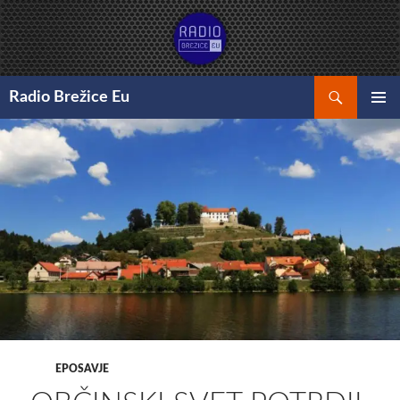
Preskoči
na
vsebino
Išči
Radio Brežice Eu
GLAVNI
MENI
EPOSAVJE