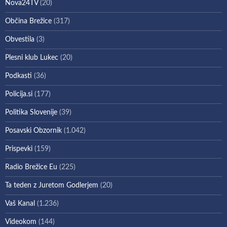
Nova24TV
(20)
Občina Brežice
(317)
Obvestila
(3)
Plesni klub Lukec
(20)
Podkasti
(36)
Policija.si
(177)
Politika Slovenije
(39)
Posavski Obzornik
(1.042)
Prispevki
(159)
Radio Brežice Eu
(225)
Ta teden z Juretom Godlerjem
(20)
Vaš Kanal
(1.236)
Videokom
(144)