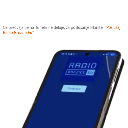
Če predvajanje na TuneIn ne deluje, za poslušanje klkinite:
"Poslušaj
Radio Brežice Eu"