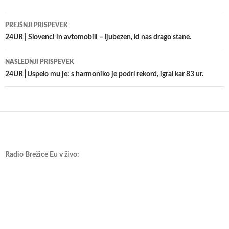
Krmarjenje
PREJŠNJI PRISPEVEK
po
24UR | Slovenci in avtomobili – ljubezen, ki nas drago stane.
prispevkih
NASLEDNJI PRISPEVEK
24UR┃Uspelo mu je: s harmoniko je podrl rekord, igral kar 83 ur.
Radio Brežice Eu v živo: