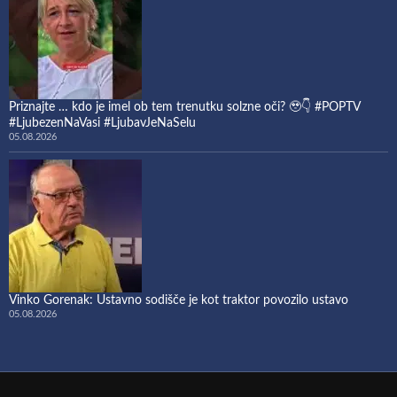
Priznajte … kdo je imel ob tem trenutku solzne oči? 🥹👇 #POPTV
#LjubezenNaVasi #LjubavJeNaSelu
05.08.2026
Vinko Gorenak: Ustavno sodišče je kot traktor povozilo ustavo
05.08.2026