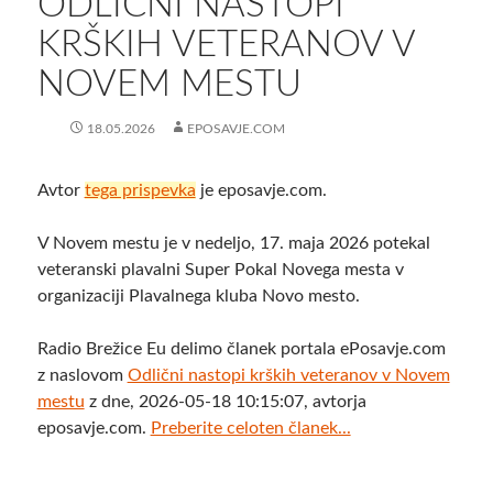
ODLIČNI NASTOPI
KRŠKIH VETERANOV V
NOVEM MESTU
18.05.2026
EPOSAVJE.COM
Avtor
tega prispevka
je eposavje.com.
V Novem mestu je v nedeljo, 17. maja 2026 potekal
veteranski plavalni Super Pokal Novega mesta v
organizaciji Plavalnega kluba Novo mesto.
Radio Brežice Eu delimo članek portala ePosavje.com
z naslovom
Odlični nastopi krških veteranov v Novem
mestu
z dne, 2026-05-18 10:15:07, avtorja
eposavje.com.
Preberite celoten članek...