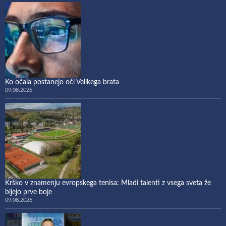
Ko očala postanejo oči Velikega brata
09.08.2026
Krško v znamenju evropskega tenisa: Mladi talenti z vsega sveta že
bijejo prve boje
09.08.2026