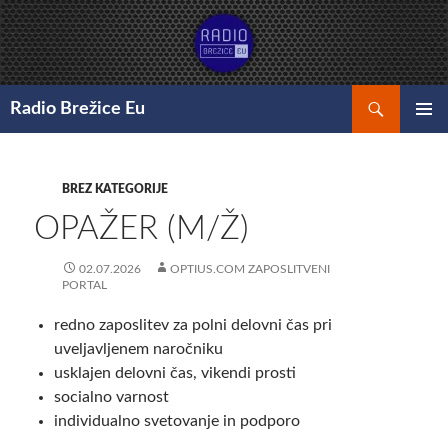
Preskoči
na
vsebino
Išči
Radio Brežice Eu
GLAVNI
MENI
BREZ KATEGORIJE
OPAŽER (M/Ž)
02.07.2026
OPTIUS.COM ZAPOSLITVENI
PORTAL
redno zaposlitev za polni delovni čas pri
uveljavljenem naročniku
usklajen delovni čas, vikendi prosti
socialno varnost
individualno svetovanje in podporo