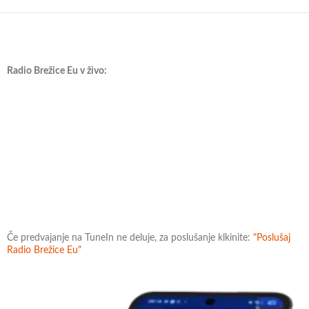
Radio Brežice Eu v živo:
Če predvajanje na TuneIn ne deluje, za poslušanje klkinite:
"Poslušaj
Radio Brežice Eu"