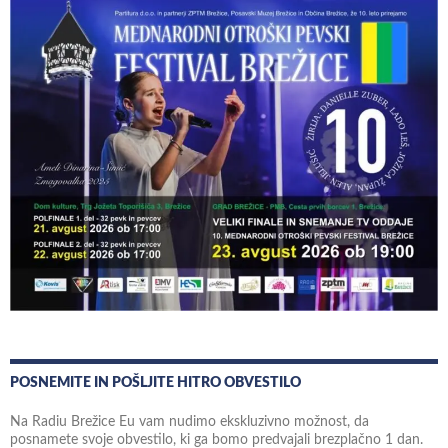
POSNEMITE IN POŠLJITE HITRO OBVESTILO
Na Radiu Brežice Eu vam nudimo ekskluzivno možnost, da
posnamete svoje obvestilo, ki ga bomo predvajali brezplačno 1 dan.