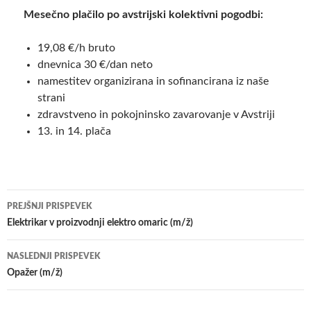
Mesečno plačilo po avstrijski kolektivni pogodbi:
19,08 €/h bruto
dnevnica 30 €/dan neto
namestitev organizirana in sofinancirana iz naše
strani
zdravstveno in pokojninsko zavarovanje v Avstriji
13. in 14. plača
Krmarjenje
PREJŠNJI PRISPEVEK
po
Elektrikar v proizvodnji elektro omaric (m/ž)
prispevkih
NASLEDNJI PRISPEVEK
Opažer (m/ž)