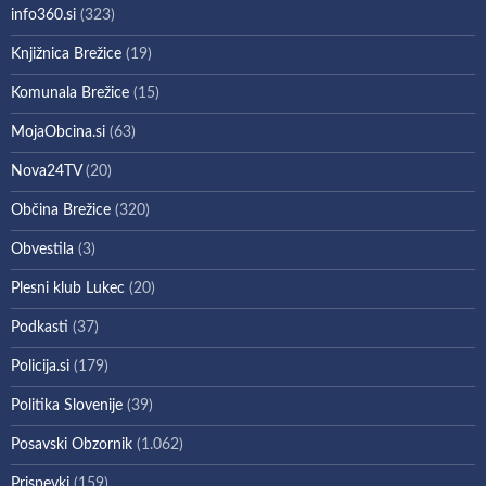
info360.si
(323)
Knjižnica Brežice
(19)
Komunala Brežice
(15)
MojaObcina.si
(63)
Nova24TV
(20)
Občina Brežice
(320)
Obvestila
(3)
Plesni klub Lukec
(20)
Podkasti
(37)
Policija.si
(179)
Politika Slovenije
(39)
Posavski Obzornik
(1.062)
Prispevki
(159)