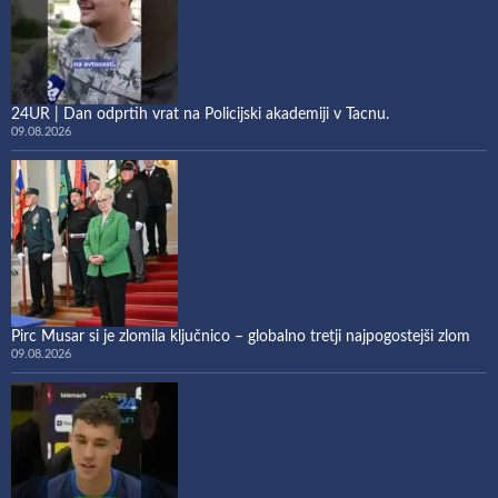
24UR | Dan odprtih vrat na Policijski akademiji v Tacnu.
09.08.2026
Pirc Musar si je zlomila ključnico – globalno tretji najpogostejši zlom
09.08.2026