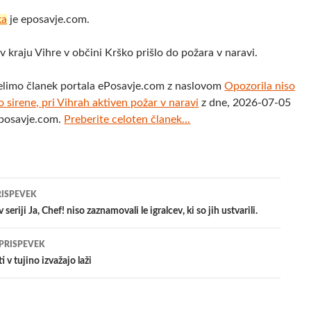
ka
je eposavje.com.
v kraju Vihre v občini Krško prišlo do požara v naravi.
elimo članek portala ePosavje.com z naslovom
Opozorila niso
o sirene, pri Vihrah aktiven požar v naravi
z dne, 2026-07-05
eposavje.com.
Preberite celoten članek...
jenje
RISPEVEK
seriji Ja, Chef! niso zaznamovali le igralcev, ki so jih ustvarili.
evkih
 PRISPEVEK
ti v tujino izvažajo laži