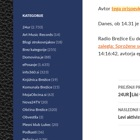
Avtor
tega prispev
KATEGORIJE
Danes, ob 14.31 je 
24ur
(2.733)
Art Music Records
(14)
Radio Brežice Eu d
Blogi strokovnjakov
(18)
zalegla: Sprožene s
Brez kategorije
(255)
14:16:42, avtorja 
Domovina.je
(88)
ePosavje
(1.635)
info360.si
(323)
Knjižnica Brežice
(19)
Krmar
Komunala Brežice
(15)
PREJŠNJI P
po
MojaObcina.si
(63)
24UR┃Liki v 
Nova24TV
(20)
prisp
Občina Brežice
(320)
NASLEDNJI
Obvestila
(3)
Levi aktivis
Plesni klub Lukec
(20)
Podkasti
(36)
Policija.si
(178)