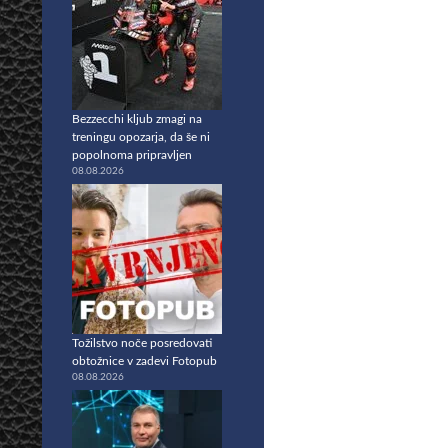
Bezzecchi kljub zmagi na
treningu opozarja, da še ni
popolnoma pripravljen
08.08.2026
Tožilstvo noče posredovati
obtožnice v zadevi Fotopub
08.08.2026