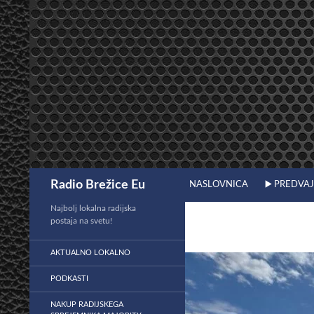
Preskoči
na
vsebino
Išči
Radio Brežice Eu
NASLOVNICA
▶️ PREDVA
Najbolj lokalna radijska
postaja na svetu!
AKTUALNO LOKALNO
PODKASTI
NAKUP RADIJSKEGA