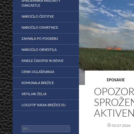
SPREJEMNIKA MAJORITY
OAKCASTLE
NAROČILO ČESTITKE
NAROČILO OSMRTNICE
ZAHVALA PO POGREBU
NAROČILO OBVESTILA
KINDLE ČASOPISI IN REVIJE
CENIK OGLAŠEVANJA
EPOSAVJE
KOMUNALA BREŽICE
OPOZORI
VRTILJAK ŽELJA
SPROŽEN
LOGOTIP RADIA BREŽICE EU
AKTIVEN
05.07.2026
Išči: