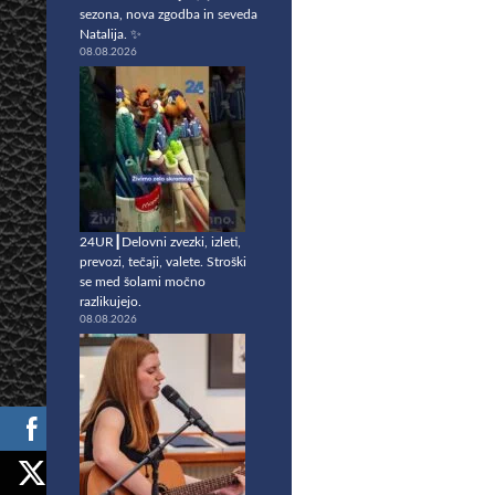
sezona, nova zgodba in seveda
Natalija. ✨
08.08.2026
24UR┃Delovni zvezki, izleti,
prevozi, tečaji, valete. Stroški
se med šolami močno
razlikujejo.
08.08.2026