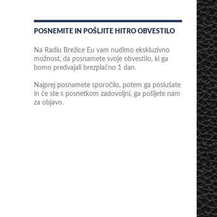
POSNEMITE IN POŠLJITE HITRO OBVESTILO
Na Radiu Brežice Eu vam nudimo ekskluzivno
možnost, da posnamete svoje obvestilo, ki ga
bomo predvajali brezplačno 1 dan.
Najprej posnamete sporočilo, potem ga poslušate
in če ste s posnetkom zadovoljni, ga pošljete nam
za objavo.