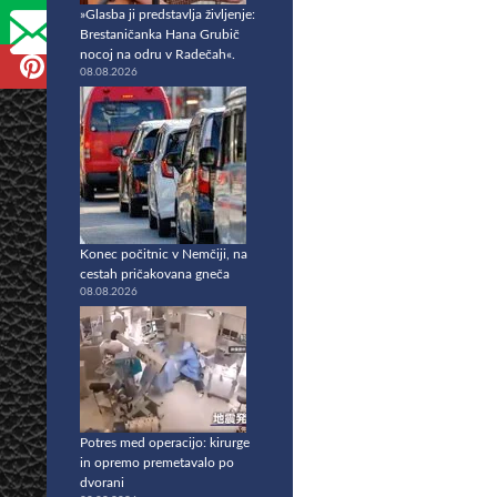
»Glasba ji predstavlja življenje:
Brestaničanka Hana Grubič
nocoj na odru v Radečah«.
08.08.2026
Konec počitnic v Nemčiji, na
cestah pričakovana gneča
08.08.2026
Potres med operacijo: kirurge
in opremo premetavalo po
dvorani