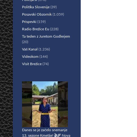
Politika Slovenije
(39)
Posavski Obzornik
(1.059)
Prispevki
(159)
Radio Brežice Eu
(228)
Ta teden z Juretom Godlerjem
(20)
Vaš Kanal
(1.236)
Videokom
(144)
Visit Brežice
(74)
Danes se je začelo snemanje
13. sezone Kmetije! 🎬🌾 Nova