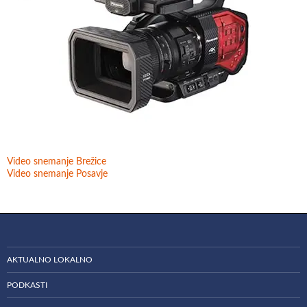
Video snemanje Brežice
Video snemanje Posavje
AKTUALNO LOKALNO
PODKASTI