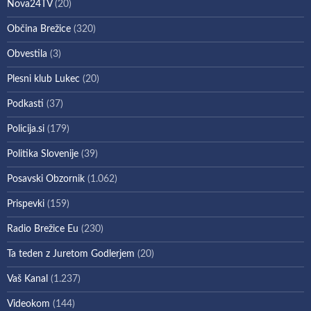
Nova24TV
(20)
Občina Brežice
(320)
Obvestila
(3)
Plesni klub Lukec
(20)
Podkasti
(37)
Policija.si
(179)
Politika Slovenije
(39)
Posavski Obzornik
(1.062)
Prispevki
(159)
Radio Brežice Eu
(230)
Ta teden z Juretom Godlerjem
(20)
Vaš Kanal
(1.237)
Videokom
(144)