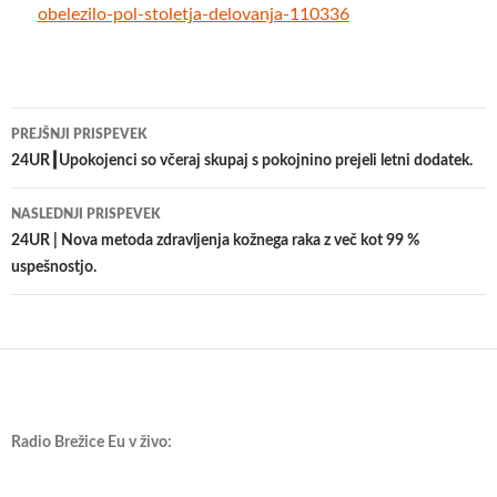
obelezilo-pol-stoletja-delovanja-110336
Krmarjenje
PREJŠNJI PRISPEVEK
po
24UR┃Upokojenci so včeraj skupaj s pokojnino prejeli letni dodatek.
prispevkih
NASLEDNJI PRISPEVEK
24UR | Nova metoda zdravljenja kožnega raka z več kot 99 %
uspešnostjo.️
Radio Brežice Eu v živo: