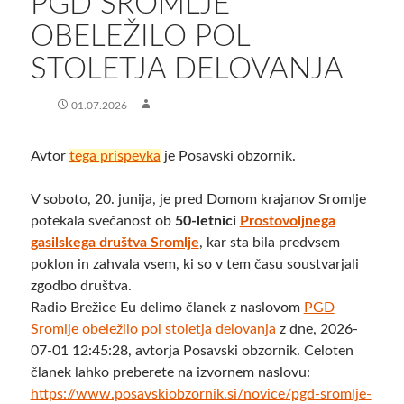
PGD SROMLJE
OBELEŽILO POL
STOLETJA DELOVANJA
01.07.2026
Avtor
tega prispevka
je Posavski obzornik.
V soboto, 20. junija, je pred Domom krajanov Sromlje
potekala svečanost ob
50-letnici
Prostovoljnega
gasilskega društva Sromlje
, kar sta bila predvsem
poklon in zahvala vsem, ki so v tem času soustvarjali
zgodbo društva.
Radio Brežice Eu delimo članek z naslovom
PGD
Sromlje obeležilo pol stoletja delovanja
z dne, 2026-
07-01 12:45:28, avtorja Posavski obzornik. Celoten
članek lahko preberete na izvornem naslovu:
https://www.posavskiobzornik.si/novice/pgd-sromlje-