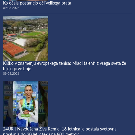
Ko očala postanejo oči Velikega brata
09.08.2026
Krško v znamenju evropskega tenisa: Mladi talenti z vsega sveta že
bijejo prve boje
09.08.2026
24UR | Navdušena Živa Remic! 16-letnica je postala svetovna
prvakinja do 20 let v teku na 800 metrov