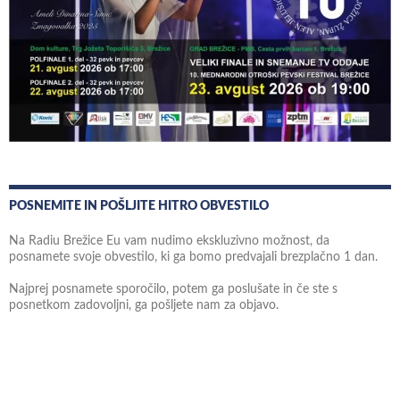
POSNEMITE IN POŠLJITE HITRO OBVESTILO
Na Radiu Brežice Eu vam nudimo ekskluzivno možnost, da
posnamete svoje obvestilo, ki ga bomo predvajali brezplačno 1 dan.
Najprej posnamete sporočilo, potem ga poslušate in če ste s
posnetkom zadovoljni, ga pošljete nam za objavo.