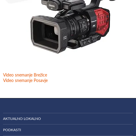
Video snemanje Brežice
Video snemanje Posavje
AKTUALNO LOKALNO
PODKASTI