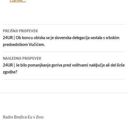
članek...
Krmarjenje
PREJŠNJI PRISPEVEK
po
24UR | Ob koncu obiska se je slovenska delegacija sestala s srbskim
predsednikom Vučićem.
prispevkih
NASLEDNJI PRISPEVEK
24UR | Je bilo pomanjkanje goriva pred volitvami naključje ali del širše
zgodbe?
Radio Brežice Eu v živo: