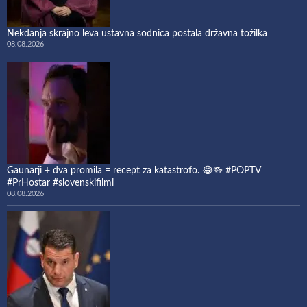
Nekdanja skrajno leva ustavna sodnica postala državna tožilka
08.08.2026
Gaunarji + dva promila = recept za katastrofo. 😂🍻 #POPTV
#PrHostar #slovenskifilmi
08.08.2026