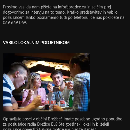
Prosimo vas, da nam pišete na info@brezice.eu in se čim prej
dogovorimo za intervju na to temo. Kratko predstavitev in vabilo
poslušalcem lahko posnamemo tudi po telefonu, če nas pokličete na
069 669 069.
VABILO LOKALNIM PODJETNIKOM
Opravljate posel v občini Brežice? Imate posebno ugodno ponudbo
za poslušalce radia Brežice Eu? Ste gostinski lokal in bi želeli
poslušalce obvestiti kakšne malice jim nudite danes?