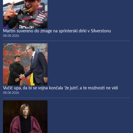
Martin suvereno do zmage na sprinterski dirki v Silverstonu
08.08.2026
Vučić upa, da bi se vojna končala ‘že jutri’, a te možnosti ne vidi
08.08.2026