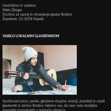
Uredništvo in vsebine:
Maks Žbogar
Društvo za razvoj in ohranjanje glasbe Brežice
Župelevec 23, 8258 Kapele
VABILO LOKALNIM GLASBENIKOM
Spoštovani pevci, pevke, glasbene skupine, avtorji, aranžerji in ostali
glasbeniki iz občine Brežice. Vabimo vas, da nam vaše studijske
posnetke posredujete s pomočjo obrazca: