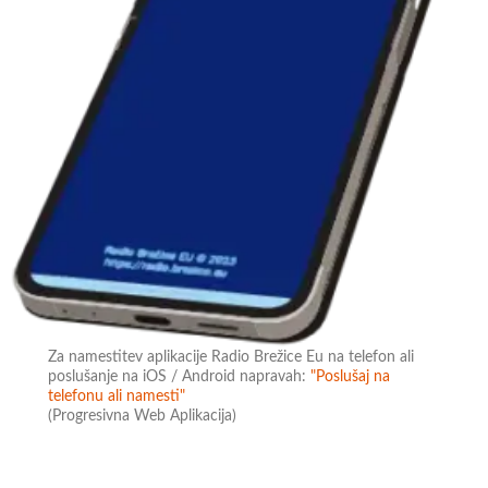
Za namestitev aplikacije Radio Brežice Eu na telefon ali
poslušanje na iOS / Android napravah:
"Poslušaj na
telefonu ali namesti"
(Progresivna Web Aplikacija)