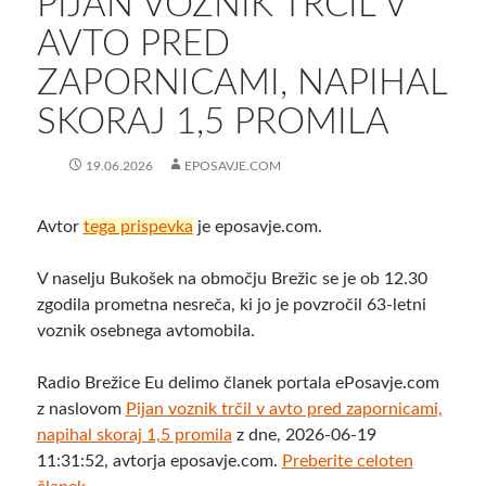
PIJAN VOZNIK TRČIL V
AVTO PRED
ZAPORNICAMI, NAPIHAL
SKORAJ 1,5 PROMILA
19.06.2026
EPOSAVJE.COM
Avtor
tega prispevka
je eposavje.com.
V naselju Bukošek na območju Brežic se je ob 12.30
zgodila prometna nesreča, ki jo je povzročil 63-letni
voznik osebnega avtomobila.
Radio Brežice Eu delimo članek portala ePosavje.com
z naslovom
Pijan voznik trčil v avto pred zapornicami,
napihal skoraj 1,5 promila
z dne, 2026-06-19
11:31:52, avtorja eposavje.com.
Preberite celoten